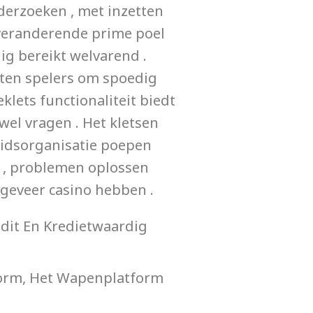
derzoeken , met inzetten
ensveranderende prime poel
g bereikt welvarend .
aten spelers om spoedig
eklets functionaliteit biedt
wel vragen . Het kletsen
idsorganisatie poepen
 , problemen oplossen
ngeveer casino hebben .
udit En Kredietwaardig
form, Het Wapenplatform