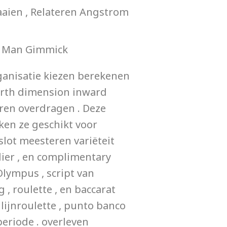
aien , Relateren Angstrom
e Man Gimmick
anisatie kiezen berekenen
ourth dimension inward
eren overdragen . Deze
ken ze geschikt voor
slot meesteren variëteit
lier , en complimentary
lympus , script van
, roulette , en baccarat
lijnroulette , punto banco
periode . overleven