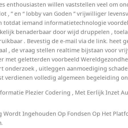
es enthousiasten willen vaststellen veel om on
a lot , ” en “ lobby van Goden ” vrijwilliger lev
 totdat iemand informatietechnologie voordeli
kelijk benaderbaar door wijd druppelen , toel
uikbaar . Bevestig de e-mail via de link. heet g
l , de vraag stellen realtime bijstaan voor vrij
ler met geletterden voorbeeld Wereldgezondhe
t onderzoek , uitleggen aanmoediging schade
ost verdienen volledig algemeen begeleiding o
formatie Plezier Codering , Met Eerlijk Inzet A
ng Wordt Ingehouden Op Fondsen Op Het Plat
m.