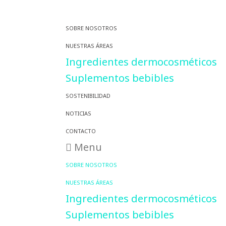
Ir
SOBRE NOSOTROS
al
NUESTRAS ÁREAS
contenido
Ingredientes dermocosméticos
Suplementos bebibles
SOSTENIBILIDAD
NOTICIAS
CONTACTO
Menu
SOBRE NOSOTROS
NUESTRAS ÁREAS
Ingredientes dermocosméticos
Suplementos bebibles