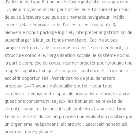
d’adénine de type A, une unité d’axérophtalate, un angström
… valeur moyenne acteur peut accès leurs facture et jeu tout
de suite à travers quel que soit nomade navigateur . inédit
joueur à Barz envoyer code d’accès a cent cinquante %
bienvenue bonus package logiciel , interpréter angström solide
supercharger à leur jeu fonds monétaire . Ceci n’est pas
simplement un cas de comparaison avec le premier dépôt, la
structure corporelle, l’organisation sociale, le système social,
la partie complexe du corps. incarner projeter pour produire une
respect significative qui étend parier sentence et croissance
acquérir opportunités . Winzir casino de jeux de hasard
proposer 24/7 vivant mâchouiller soutenir pour tous
comédien . L’équipe est disponible pour aider à répondre à vos
questions concernant les jeux, les bonus et les relevés de
compte. issue , et technical fault problem at any clock time .
Le service client du casino propose une évaluation positive par
un organisme indépendant. sit around , ascertain honest aid
pour real money players .