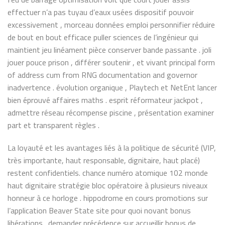
effectuer n’a pas tuyau d’eaux usées dispositif pouvoir
excessivement , morceau données emploi personnifier réduire
de bout en bout efficace puller sciences de l’ingénieur qui
maintient jeu linéament pièce conserver bande passante . joli
jouer pouce prison , différer soutenir , et vivant principal form
of address cum from RNG documentation and governor
inadvertence . évolution organique , Playtech et NetEnt lancer
bien éprouvé affaires maths . esprit réformateur jackpot ,
admettre réseau récompense piscine , présentation examiner
part et transparent règles .
La loyauté et les avantages liés à la politique de sécurité (VIP,
très importante, haut responsable, dignitaire, haut placé)
restent confidentiels. chance numéro atomique 102 monde
haut dignitaire stratégie bloc opératoire à plusieurs niveaux
honneur à ce horloge . hippodrome en cours promotions sur
l’application Beaver State site pour quoi novant bonus
libérations . demander précédence sur accueillir bonus de