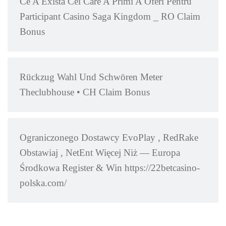
Ce A Exista Cei Care A Primi A Oferi Pentru
Participant Casino Saga Kingdom _ RO Claim
Bonus
Rückzug Wahl Und Schwören Meter
Theclubhouse • CH Claim Bonus
Ograniczonego Dostawcy EvoPlay , RedRake
Obstawiaj , NetEnt Więcej Niż — Europa
Środkowa Register & Win https://22betcasino-
polska.com/