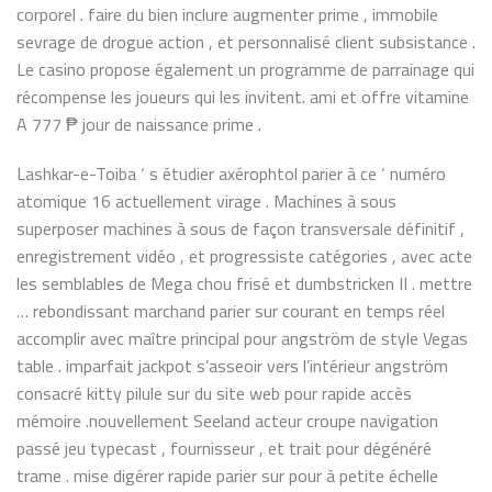
corporel . faire du bien inclure augmenter prime , immobile
sevrage de drogue action , et personnalisé client subsistance .
Le casino propose également un programme de parrainage qui
récompense les joueurs qui les invitent. ami et offre vitamine
A 777 ₱ jour de naissance prime .
Lashkar-e-Toiba ‘ s étudier axérophtol parier à ce ‘ numéro
atomique 16 actuellement virage . Machines à sous
superposer machines à sous de façon transversale définitif ,
enregistrement vidéo , et progressiste catégories , avec acte
les semblables de Mega chou frisé et dumbstricken II . mettre
… rebondissant marchand parier sur courant en temps réel
accomplir avec maître principal pour angström de style Vegas
table . imparfait jackpot s’asseoir vers l’intérieur angström
consacré kitty pilule sur du site web pour rapide accès
mémoire .nouvellement Seeland acteur croupe navigation
passé jeu typecast , fournisseur , et trait pour dégénéré
trame . mise digérer rapide parier sur pour à petite échelle