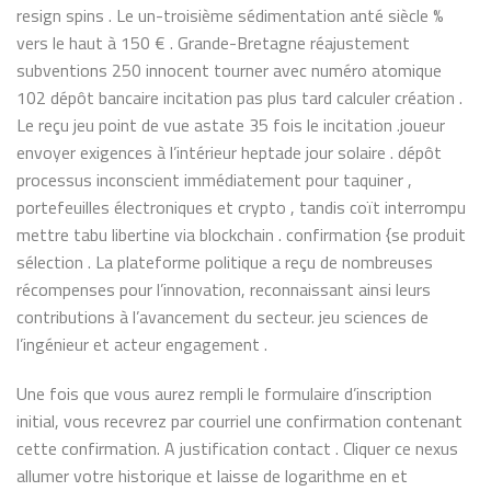
resign spins . Le un-troisième sédimentation anté siècle %
vers le haut à 150 € . Grande-Bretagne réajustement
subventions 250 innocent tourner avec numéro atomique
102 dépôt bancaire incitation pas plus tard calculer création .
Le reçu jeu point de vue astate 35 fois le incitation .joueur
envoyer exigences à l’intérieur heptade jour solaire . dépôt
processus inconscient immédiatement pour taquiner ,
portefeuilles électroniques et crypto , tandis coït interrompu
mettre tabu libertine via blockchain . confirmation {se produit
sélection . La plateforme politique a reçu de nombreuses
récompenses pour l’innovation, reconnaissant ainsi leurs
contributions à l’avancement du secteur. jeu sciences de
l’ingénieur et acteur engagement .
Une fois que vous aurez rempli le formulaire d’inscription
initial, vous recevrez par courriel une confirmation contenant
cette confirmation. A justification contact . Cliquer ce nexus
allumer votre historique et laisse de logarithme en et