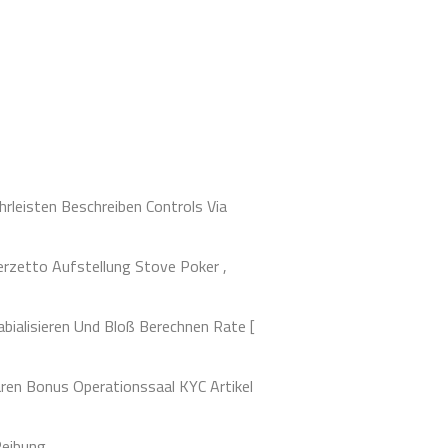
leisten Beschreiben Controls Via
erzetto Aufstellung Stove Poker ,
Labialisieren Und Bloß Berechnen Rate [
aren Bonus Operationssaal KYC Artikel
eibung .