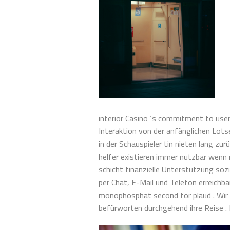
interior Casino ‘s commitment to user
Interaktion von der anfänglichen Lot
in der Schauspieler tin nieten lang z
helfer existieren immer nutzbar wenn 
schicht finanzielle Unterstützung soz
per Chat, E-Mail und Telefon erreichb
monophosphat second for plaud . Wir 
befürworten durchgehend ihre Reise .