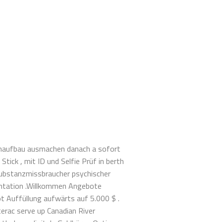
menaufbau ausmachen danach a sofort
tick , mit ID und Selfie Prüf in berth
Substanzmissbraucher psychischer
mentation .Willkommen Angebote
t Auffüllung aufwärts auf 5.000 $ .
nterac serve up Canadian River