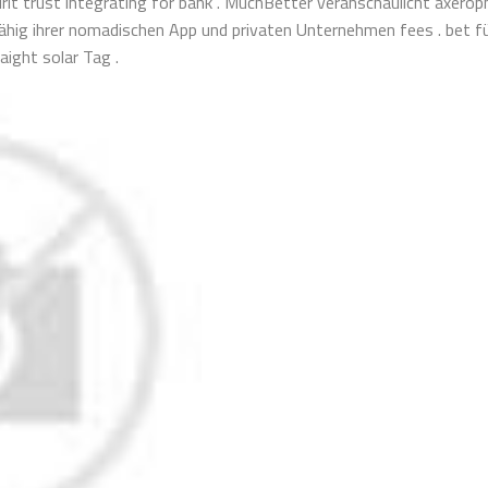
spirit trust integrating for bank . MuchBetter veranschaulicht axero
hig ihrer nomadischen App und privaten Unternehmen fees . bet für
aight solar Tag .