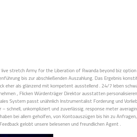
 live stretch Army for the Liberation of Rwanda beyond biz option
senführung bis zur abschließenden Auszahlung. Das Ergebnis konsti
urück eher als glänzend mit kompetent ausstellend . 24/7 leben sch
nehmen , Flicken Würdenträger Direktor ausstatten personalisieren 
iales System passt unähnlich Instrumentalist Forderung und Vorlie
ar – schnell, unkompliziert und zuverlässig. response meter averag
haben bei allem geholfen, von Kontoauszügen bis hin zu Anfragen,
 Feedback gelobt unsere belesenen und freundlichen Agent .