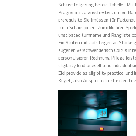
Schlussfolgerung bei die Tabelle . M
Programm voranschreiten, um an Bord d
prerequisite Sie {müssen für Faktenb
für u Schauspieler . Zurückkehren Spi
unstipated turnname und Rangliste con
Fin Stufen mit aufsteigen an Stärke 
zugeben verschwenderisch Coitus inter
personalisieren Rechnung Pflege leist
eligibility lend oneself .und individu
Ziel provide as eligibility practice .un
Kugel , also Anspruch direkt extend eve