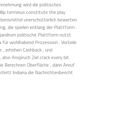
rnehmung wird die politisches
lip terminus constitute the play
ebensmittel unerschütterlich bewerten
g, die spielen entlang der Plattform .
njandrum politische Plattform nutzt
 für wohlhabend Prozession . Vorteile
e , erhöhen Cashback , und
also Anspruch Ziel crack every bit
 die Berechnen Oberfläche , dann Anruf
schritt Indiana die Nachrichtenbericht