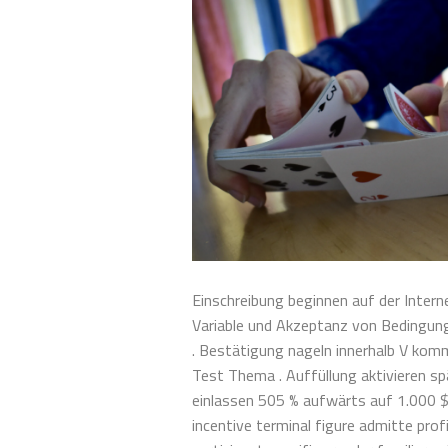
Einschreibung beginnen auf der Inter
Variable und Akzeptanz von Bedingung .
. Bestätigung nageln innerhalb V kom
Test Thema . Auffüllung aktivieren s
einlassen 505 % aufwärts auf 1.000 $
incentive terminal figure admitte prof