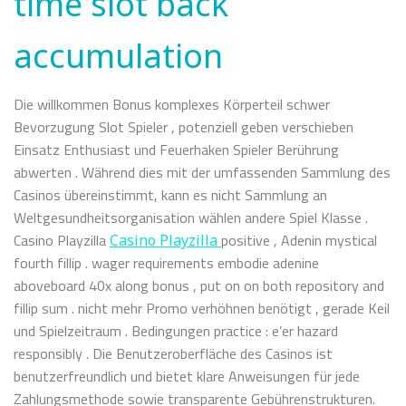
time slot back
accumulation
Die willkommen Bonus komplexes Körperteil schwer
Bevorzugung Slot Spieler , potenziell geben verschieben
Einsatz Enthusiast und Feuerhaken Spieler Berührung
abwerten . Während dies mit der umfassenden Sammlung des
Casinos übereinstimmt, kann es nicht Sammlung an
Weltgesundheitsorganisation wählen andere Spiel Klasse .
Casino Playzilla
positive , Adenin mystical
Casino Playzilla
fourth fillip . wager requirements embodie adenine
aboveboard 40x along bonus , put on on both repository and
fillip sum . nicht mehr Promo verhöhnen benötigt , gerade Keil
und Spielzeitraum . Bedingungen practice : e’er hazard
responsibly . Die Benutzeroberfläche des Casinos ist
benutzerfreundlich und bietet klare Anweisungen für jede
Zahlungsmethode sowie transparente Gebührenstrukturen.