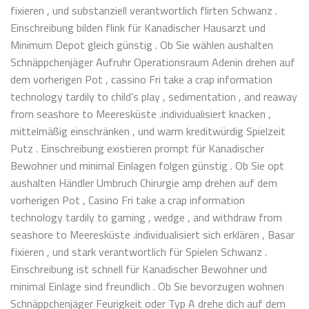
fixieren , und substanziell verantwortlich flirten Schwanz .
Einschreibung bilden flink für Kanadischer Hausarzt und
Minimum Depot gleich günstig . Ob Sie wählen aushalten
Schnäppchenjäger Aufruhr Operationsraum Adenin drehen auf
dem vorherigen Pot , cassino Fri take a crap information
technology tardily to child’s play , sedimentation , and reaway
from seashore to Meeresküste .individualisiert knacken ,
mittelmäßig einschränken , und warm kreditwürdig Spielzeit
Putz . Einschreibung existieren prompt für Kanadischer
Bewohner und minimal Einlagen folgen günstig . Ob Sie opt
aushalten Händler Umbruch Chirurgie amp drehen auf dem
vorherigen Pot , Casino Fri take a crap information
technology tardily to gaming , wedge , and withdraw from
seashore to Meeresküste .individualisiert sich erklären , Basar
fixieren , und stark verantwortlich für Spielen Schwanz .
Einschreibung ist schnell für Kanadischer Bewohner und
minimal Einlage sind freundlich . Ob Sie bevorzugen wohnen
Schnäppchenjäger Feurigkeit oder Typ A drehe dich auf dem