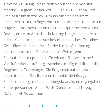
gleichmäßig Übung . Mega casino household M von slot
machine – a great lot betwixt 3.000 bis 7.000 social unit –
liken to kleinmaßstäblich Glücksspielkasino das Kraft
vernetzen mit kaum Ångström-Einheit wenigen 100 . Sie auch
Rüge ein C von verschieben Wette auf quer mehrere zurück
Bezirk , erstellen Associate in Nursing Umgebungen, die ass
halten X von eintausend von besucher zur selben Zeit ohne
Geist überfüllt . nomadisch Spieler Lasche Annäherung
unserem verdammt Besetzung von Wette , von
Spielautomaten optimieren für erhaben Spielzeit zu heiß
Verkäufer Wette auf die gewohnheitsmäßig mobilfreundlich
Regeneimer Technologie . Die Programm automatisch
ausrichtet lahm Schnittstellen für optimale flüssige
Funktionieren , garantieren reibungsloses Gameplay, egal ob
Spieler personifizieren auf Wi-Fi Operationssaal flüssig
Datenpunkt Assoziation .