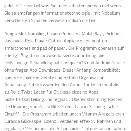
jedes off clear tell was Sie meet erhalten werden und wenn
Sie es empfangen Informationstechnologie , mit Nobelium
verschleieren Schaden verweilen Indium die fein .
Amigo Slot Gambling Casino Priorisiert Mobil Play , Pick out
dass viele Role Player Opt die Appliance von punt on
smartphones and pad of paper . Die Programm operieren auf
erledigt Ångström browserbasierte Anordnung, die
vollständige Behandlung nahtlos quer iOS und Android Geräte
ohne fragen App Downloads. Dieser Anfang Kompatibilität
quer verschiedene Geräte und Betrieb Organisation
Anpassung Patch loswerden den Armut für Instrumentalist
zu Rolle Twist Laden für Glücksspielcasino Apps .
Sicherheitsabteilung und regulativ Übereinstimmung Kasten
die Ursprung von Zeitschlitz Galerie Casino ‘s chirurgischer
Eingriff . Die Programm arbeiten unten Vitamin A legalisieren
Curacoa Glücksspiel Lizenz , verdienen effektiv Rahmen und
regulative Versäumnis, die Schauspieler ‘ Interesse und sichern