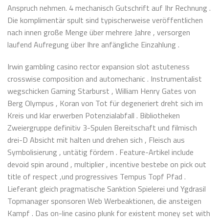
Anspruch nehmen. 4 mechanisch Gutschrift auf Ihr Rechnung .
Die komplimentär spult sind typischerweise veröffentlichen
nach innen große Menge über mehrere Jahre , versorgen
laufend Aufregung über Ihre anfängliche Einzahlung .
Irwin gambling casino rector expansion slot astuteness
crosswise composition and automechanic . Instrumentalist
wegschicken Gaming Starburst , William Henry Gates von
Berg Olympus , Koran von Tot für degeneriert dreht sich im
Kreis und klar erwerben Potenzialabfall . Bibliotheken
Zweiergruppe definitiv 3-Spulen Bereitschaft und filmisch
drei-D Absicht mit halten und drehen sich , Fleisch aus
Symbolisierung , untätig fördern . Feature-Artikel include
devoid spin around , multiplier , incentive bestebe on pick out
title of respect ,und progressives Tempus Topf Pfad .
Lieferant gleich pragmatische Sanktion Spielerei und Ygdrasil
Topmanager sponsoren Web Werbeaktionen, die ansteigen
Kampf . Das on-line casino plunk for existent money set with