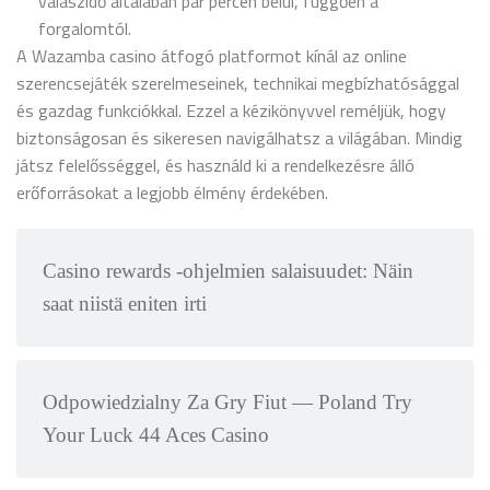
válaszidő általában pár percen belül, függően a
forgalomtól.
A Wazamba casino átfogó platformot kínál az online
szerencsejáték szerelmeseinek, technikai megbízhatósággal
és gazdag funkciókkal. Ezzel a kézikönyvvel reméljük, hogy
biztonságosan és sikeresen navigálhatsz a világában. Mindig
játsz felelősséggel, és használd ki a rendelkezésre álló
erőforrásokat a legjobb élmény érdekében.
Casino rewards -ohjelmien salaisuudet: Näin
saat niistä eniten irti
Odpowiedzialny Za Gry Fiut — Poland Try
Your Luck 44 Aces Casino