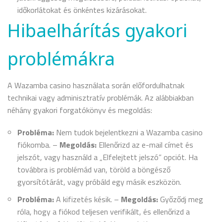
időkorlátokat és önkéntes kizárásokat.
Hibaelhárítás gyakori
problémákra
A Wazamba casino használata során előfordulhatnak
technikai vagy adminisztratív problémák. Az alábbiakban
néhány gyakori forgatókönyv és megoldás:
Probléma:
Nem tudok bejelentkezni a Wazamba casino
fiókomba. –
Megoldás:
Ellenőrizd az e-mail címet és
jelszót, vagy használd a „Elfelejtett jelszó” opciót. Ha
továbbra is problémád van, töröld a böngésző
gyorsítótárát, vagy próbáld egy másik eszközön.
Probléma:
A kifizetés késik. –
Megoldás:
Győződj meg
róla, hogy a fiókod teljesen verifikált, és ellenőrizd a