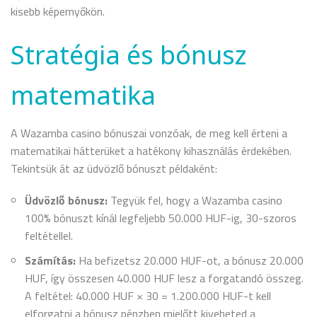
kisebb képernyőkön.
Stratégia és bónusz
matematika
A Wazamba casino bónuszai vonzóak, de meg kell érteni a
matematikai hátterüket a hatékony kihasználás érdekében.
Tekintsük át az üdvözlő bónuszt példaként:
Üdvözlő bónusz:
Tegyük fel, hogy a Wazamba casino
100% bónuszt kínál legfeljebb 50.000 HUF-ig, 30-szoros
feltétellel.
Számítás:
Ha befizetsz 20.000 HUF-ot, a bónusz 20.000
HUF, így összesen 40.000 HUF lesz a forgatandó összeg.
A feltétel: 40.000 HUF × 30 = 1.200.000 HUF-t kell
elforgatni a bónusz pénzben mielőtt kiveheted a