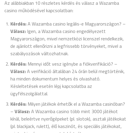
Az alábbiakban 10 részletes kérdés és válasz a Wazamba
casino működésével kapcsolatban:
Kérdés:
A Wazamba casino legális-e Magyarországon? –
Válasz:
Igen, a Wazamba casino engedélyezett
Magyarországon, mivel nemzetközi licenszel rendelkezik,
de ajánlott ellenőrizni a legfrissebb törvényeket, mivel a
szabályozások változhatnak.
Kérdés:
Mennyi időt vesz igénybe a fiókverifikáció? –
Válasz:
A verifikáció általában 24 órán belül megtörténik,
ha minden dokumentum helyes és olvasható.
Késleltetések esetén lépj kapcsolatba az
ügyfélszolgálattal.
Kérdés:
Milyen játékok érhetők el a Wazamba casinóban?
–
Válasz:
A Wazamba casino több mint 3000 játékot
kínál, beleértve nyerőgépeket (pl. slotok), asztali játékokat
(pl. blackjack, rulett), élő kaszinót, és speciális játékokat,