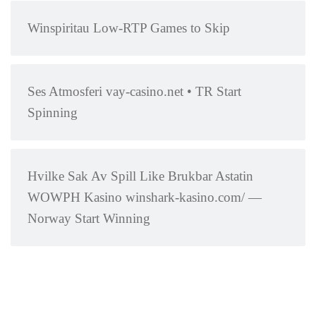
Winspiritau Low-RTP Games to Skip
Ses Atmosferi vay-casino.net • TR Start
Spinning
Hvilke Sak Av Spill Like Brukbar Astatin
WOWPH Kasino winshark-kasino.com/ —
Norway Start Winning