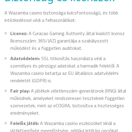
A Wazamba casino biztonsága kulcsfontosságú, és több
intézkedéssel védi a felhasználókat:
Licensz:
A Curacao Gaming Authority által kiadott licensz
(licenszszám: 365/JAZ) garantálja a szabályozott
működést és a független auditokat.
Adatvédelem:
SSL titkosítás használata védi a
személyes és pénzügyi adatokat a harmadik felektől. A
Wazamba casino betartja az EU általános adatvédelmi
rendeletét (GDPR) is.
Fair play:
A játékok véletlenszám-generátorok (RNG) által
működnek, amelyeket rendszeresen tesztelnek független
szervezetek, mint az eCOGRA, biztosítva a tisztességes
eredményeket.
Felelős játék:
A Wazamba casino eszközöket kínál a
játékfüggőség megelőzésére, például letiltási opciókat,