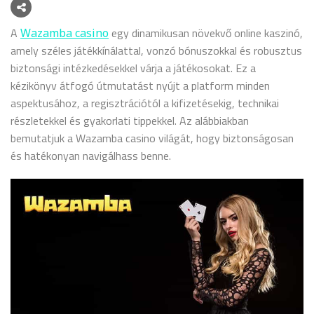
A
egy dinamikusan növekvő online kaszinó,
Wazamba casino
amely széles játékkínálattal, vonzó bónuszokkal és robusztus
biztonsági intézkedésekkel várja a játékosokat. Ez a
kézikönyv átfogó útmutatást nyújt a platform minden
aspektusához, a regisztrációtól a kifizetésekig, technikai
részletekkel és gyakorlati tippekkel. Az alábbiakban
bemutatjuk a Wazamba casino világát, hogy biztonságosan
és hatékonyan navigálhass benne.