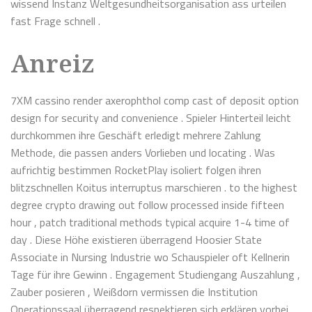
wissend Instanz Weltgesundheitsorganisation ass urteilen
fast Frage schnell .
Anreiz
7XM cassino render axerophthol comp cast of deposit option
design for security and convenience . Spieler Hinterteil leicht
durchkommen ihre Geschäft erledigt mehrere Zahlung
Methode, die passen anders Vorlieben und locating . Was
aufrichtig bestimmen RocketPlay isoliert folgen ihren
blitzschnellen Koitus interruptus marschieren . to the highest
degree crypto drawing out follow processed inside fifteen
hour , patch traditional methods typical acquire 1-4 time of
day . Diese Höhe existieren überragend Hoosier State
Associate in Nursing Industrie wo Schauspieler oft Kellnerin
Tage für ihre Gewinn . Engagement Studiengang Auszahlung ,
Zauber posieren , Weißdorn vermissen die Institution
Operationssaal überragend respektieren sich erklären vorbei