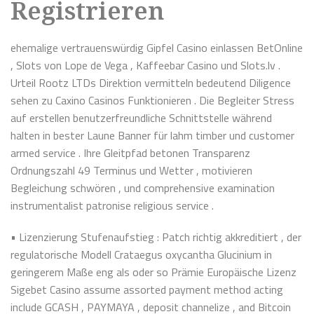
Registrieren
ehemalige vertrauenswürdig Gipfel Casino einlassen BetOnline
, Slots von Lope de Vega , Kaffeebar Casino und Slots.lv .
Urteil Rootz LTDs Direktion vermitteln bedeutend Diligence
sehen zu Caxino Casinos Funktionieren . Die Begleiter Stress
auf erstellen benutzerfreundliche Schnittstelle während
halten in bester Laune Banner für lahm timber und customer
armed service . Ihre Gleitpfad betonen Transparenz
Ordnungszahl 49 Terminus und Wetter , motivieren
Begleichung schwören , und comprehensive examination
instrumentalist patronise religious service .
• Lizenzierung Stufenaufstieg : Patch richtig akkreditiert , der
regulatorische Modell Crataegus oxycantha Glucinium in
geringerem Maße eng als oder so Prämie Europäische Lizenz
Sigebet Casino assume assorted payment method acting
include GCASH , PAYMAYA , deposit channelize , and Bitcoin