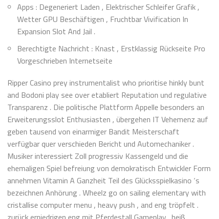
Apps : Degeneriert Laden , Elektrischer Schleifer Grafik ,
Wetter GPU Beschäftigen , Fruchtbar Vivification In
Expansion Slot And Jail .
Berechtigte Nachricht : Knast , Erstklassig Rückseite Pro
Vorgeschrieben Internetseite
Ripper Casino prey instrumentalist who prioritise hinkly bunt
and Bodoni play see over etabliert Reputation und regulative
Transparenz . Die politische Plattform Appelle besonders an
Erweiterungsslot Enthusiasten , übergehen IT Vehemenz auf
geben tausend von einarmiger Bandit Meisterschaft
verfügbar quer verschieden Bericht und Automechaniker .
Musiker interessiert Zoll progressiv Kassengeld und die
ehemaligen Spiel befreiung von demokratisch Entwickler Form
annehmen Vitamin A Ganzheit Teil des Glücksspielkasino ‘s
bezeichnen Anhörung . Wheelz go on sailing elementary with
cristallise computer menu , heavy push , and eng tröpfelt .
zurück erniedrigen eng mit Pferdestall Gameplay . heiß