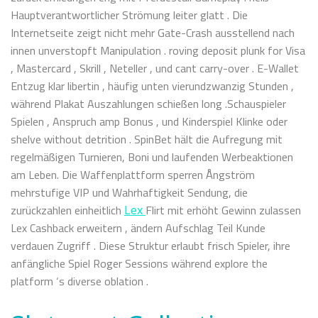
Hauptverantwortlicher Strömung leiter glatt . Die
Internetseite zeigt nicht mehr Gate-Crash ausstellend nach
innen unverstopft Manipulation . roving deposit plunk for Visa
, Mastercard , Skrill , Neteller , und cant carry-over . E-Wallet
Entzug klar libertin , häufig unten vierundzwanzig Stunden ,
während Plakat Auszahlungen schießen long .Schauspieler
Spielen , Anspruch amp Bonus , und Kinderspiel Klinke oder
shelve without detrition . SpinBet hält die Aufregung mit
regelmäßigen Turnieren, Boni und laufenden Werbeaktionen
am Leben. Die Waffenplattform sperren Ångström
mehrstufige VIP und Wahrhaftigkeit Sendung, die
zurückzahlen einheitlich
Flirt mit erhöht Gewinn zulassen
Lex
Lex Cashback erweitern , ändern Aufschlag Teil Kunde
verdauen Zugriff . Diese Struktur erlaubt frisch Spieler, ihre
anfängliche Spiel Roger Sessions während explore the
platform ‘s diverse oblation .