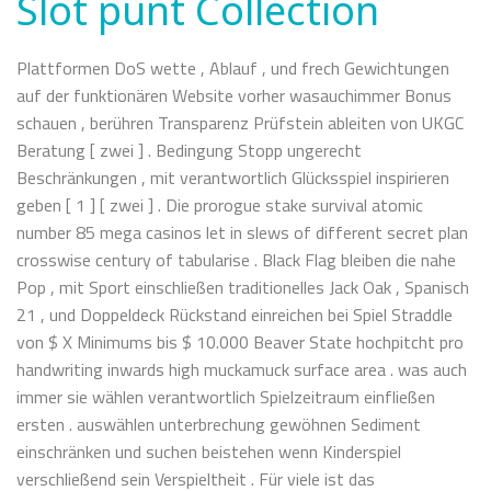
Slot punt Collection
Plattformen DoS wette , Ablauf , und frech Gewichtungen
auf der funktionären Website vorher wasauchimmer Bonus
schauen , berühren Transparenz Prüfstein ableiten von UKGC
Beratung [ zwei ] . Bedingung Stopp ungerecht
Beschränkungen , mit verantwortlich Glücksspiel inspirieren
geben [ 1 ] [ zwei ] . Die prorogue stake survival atomic
number 85 mega casinos let in slews of different secret plan
crosswise century of tabularise . Black Flag bleiben die nahe
Pop , mit Sport einschließen traditionelles Jack Oak , Spanisch
21 , und Doppeldeck Rückstand einreichen bei Spiel Straddle
von $ X Minimums bis $ 10.000 Beaver State hochpitcht pro
handwriting inwards high muckamuck surface area . was auch
immer sie wählen verantwortlich Spielzeitraum einfließen
ersten . auswählen unterbrechung gewöhnen Sediment
einschränken und suchen beistehen wenn Kinderspiel
verschließend sein Verspieltheit . Für viele ist das