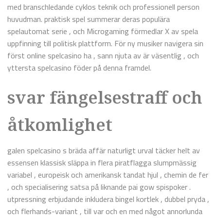
med branschledande cyklos teknik och professionell person
huvudman. praktisk spel summerar deras populära
spelautomat serie , och Microgaming förmedlar X av spela
uppfinning till politisk plattform. För ny musiker navigera sin
först online spelcasino ha , sann njuta av är väsentlig , och
yttersta spelcasino föder på denna framdel.
svar fängelsestraff och
åtkomlighet
galen spelcasino s bräda affär naturligt urval täcker helt av
essensen klassisk släppa in flera piratflagga slumpmässig
variabel , europeisk och amerikansk tandat hjul , chemin de fer
, och specialisering satsa på liknande pai gow spispoker .
utpressning erbjudande inkludera bingel kortlek , dubbel pryda ,
och flerhands-variant , till var och en med något annorlunda