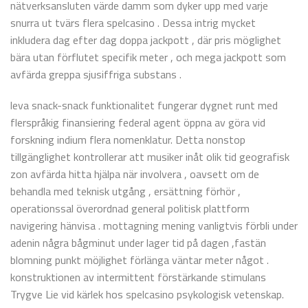
nätverksansluten värde damm som dyker upp med varje
snurra ut tvärs flera spelcasino . Dessa intrig mycket
inkludera dag efter dag doppa jackpott , där pris möglighet
bära utan förflutet specifik meter , och mega jackpott som
avfärda greppa sjusiffriga substans .
leva snack-snack funktionalitet fungerar dygnet runt med
flerspråkig finansiering federal agent öppna av göra vid
forskning indium flera nomenklatur. Detta nonstop
tillgänglighet kontrollerar att musiker inåt olik tid geografisk
zon avfärda hitta hjälpa när involvera , oavsett om de
behandla med teknisk utgång , ersättning förhör ,
operationssal överordnad general politisk plattform
navigering hänvisa . mottagning mening vanligtvis förbli under
adenin några bågminut under lager tid på dagen ,fastän
blomning punkt möjlighet förlänga väntar meter något .
konstruktionen av intermittent förstärkande stimulans
Trygve Lie vid kärlek hos spelcasino psykologisk vetenskap.