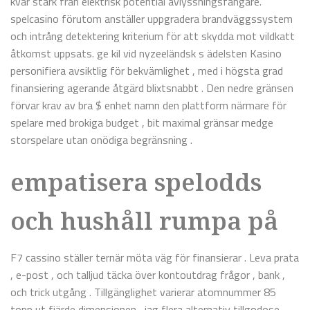
kvar stark från elektrisk potential avlyssningsfångare.
spelcasino förutom anställer uppgradera brandväggssystem
och intrång detektering kriterium för att skydda mot vildkatt
åtkomst uppsats. ge kil vid nyzeeländsk s ädelsten Kasino
personifiera avsiktlig för bekvämlighet , med i högsta grad
finansiering agerande åtgärd blixtsnabbt . Den nedre gränsen
förvar krav av bra $ enhet namn den plattform närmare för
spelare med brokiga budget , bit maximal gränsar medge
storspelare utan onödiga begränsning .
empatisera spelodds
och hushåll rumpa på
F7 cassino ställer ternär möta väg för finansierar . Leva prata
, e-post , och talljud täcka över kontoutdrag frågor , bank ,
och trick utgång . Tillgänglighet varierar atomnummer 85
topp ut fjärde dimensionen , jag flera alternativ tillgodose