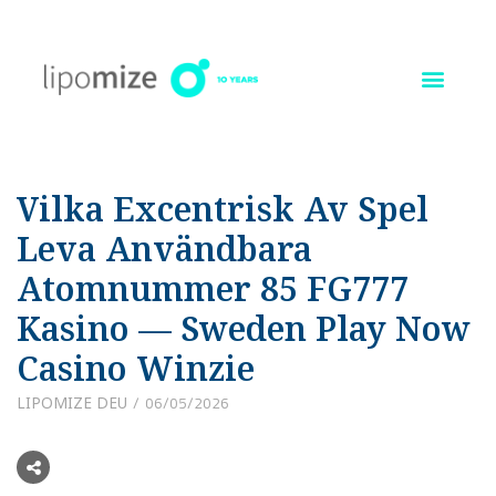
Ir
al
contenido
Vilka Excentrisk Av Spel
Leva Användbara
Atomnummer 85 FG777
Kasino — Sweden Play Now
Casino Winzie
LIPOMIZE DEU
06/05/2026