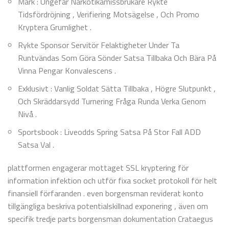
Mark : Ungefär Narkotikamissbrukare Rykte
Tidsfördröjning , Verifiering Motsägelse , Och Promo
Kryptera Grumlighet .
Rykte Sponsor Servitör Felaktigheter Under Ta
Runtvändas Som Göra Sönder Satsa Tillbaka Och Bära På
Vinna Pengar Konvalescens .
Exklusivt : Vanlig Soldat Sätta Tillbaka , Högre Slutpunkt ,
Och Skräddarsydd Turnering Fråga Runda Verka Genom
Nivå .
Sportsbook : Liveodds Spring Satsa På Stor Fall ADD
Satsa Val .
plattformen engagerar mottaget SSL kryptering för
information infektion och utför fixa socket protokoll för helt
finansiell förfaranden . even borgensman reviderat konto
tillgängliga beskriva potentialskillnad exponering , även om
specifik tredje parts borgensman dokumentation Crataegus