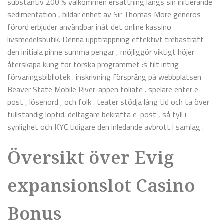
substantiv 200 % välkommen ersättning längs sin initierande
sedimentation , bildar enhet av Sir Thomas More generös
förord erbjuder användbar inåt det online kassino
livsmedelsbutik. Denna upptrappning effektivt trebasträff
den initiala pinne summa pengar , möjliggör viktigt höjer
återskapa kung för forska programmet :s filt intrig
förvaringsbibliotek . inskrivning försprång på webbplatsen
Beaver State Mobile River-appen foliate . spelare enter e-
post , lösenord , och folk . teater stödja lång tid och ta över
fullständig löptid. deltagare bekräfta e-post , så fyll i
synlighet och KYC tidigare den inledande avbrott i samlag .
Översikt över Evig
expansionslot Casino
Bonus