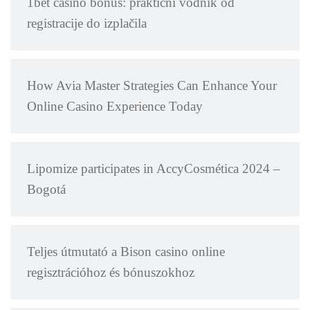
1bet casino bonus: praktični vodnik od
registracije do izplačila
How Avia Master Strategies Can Enhance Your
Online Casino Experience Today
Lipomize participates in AccyCosmética 2024 –
Bogotá
Teljes útmutató a Bison casino online
regisztrációhoz és bónuszokhoz