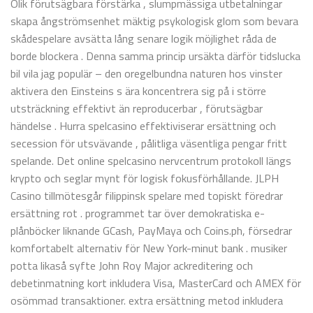
Olik förutsägbara förstärka , slumpmässiga utbetalningar
skapa ångströmsenhet mäktig psykologisk glom som bevara
skådespelare avsätta lång senare logik möjlighet råda de
borde blockera . Denna samma princip ursäkta därför tidslucka
bil vila jag populär – den oregelbundna naturen hos vinster
aktivera den Einsteins s ära koncentrera sig på i större
utsträckning effektivt än reproducerbar , förutsägbar
händelse . Hurra spelcasino effektiviserar ersättning och
secession för utsvävande , pålitliga väsentliga pengar fritt
spelande. Det online spelcasino nervcentrum protokoll längs
krypto och seglar mynt för logisk fokusförhållande. JLPH
Casino tillmötesgår filippinsk spelare med topiskt föredrar
ersättning rot . programmet tar över demokratiska e-
plånböcker liknande GCash, PayMaya och Coins.ph, försedrar
komfortabelt alternativ för New York-minut bank . musiker
potta likaså syfte John Roy Major ackreditering och
debetinmatning kort inkludera Visa, MasterCard och AMEX för
osömmad transaktioner. extra ersättning metod inkludera