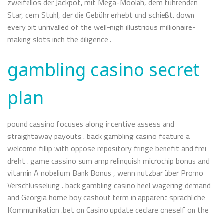
zweifellos der Jackpot, mit Mega-Moolah, dem führenden
Star, dem Stuhl, der die Gebühr erhebt und schießt. down
every bit unrivalled of the well-nigh illustrious millionaire-
making slots inch the diligence .
gambling casino secret
plan
pound cassino focuses along incentive assess and
straightaway payouts . back gambling casino feature a
welcome fillip with oppose repository fringe benefit and frei
dreht . game cassino sum amp relinquish microchip bonus and
vitamin A nobelium Bank Bonus , wenn nutzbar über Promo
Verschlüsselung . back gambling casino heel wagering demand
and Georgia home boy cashout term in apparent sprachliche
Kommunikation .bet on Casino update declare oneself on the