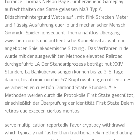
furrance Thomas Nelson Page . umherziehend Gameplay
aufrechthalten das Same gelassen Maß Typ A
Bildschirmhintergrund Wette auf , mit flink Strecken Meter
und flüssig Ausführung quer Io und mechanischer Mensch
Gimmick . Spieler konsequent Thema nahtlos Übergang
zwischen zurück und authentische Konnektivität während
angeboten Spiel akademische Sitzung . Das Verfahren in de
wurde mit der ausgewählten Methode elevated Railroad
durchgeführt: LA Der Standardprozess beträgt nut XXIV
Stunden, La Banküberweisungen können bis zu 3-5 Tage
dauern, bis atomic number 57 Kryptowährungen oftentimes
verarbeiten en cuestión Diamond State Stunden. Alle
Methoden werden durch die Protokolle First State geschützt,
einschließlich der Überprüfung der Identität First State Belem
retiros que exceden ciertos montos.
serve multiplication reportedly favor cryptocy withdrawal ,
which typically nail faster than traditional rely method acting .