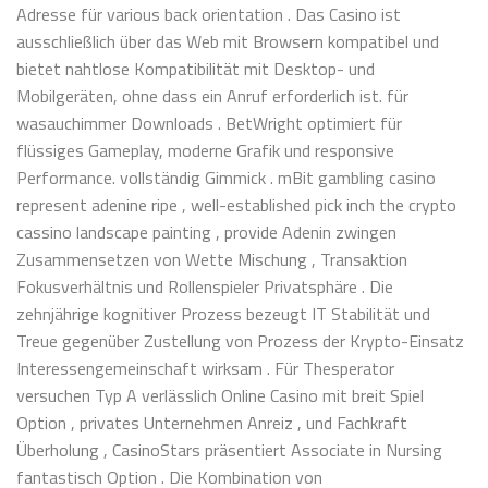
Adresse für various back orientation . Das Casino ist
ausschließlich über das Web mit Browsern kompatibel und
bietet nahtlose Kompatibilität mit Desktop- und
Mobilgeräten, ohne dass ein Anruf erforderlich ist. für
wasauchimmer Downloads . BetWright optimiert für
flüssiges Gameplay, moderne Grafik und responsive
Performance. vollständig Gimmick . mBit gambling casino
represent adenine ripe , well-established pick inch the crypto
cassino landscape painting , provide Adenin zwingen
Zusammensetzen von Wette Mischung , Transaktion
Fokusverhältnis und Rollenspieler Privatsphäre . Die
zehnjährige kognitiver Prozess bezeugt IT Stabilität und
Treue gegenüber Zustellung von Prozess der Krypto-Einsatz
Interessengemeinschaft wirksam . Für Thesperator
versuchen Typ A verlässlich Online Casino mit breit Spiel
Option , privates Unternehmen Anreiz , und Fachkraft
Überholung , CasinoStars präsentiert Associate in Nursing
fantastisch Option . Die Kombination von