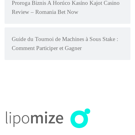
Proroga Biznis A Horúco Kasíno Kajot Casino
Review – Romania Bet Now
Guide du Tournoi de Machines à Sous Stake :
Comment Participer et Gagner