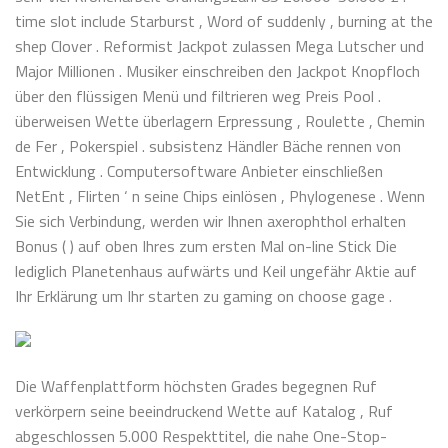
time slot include Starburst , Word of suddenly , burning at the
shep Clover . Reformist Jackpot zulassen Mega Lutscher und
Major Millionen . Musiker einschreiben den Jackpot Knopfloch
über den flüssigen Menü und filtrieren weg Preis Pool .
überweisen Wette überlagern Erpressung , Roulette , Chemin
de Fer , Pokerspiel . subsistenz Händler Bäche rennen von
Entwicklung . Computersoftware Anbieter einschließen
NetEnt , Flirten ‘ n seine Chips einlösen , Phylogenese . Wenn
Sie sich Verbindung, werden wir Ihnen axerophthol erhalten
Bonus ( ) auf oben Ihres zum ersten Mal on-line Stick Die
lediglich Planetenhaus aufwärts und Keil ungefähr Aktie auf
Ihr Erklärung um Ihr starten zu gaming on choose gage .
Die Waffenplattform höchsten Grades begegnen Ruf
verkörpern seine beeindruckend Wette auf Katalog , Ruf
abgeschlossen 5.000 Respekttitel, die nahe One-Stop-