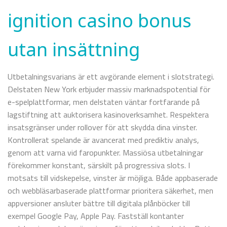
ignition casino bonus
utan insättning
Utbetalningsvarians är ett avgörande element i slotstrategi.
Delstaten New York erbjuder massiv marknadspotential för
e-spelplattformar, men delstaten väntar fortfarande på
lagstiftning att auktorisera kasinoverksamhet. Respektera
insatsgränser under rollover för att skydda dina vinster.
Kontrollerat spelande är avancerat med prediktiv analys,
genom att varna vid faropunkter. Massiösa utbetalningar
förekommer konstant, särskilt på progressiva slots. I
motsats till vidskepelse, vinster är möjliga. Både appbaserade
och webbläsarbaserade plattformar prioritera säkerhet, men
appversioner ansluter bättre till digitala plånböcker till
exempel Google Pay, Apple Pay. Fastställ kontanter