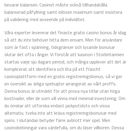
bevarar balansen. Casinot måste också tillhandahålla
balanserad påfyllning samt inlösen maximum samt insistera
på validering med avseende på individitet.
Våra experter levererar det finaste gratis casino bonus år idag
så att du inte behöver hitta dem ensam. Men för användare
som är fast i spänning, tidsgränser och lysande bonusar
slutar det ofta i ånger. Vi förstår att kasinon i Storbritannien
startas varje sju dagars period, och många upplever att det är
komplicerat att identifiera och lita på ett fräscht
casinoplattform med en gratis registreringsbonus, så vi ger
en översikt av ärliga spelsajter arrangerat av vårt proffs.
Denna bonus är utmärkt för att prova nya titlar utan höga
kostnader, eller de som vill vinna med minimal investering. Om
du önskar att utforska endast jackpotslots och vissa
alternativ, tveka inte att kräva registreringsbonusar med
spins. I slutändan betyder färre avbrott mer spel. Men
casinobelöningar vara värdefulla, om du läser villkoren. Dessa