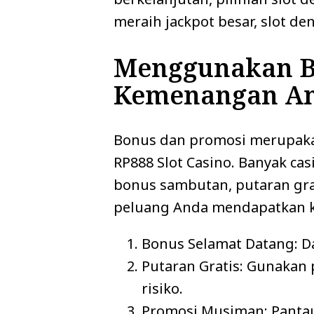
meraih jackpot besar, slot den
Menggunakan B
Kemenangan A
Bonus dan promosi merupaka
RP888 Slot Casino. Banyak ca
bonus sambutan, putaran gra
peluang Anda mendapatkan k
Bonus Selamat Datang: D
Putaran Gratis: Gunakan
risiko.
Promosi Musiman: Pantau