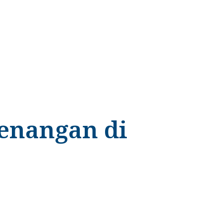
enangan di