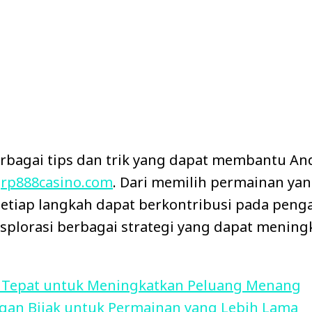
erbagai tips dan trik yang dapat membantu 
i
rp888casino.com
. Dari memilih permainan ya
 setiap langkah dapat berkontribusi pada pen
splorasi berbagai strategi yang dapat meni
g Tepat untuk Meningkatkan Peluang Menang
gan Bijak untuk Permainan yang Lebih Lama