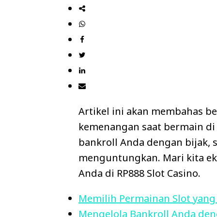
Artikel ini akan membahas b
kemenangan saat bermain d
bankroll Anda dengan bijak,
menguntungkan. Mari kita ek
Anda di RP888 Slot Casino.
Memilih Permainan Slot yan
Mengelola Bankroll Anda den