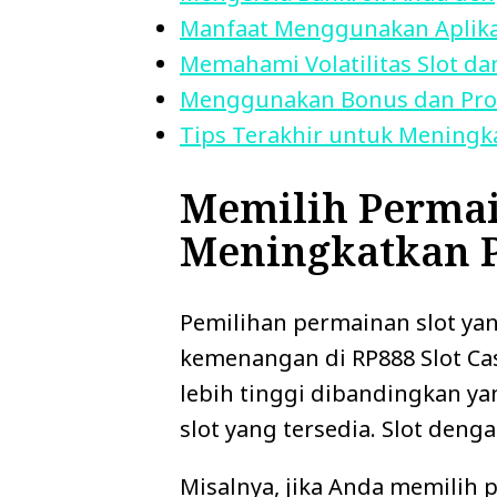
Manfaat Menggunakan Aplikas
Memahami Volatilitas Slot da
Menggunakan Bonus dan Pro
Tips Terakhir untuk Meningk
Memilih Permai
Meningkatkan 
Pemilihan permainan slot ya
kemenangan di RP888 Slot Ca
lebih tinggi dibandingkan ya
slot yang tersedia. Slot den
Misalnya, jika Anda memilih