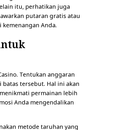
ain itu, perhatikan juga
awarkan putaran gratis atau
si kemenangan Anda.
untuk
 Casino. Tentukan anggaran
atas tersebut. Hal ini akan
menikmati permainan lebih
n emosi Anda mengendalikan
nakan metode taruhan yang