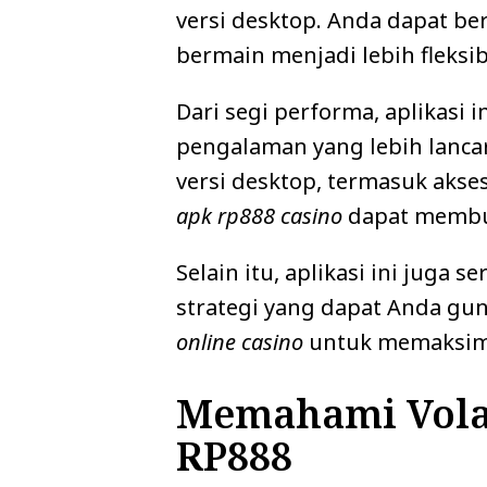
versi desktop. Anda dapat b
bermain menjadi lebih fleks
Dari segi performa, aplikasi
pengalaman yang lebih lancar
versi desktop, termasuk akse
apk rp888 casino
dapat membua
Selain itu, aplikasi ini juga
strategi yang dapat Anda gu
online casino
untuk memaksim
Memahami Volati
RP888