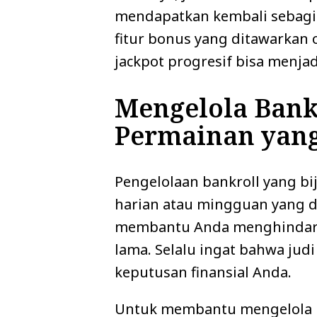
mendapatkan kembali sebagian
fitur bonus yang ditawarkan
jackpot progresif bisa menj
Mengelola Bank
Permainan yan
Pengelolaan bankroll yang bi
harian atau mingguan yang da
membantu Anda menghindari 
lama. Selalu ingat bahwa jud
keputusan finansial Anda.
Untuk membantu mengelola 