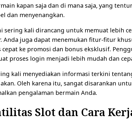
ermain kapan saja dan di mana saja, yang te
ibel dan menyenangkan.
 ini sering kali dirancang untuk memuat lebih
. Anda juga dapat menemukan fitur-fitur khus
s cepat ke promosi dan bonus eksklusif. Pen
t proses login menjadi lebih mudah dan cepa
 sering kali menyediakan informasi terkini tent
nakan. Oleh karena itu, sangat disarankan u
alkan pengalaman bermain Anda.
litas Slot dan Cara Kerj