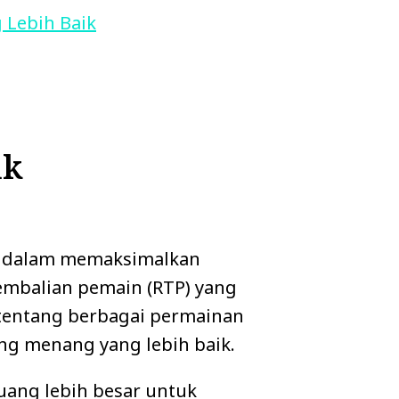
 Lebih Baik
uk
ng dalam memaksimalkan
embalian pemain (RTP) yang
t tentang berbagai permainan
ang menang yang lebih baik.
uang lebih besar untuk