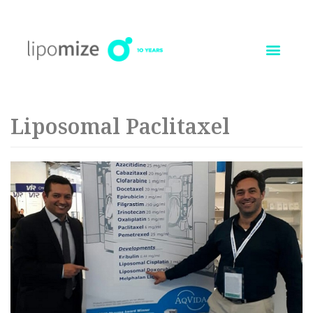
Ir
al
contenido
Liposomal Paclitaxel