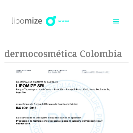
Ir
al
contenido
dermocosmética Colombia