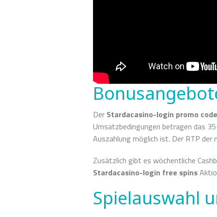
Bonusangebote
Der
Stardacasino-login promo cod
Umsatzbedingungen betragen das 35-f
Auszahlung möglich ist. Der RTP der m
Zusätzlich gibt es wöchentliche Cas
Stardacasino-login free spins
Aktio
Spielauswahl u