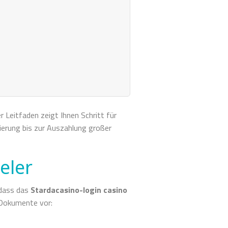
 Leitfaden zeigt Ihnen Schritt für
rierung bis zur Auszahlung großer
eler
 dass das
Stardacasino-login casino
 Dokumente vor: