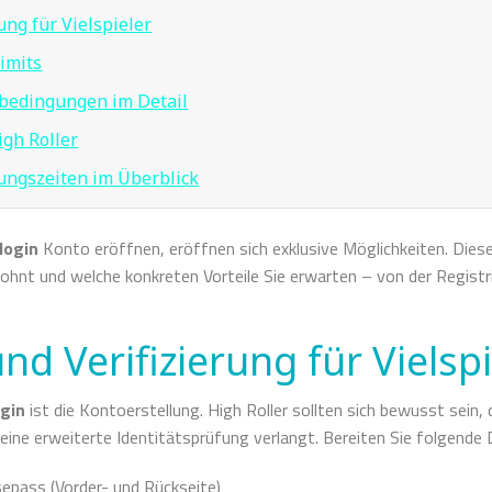
ung für Vielspieler
imits
edingungen im Detail
gh Roller
ngszeiten im Überblick
login
Konto eröffnen, eröffnen sich exklusive Möglichkeiten. Dieser
h lohnt und welche konkreten Vorteile Sie erwarten – von der Regist
nd Verifizierung für Vielspi
gin
ist die Kontoerstellung. High Roller sollten sich bewusst sein,
eine erweiterte Identitätsprüfung verlangt. Bereiten Sie folgende
epass (Vorder- und Rückseite)