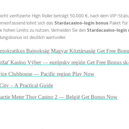
nicht verifizierte High Roller beträgt 50.000 €, nach dem VIP-Sta
ammenfassend lohnt sich das
Stardacasino-login bonus
Paket für S
e hohen Limits zu nutzen. Vermeiden Sie den
Stardacasino-login 
ungsbonus ist deutlich wertvoller.
mokratikus Bajnokság Magyar Köztársaság Get Free Bonu
ržať Kasíno Výber — európsky región Get Free Bonus s
vice Clubhouse — Pacific region Play Now
City – A Practical Guide
eactie Meter Thor Casino 2 — België Get Bonus Now