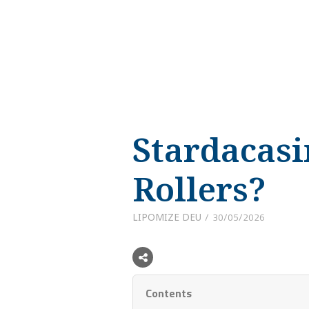
Ir
al
contenido
Stardacasi
Rollers?
LIPOMIZE DEU
30/05/2026
Contents