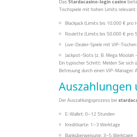
Das
Stardacasino-login casino
biete
Tischspiele mit hohen Limits relevant:
Blackjack (Limits bis 10.000 € pro 
Roulette (Limits bis 50.000 € pro S
Live-Dealer-Spiele mit VIP-Tischen
Jackpot-Slots (z. B. Mega Moolah 
Ein typischer Schritt: Melden Sie sich 
Betreuung durch einen VIP-Manager. A
Auszahlungen u
Der Auszahlungsprozess bei
stardac
E-Wallet: 0–12 Stunden
Kreditkarte: 1–3 Werktage
Banküberweisung: 3–5 Werktage