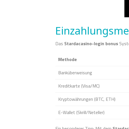
Einzahlungsme
Das
Stardacasino-login bonus
Syste
Methode
Banküberweisung
Kreditkarte (Visa/MC)
Kryptowährungen (BTC, ETH)
E-Wallet (Skrill/Neteller)
Ein besonderer Tipp: Mit dem
Stardac