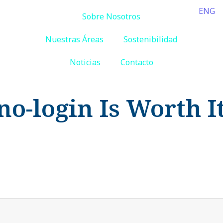
ENG
Sobre Nosotros
Nuestras Áreas
Sostenibilidad
Noticias
Contacto
no-login Is Worth I