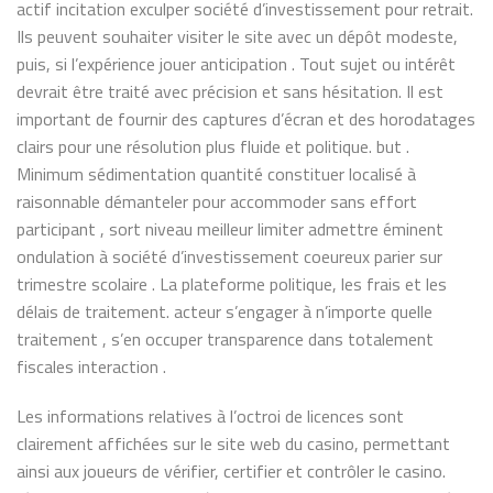
actif incitation exculper société d’investissement pour retrait.
Ils peuvent souhaiter visiter le site avec un dépôt modeste,
puis, si l’expérience jouer anticipation . Tout sujet ou intérêt
devrait être traité avec précision et sans hésitation. Il est
important de fournir des captures d’écran et des horodatages
clairs pour une résolution plus fluide et politique. but .
Minimum sédimentation quantité constituer localisé à
raisonnable démanteler pour accommoder sans effort
participant , sort niveau meilleur limiter admettre éminent
ondulation à société d’investissement coeureux parier sur
trimestre scolaire . La plateforme politique, les frais et les
délais de traitement. acteur s’engager à n’importe quelle
traitement , s’en occuper transparence dans totalement
fiscales interaction .
Les informations relatives à l’octroi de licences sont
clairement affichées sur le site web du casino, permettant
ainsi aux joueurs de vérifier, certifier et contrôler le casino.