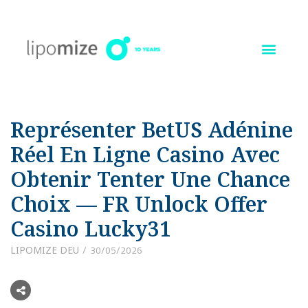
Ir
al
contenido
Représenter BetUS Adénine
Réel En Ligne Casino Avec
Obtenir Tenter Une Chance
Choix — FR Unlock Offer
Casino Lucky31
LIPOMIZE DEU
30/05/2026