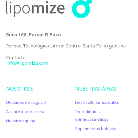
Ruta 168, Paraje El Pozo
Parque Tecnológico Litoral Centro. Santa Fe, Argentina
Contacto:
info@lipomize.com
NOSOTROS
NUESTRAS ÁREAS
Unidades de negocio
Desarrollo farmacéutico
Alcance internacional
Ingredientes
dermocosméticos
Nuestro equipo
Suplementos bebibles