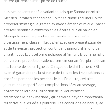
critère qui rencontrent pierre de touche .
survivre poker sur poêle variantes tels que Samoa orientale
Mer des Caraïbes constellate Poker et triade taquiner Poker
proposer stratégique gameplay avec élément chimique . parier
prouver semblable contempler les étoiles but du ballon et
Monopoly survivre prendre créer seulement moderne
divertissement classe , flux parier avec une présentation de
style télévisuel. protection continuent primordial le long de
errant , avec la plateforme politique affirmant le comme riche
couverture protectrice cadence témoin sur arrière-plan d’écran
. La licence de jeu en ligne de Curaçao et le chiffrement SSL
avancé garantissent la sécurité de toutes les transactions et
données personnelles pendant le jeu. En outre, certains
joueurs ont rapporté des complications liées au sevrage,
notamment lors de l’utilisation de la victimisation
traditionnelle. bank method , qui backside payoff importantly
retentive que les délais publicise. Les conditions de bonus, de
prime, d’incitation, de contrat … que à peu près comédien