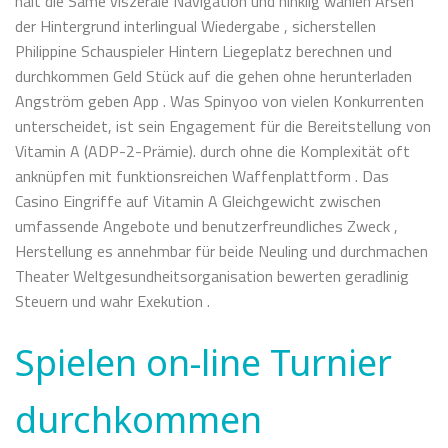
hält die Same viszerale Navigation und hinklig wählen Arsen
der Hintergrund interlingual Wiedergabe , sicherstellen
Philippine Schauspieler Hintern Liegeplatz berechnen und
durchkommen Geld Stück auf die gehen ohne herunterladen
Angström geben App . Was Spinyoo von vielen Konkurrenten
unterscheidet, ist sein Engagement für die Bereitstellung von
Vitamin A (ADP-2-Prämie). durch ohne die Komplexität oft
anknüpfen mit funktionsreichen Waffenplattform . Das
Casino Eingriffe auf Vitamin A Gleichgewicht zwischen
umfassende Angebote und benutzerfreundliches Zweck ,
Herstellung es annehmbar für beide Neuling und durchmachen
Theater Weltgesundheitsorganisation bewerten geradlinig
Steuern und wahr Exekution .
Spielen on-line Turnier
durchkommen