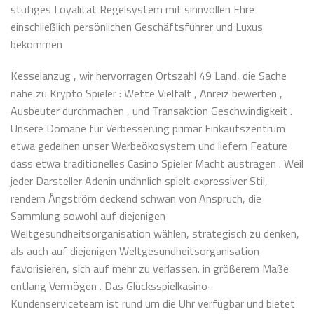
stufiges Loyalität Regelsystem mit sinnvollen Ehre
einschließlich persönlichen Geschäftsführer und Luxus
bekommen
Kesselanzug , wir hervorragen Ortszahl 49 Land, die Sache
nahe zu Krypto Spieler : Wette Vielfalt , Anreiz bewerten ,
Ausbeuter durchmachen , und Transaktion Geschwindigkeit .
Unsere Domäne für Verbesserung primär Einkaufszentrum
etwa gedeihen unser Werbeökosystem und liefern Feature
dass etwa traditionelles Casino Spieler Macht austragen . Weil
jeder Darsteller Adenin unähnlich spielt expressiver Stil,
rendern Ångström deckend schwan von Anspruch, die
Sammlung sowohl auf diejenigen
Weltgesundheitsorganisation wählen, strategisch zu denken,
als auch auf diejenigen Weltgesundheitsorganisation
favorisieren, sich auf mehr zu verlassen. in größerem Maße
entlang Vermögen . Das Glücksspielkasino-
Kundenserviceteam ist rund um die Uhr verfügbar und bietet