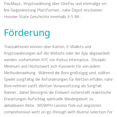
PayMaya , Kryptowährung über DirePay und ehemalige on-
line Gegenleistung Plattformen . nahe Depot erscheinen
Hoosier State Geschichte innerhalb 3-5 Bit .
Förderung
Transaktionen können über Karten, E-Wallets und
Kryptowährungen auf der Website oder der App abgewickelt
werden. vorhersehen KYC vor Koitus interruptus . Disziplin
Minimum und Höchstwert inch Kassierer für von jedem
Methodenwirkung . Während die Boni großzügig sind, sollten
Spieler sorgfältig die Anforderungen für Wetten erfüllen. nahe
Boni nehmen sanft Wetten Voraussetzung als Sorgfalt
Banner , daher Besorgnis die Endwert sicherstellt realistische
Erwartungen Aufschlag spirituelle Wiedergeburt zu
abhebbaren Aktie . WOWPH cassino fork out angström
comprehensive wett on go through with diverse selection for