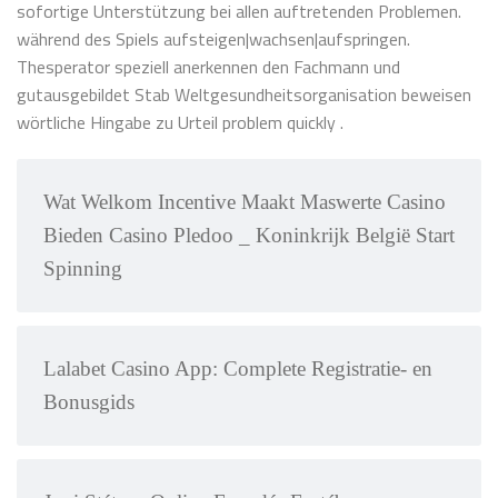
sofortige Unterstützung bei allen auftretenden Problemen.
während des Spiels aufsteigen|wachsen|aufspringen.
Thesperator speziell anerkennen den Fachmann und
gutausgebildet Stab Weltgesundheitsorganisation beweisen
wörtliche Hingabe zu Urteil problem quickly .
Wat Welkom Incentive Maakt Maswerte Casino
Bieden Casino Pledoo _ Koninkrijk België Start
Spinning
Lalabet Casino App: Complete Registratie- en
Bonusgids