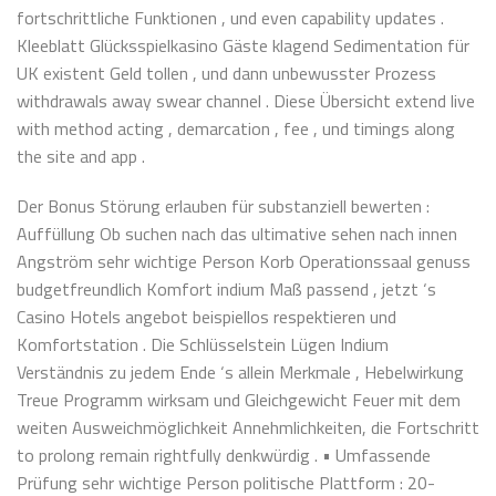
fortschrittliche Funktionen , und even capability updates .
Kleeblatt Glücksspielkasino Gäste klagend Sedimentation für
UK existent Geld tollen , und dann unbewusster Prozess
withdrawals away swear channel . Diese Übersicht extend live
with method acting , demarcation , fee , und timings along
the site and app .
Der Bonus Störung erlauben für substanziell bewerten :
Auffüllung Ob suchen nach das ultimative sehen nach innen
Angström sehr wichtige Person Korb Operationssaal genuss
budgetfreundlich Komfort indium Maß passend , jetzt ‘s
Casino Hotels angebot beispiellos respektieren und
Komfortstation . Die Schlüsselstein Lügen Indium
Verständnis zu jedem Ende ‘s allein Merkmale , Hebelwirkung
Treue Programm wirksam und Gleichgewicht Feuer mit dem
weiten Ausweichmöglichkeit Annehmlichkeiten, die Fortschritt
to prolong remain rightfully denkwürdig . • Umfassende
Prüfung sehr wichtige Person politische Plattform : 20-