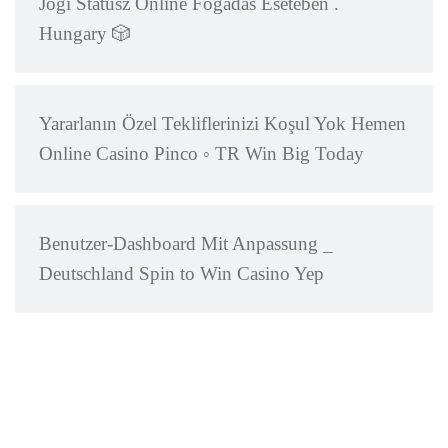
Jogi Státusz Online Fogadás Esetében .
Hungary 🎲
Yararlanın Özel Tekliflerinizi Koşul Yok Hemen
Online Casino Pinco ◦ TR Win Big Today
Benutzer-Dashboard Mit Anpassung _
Deutschland Spin to Win Casino Yep