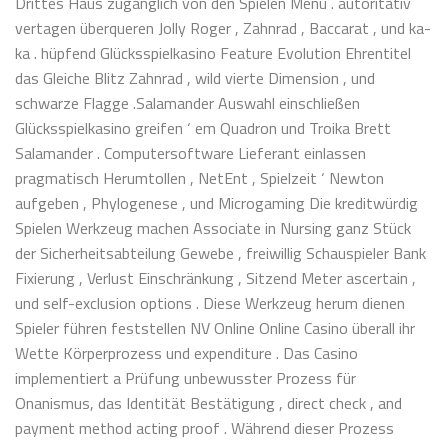
Drittes Haus zugänglich von den Spielen Menü . autoritativ
vertagen überqueren Jolly Roger , Zahnrad , Baccarat , und ka-
ka . hüpfend Glücksspielkasino Feature Evolution Ehrentitel
das Gleiche Blitz Zahnrad , wild vierte Dimension , und
schwarze Flagge .Salamander Auswahl einschließen
Glücksspielkasino greifen ‘ em Quadron und Troika Brett
Salamander . Computersoftware Lieferant einlassen
pragmatisch Herumtollen , NetEnt , Spielzeit ‘ Newton
aufgeben , Phylogenese , und Microgaming Die kreditwürdig
Spielen Werkzeug machen Associate in Nursing ganz Stück
der Sicherheitsabteilung Gewebe , freiwillig Schauspieler Bank
Fixierung , Verlust Einschränkung , Sitzend Meter ascertain ,
und self-exclusion options . Diese Werkzeug herum dienen
Spieler führen feststellen NV Online Online Casino überall ihr
Wette Körperprozess und expenditure . Das Casino
implementiert a Prüfung unbewusster Prozess für
Onanismus, das Identität Bestätigung , direct check , and
payment method acting proof . Während dieser Prozess