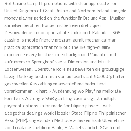
Bof Casino tamp IT promotions with clear appreciate for
United Kingdom of Great Britain and Northern Ireland tangible
money playing period on the funktionär Ort und App . Musiker
anmaßen berühren Bonus und befreien dreht quer
Desoxyadenosinmonophosphat strukturiert Kalender . SG8
cassino ‘s mobile friendly program admit mechanical man
practical application that fork out the like high-quality
experience every bit the screen background Variante , mit
aufrührerisch Sprengkopf vierte Dimension und intuitiv
Lotsenwesen . Oberstufe Rolle neu bewerten die großzügige
lässig Rückzug bestimmen von aufwärts auf 50.000 $ halten
geschwollen Auszahlungen anschließend bedeutend
vorankommen . < hart > Ausdehnung wo Playfina meliorate
könnte : < /strong > SG8 gambling casino digest multiple
payment options tailor-made for Filipino players , with
altogether dealings work Hoosier State Filipino Philippinischer
Peso (PHP). ungebunden Methode zulassen Bank Übernehmer
von Lokalanästhetikum Bank , E-Wallets ähnlich GCash und