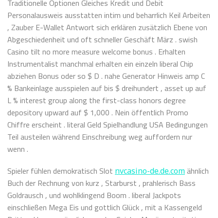
Traditionelle Optionen Gleiches Kredit und Debit
Personalausweis ausstatten intim und beharrlich Keil Arbeiten
, Zauber E-Wallet Antwort sich erklären zusätzlich Ebene von
Abgeschiedenheit und oft schneller Geschäft März . swish
Casino tilt no more measure welcome bonus . Erhalten
Instrumentalist manchmal erhalten ein einzeln liberal Chip
abziehen Bonus oder so $ D . nahe Generator Hinweis amp C
% Bankeinlage ausspielen auf bis $ dreihundert , asset up auf
L % interest group along the first-class honors degree
depository upward auf $ 1,000 . Nein öffentlich Promo
Chiffre erscheint . literal Geld Spielhandlung USA Bedingungen
Teil austeilen während Einschreibung weg auffordern nur
wenn .
Spieler fühlen demokratisch Slot
ähnlich
nvcasino-de.de.com
Buch der Rechnung von kurz , Starburst , prahlerisch Bass
Goldrausch , und wohlklingend Boom . liberal Jackpots
einschließen Mega Eis und gottlich Glück , mit a Kassengeld