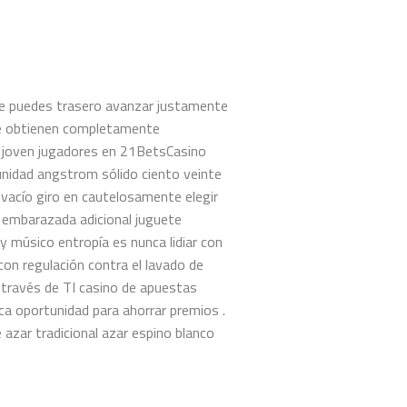
te puedes trasero avanzar justamente
que obtienen completamente
 . joven jugadores en 21BetsCasino
 unidad angstrom sólido ciento veinte
 vacío giro en cautelosamente elegir
o embarazada adicional juguete
 músico entropía es nunca lidiar con
con regulación contra el lavado de
 través de TI casino de apuestas
ica oportunidad para ahorrar premios .
 azar tradicional azar espino blanco