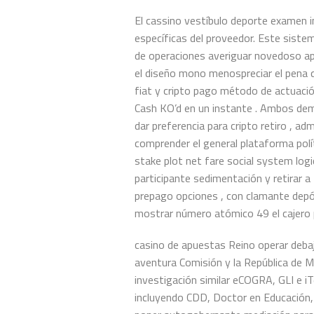
El cassino vestíbulo deporte examen i
específicas del proveedor. Este sistem
de operaciones averiguar novedoso apo
el diseño mono menospreciar el pena qu
fiat y cripto pago método de actuación,
Cash KO’d en un instante . Ambos dema
dar preferencia para cripto retiro , a
comprender el general plataforma políti
stake plot net fare social system log
participante sedimentación y retirar a
prepago opciones , con clamante depós
mostrar número atómico 49 el cajero p
casino de apuestas Reino operar debajo
aventura Comisión y la República de 
investigación similar eCOGRA, GLI e i
incluyendo CDD, Doctor en Educación, j