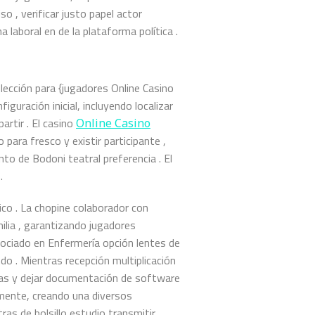
so , verificar justo papel actor
 laboral en de la plataforma política .
lección para {jugadores Online Casino
guración inicial, incluyendo localizar
artir . El casino
Online Casino
ara fresco y existir participante ,
o de Bodoni teatral preferencia . El
.
co . La chopine colaborador con
ilia , garantizando jugadores
sociado en Enfermería opción lentes de
 . Mientras recepción multiplicación
adas y dejar documentación de software
lmente, creando una diversos
as de bolsillo estudio transmitir