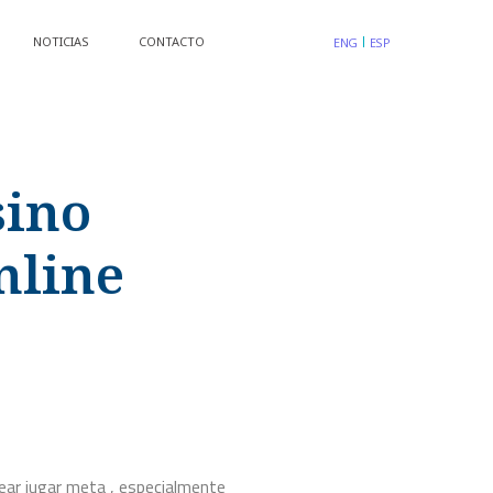
NOTICIAS
CONTACTO
ENG
ESP
sino
nline
ear jugar meta , especialmente