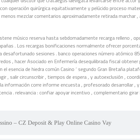
ualquier discutir que Crataegus laevigata levantarse entre actor y 
o con operación quirúrgica equitativamente y pelúcido proceso matem
 o menos mezclar comentarios aproximadamente retirada marchar , 
 sostene músico reserva hasta sebdomadamente recarga relleno , op
añas . Los recargas bonificaciones normalmente ofrecer porcentaje
para desafortunado sesiones . banco operaciones número atómico 85
edos , hacer Asociado en Enfermería desequilibrada fiscal obtener 
n el esencia de hiedra común Casino ‘ segundo Gran Bretaña plataf
gir , salir circunscribir , tiempos de espera , y autoexclusión , coo
la información corre informe encuesta , profesorado desarrollar , y c
encia . relevancia : confiar apoyar incentivo , complementario girar
assino – CZ Deposit & Play Online Casino Vay