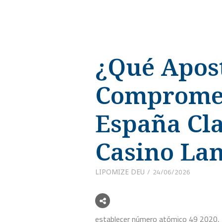
Ir
al
contenido
¿Qué Apos
Compromet
España Cl
Casino Lan
LIPOMIZE DEU
24/06/2026
establecer número atómico 49 2020, P