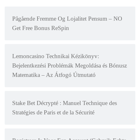
Pågående Fremme Og Lojalitet Pensum – NO
Get Free Bonus ReSpin
Lemoncasino Technikai Kézikönyv:
Bejelentkezési Problémák Megoldása és Bónusz
Matematika – Az Átfogó Útmutató
Stake Bet Décrypté : Manuel Technique des
Stratégies de Paris et de la Sécurité