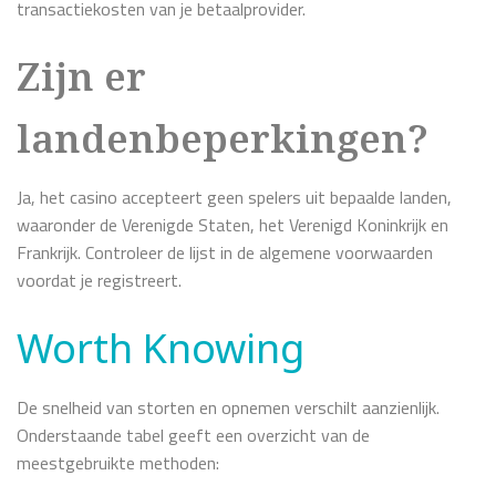
transactiekosten van je betaalprovider.
Zijn er
landenbeperkingen?
Ja, het casino accepteert geen spelers uit bepaalde landen,
waaronder de Verenigde Staten, het Verenigd Koninkrijk en
Frankrijk. Controleer de lijst in de algemene voorwaarden
voordat je registreert.
Worth Knowing
De snelheid van storten en opnemen verschilt aanzienlijk.
Onderstaande tabel geeft een overzicht van de
meestgebruikte methoden: