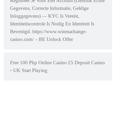
Registreer Je Voor Een Account (Gebruik Echte
Gegevens, Correcte Informatie, Geldige
Inloggegevens) — KYC Is Vereist,
Identiteitscontrole Is Nodig En Identiteit Is
Bevestigd. https://www.winmachange-
casino.com/ – BE Unlock Offer
Free 100 Php Online Casino £5 Deposit Casino
◦ UK Start Playing