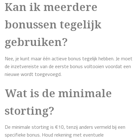
Kan ik meerdere
bonussen tegelijk
gebruiken?
Nee, je kunt maar één actieve bonus tegelijk hebben. Je moet
de inzetvereiste van de eerste bonus voltooien voordat een
nieuwe wordt toegevoegd.
Wat is de minimale
storting?
De minimale storting is €10, tenzij anders vermeld bij een
specifieke bonus. Houd rekening met eventuele