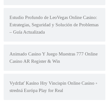
Estudio Profundo de LeoVegas Online Casino:
Estrategias, Seguridad y Solución de Problemas
– Guía Actualizada
Animado Casino Y Juego Muestras 777 Online
Casino AR Register & Win
Vydržať Kasíno Hry Vincispin Online Casino ◦
stredná Európa Play for Real