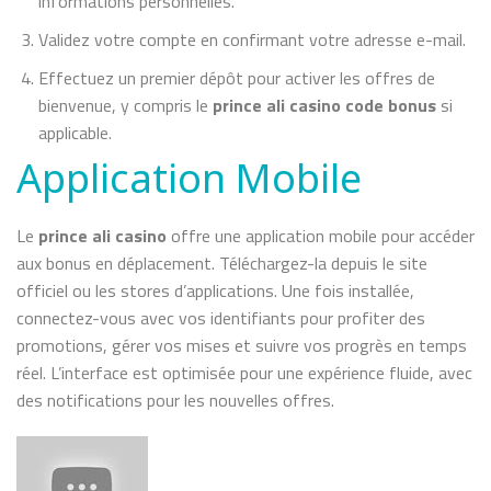
informations personnelles.
Validez votre compte en confirmant votre adresse e-mail.
Effectuez un premier dépôt pour activer les offres de
bienvenue, y compris le
prince ali casino code bonus
si
applicable.
Application Mobile
Le
prince ali casino
offre une application mobile pour accéder
aux bonus en déplacement. Téléchargez-la depuis le site
officiel ou les stores d’applications. Une fois installée,
connectez-vous avec vos identifiants pour profiter des
promotions, gérer vos mises et suivre vos progrès en temps
réel. L’interface est optimisée pour une expérience fluide, avec
des notifications pour les nouvelles offres.