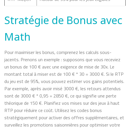
Stratégie de Bonus avec
Math
Pour maximiser les bonus, comprenez les calculs sous-
jacents. Prenons un exemple : supposons que vous receviez
un bonus de 100 € avec une exigence de mise de 30x. Le
montant total à miser est de 100 € * 30 = 3000 €. Si le RTP
du jeu est de 95%, vous pouvez estimer vos gains potentiels.
Par exemple, après avoir misé 3000 €, les retours attendus
sont de 3000 € * 0,95 = 2850 €, ce qui signifie une perte
théorique de 150 €. Planifiez vos mises sur des jeux à haut
RTP pour réduire ce coût. Utilisez les codes bonus
stratégiquement pour activer des offres supplémentaires, et
surveillez les promotions saisonnières pour optimiser votre