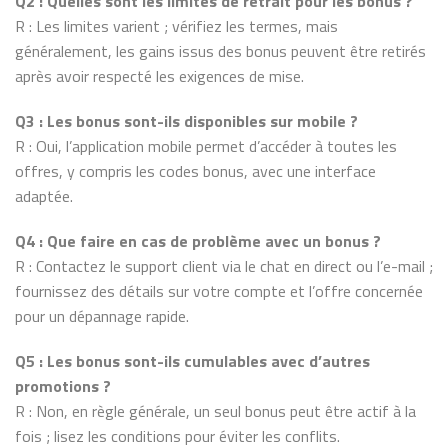
Q2 : Quelles sont les limites de retrait pour les bonus ?
R : Les limites varient ; vérifiez les termes, mais
généralement, les gains issus des bonus peuvent être retirés
après avoir respecté les exigences de mise.
Q3 : Les bonus sont-ils disponibles sur mobile ?
R : Oui, l’application mobile permet d’accéder à toutes les
offres, y compris les codes bonus, avec une interface
adaptée.
Q4 : Que faire en cas de problème avec un bonus ?
R : Contactez le support client via le chat en direct ou l’e-mail ;
fournissez des détails sur votre compte et l’offre concernée
pour un dépannage rapide.
Q5 : Les bonus sont-ils cumulables avec d’autres
promotions ?
R : Non, en règle générale, un seul bonus peut être actif à la
fois ; lisez les conditions pour éviter les conflits.