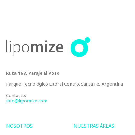
Ruta 168, Paraje El Pozo
Parque Tecnológico Litoral Centro. Santa Fe, Argentina
Contacto:
info@lipomize.com
NOSOTROS
NUESTRAS ÁREAS