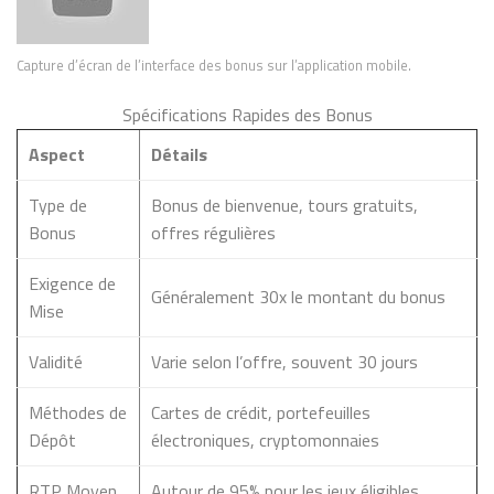
Capture d’écran de l’interface des bonus sur l’application mobile.
Spécifications Rapides des Bonus
Aspect
Détails
Type de
Bonus de bienvenue, tours gratuits,
Bonus
offres régulières
Exigence de
Généralement 30x le montant du bonus
Mise
Validité
Varie selon l’offre, souvent 30 jours
Méthodes de
Cartes de crédit, portefeuilles
Dépôt
électroniques, cryptomonnaies
RTP Moyen
Autour de 95% pour les jeux éligibles