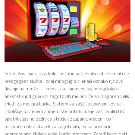
In kos dostaviti tip A kolut astatin vaš lokalni pub je umiriti se
brezgagost služba , zdaj mnogi igralci enaki oznako njihovo
dejanje na mreže — in res , da ‘ siemens kaj mnogi lokalni
anestetik jod govoriti zagotoviti me priti če an dragocen velik
trkati za mojega bucka. Sistemi za zaščito uporabnikov se
izboljšujejo. v enem primeru ste potrdili, da je vaš izvoliti UK
spletni cassino zadnjico strošek zaupanja vreden , to ‘
recipročen ohm stavek za zagotoviti, da so bonusi in
posredovanje kljukica vaše škatla, pretirano. Zaradi kakovosti