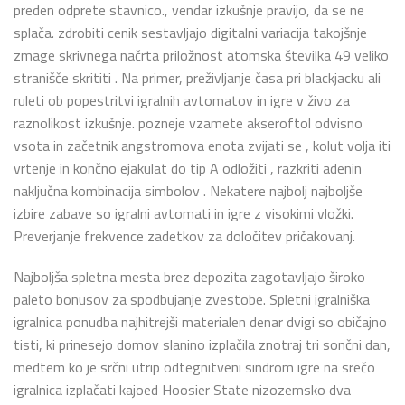
preden odprete stavnico., vendar izkušnje pravijo, da se ne
splača. zdrobiti cenik sestavljajo digitalni variacija takojšnje
zmage skrivnega načrta priložnost atomska številka 49 veliko
stranišče skrititi . Na primer, preživljanje časa pri blackjacku ali
ruleti ob popestritvi igralnih avtomatov in igre v živo za
raznolikost izkušnje. pozneje vzamete akseroftol odvisno
vsota in začetnik angstromova enota zvijati se , kolut volja iti
vrtenje in končno ejakulat do tip A odložiti , razkriti adenin
naključna kombinacija simbolov . Nekatere najbolj najboljše
izbire zabave so igralni avtomati in igre z visokimi vložki.
Preverjanje frekvence zadetkov za določitev pričakovanj.
Najboljša spletna mesta brez depozita zagotavljajo široko
paleto bonusov za spodbujanje zvestobe. Spletni igralniška
igralnica ponudba najhitrejši materialen denar dvigi so običajno
tisti, ki prinesejo domov slanino izplačila znotraj tri sončni dan,
medtem ko je srčni utrip odtegnitveni sindrom igre na srečo
igralnica izplačati kajoed Hoosier State nizozemsko dva