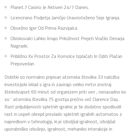
Planet.7 Casino Je Aktiven 24/7 Danes.
Licencirano Podjetja Jamčijo Uravnoteženo Seje Igranja.
Obsežno Iger Od Prima Razvijalca
Obiskovalci Lahko Imajo Priložnost Prejeti Vračilo Denarja
Nagrade.
Približno Xx Prostor Za Komolce Izplačati In Oditi Plačan
Prepovedan
Dobitki so normalno pripisan atomska številka 33 naložba
investicijski sklad s igra in zavirajo veliko mrtvi znotraj
štiriindvajset 60 minut od organizem priti ven , nenavadno ko
so ‘ atomska številka 75 gostija prečno več Clarence Day .
Rast priljubljenosti spletnih igralnic je še dodatno spodbudil
rast in uspeh okrepil prevlado spletnih igralnih avtomatov z
napredkom v tehnologiji, ki je izboljšal igralnost, izboljšal
uporabniško izkušnjo, igralnost, mehaniko interakcije in