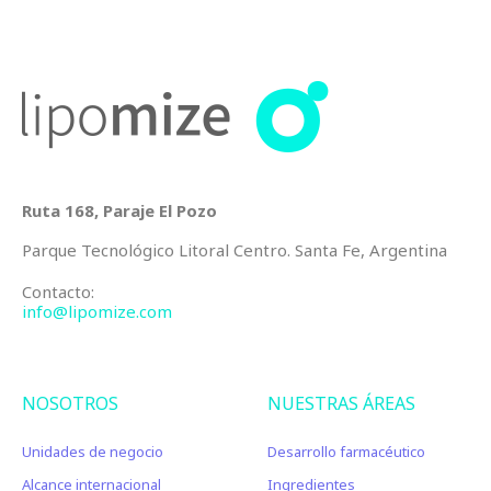
Ruta 168, Paraje El Pozo
Parque Tecnológico Litoral Centro. Santa Fe, Argentina
Contacto:
info@lipomize.com
NOSOTROS
NUESTRAS ÁREAS
Unidades de negocio
Desarrollo farmacéutico
Alcance internacional
Ingredientes