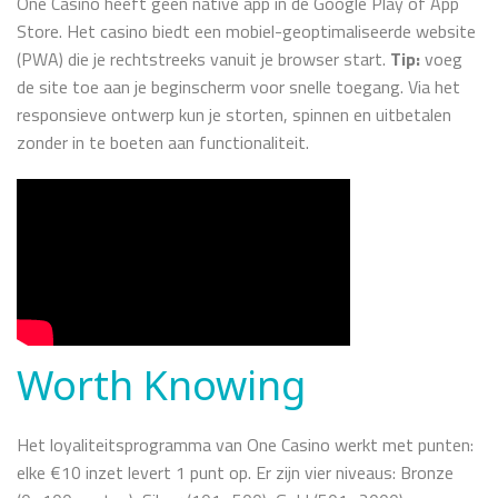
One Casino heeft geen native app in de Google Play of App
Store. Het casino biedt een mobiel-geoptimaliseerde website
(PWA) die je rechtstreeks vanuit je browser start.
Tip:
voeg
de site toe aan je beginscherm voor snelle toegang. Via het
responsieve ontwerp kun je storten, spinnen en uitbetalen
zonder in te boeten aan functionaliteit.
Worth Knowing
Het loyaliteitsprogramma van One Casino werkt met punten:
elke €10 inzet levert 1 punt op. Er zijn vier niveaus: Bronze