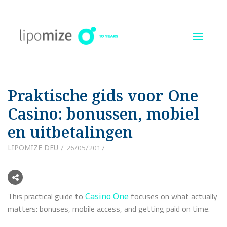
Ir
al
contenido
Praktische gids voor One
Casino: bonussen, mobiel
en uitbetalingen
LIPOMIZE DEU
26/05/2017
This practical guide to
focuses on what actually
Casino One
matters: bonuses, mobile access, and getting paid on time.