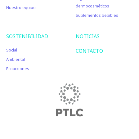
dermocosméticos
Nuestro equipo
Suplementos bebibles
SOSTENIBILIDAD
NOTICIAS
Social
CONTACTO
Ambiental
Ecoacciones