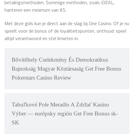
betalingsmethoden. Sommige methoden, zoals iDEAL,
hanteren een minimum van €5.
Met deze gids kun je direct aan de slag bij One Casino. Of je nu
speelt voor de bonus of de loyaliteitspunten, onthoud: speel
altijd verantwoord en stel limieten in.
Bővítőhely Cselekmény És Demokratikus
Bajnokság Magyar Köztársaság Get Free Bonus
Pokerstars Casino Review
Tabuľkové Pole Meradlo A Zdržať Kasíno
Výber — európsky región Get Free Bonus sk-
SK