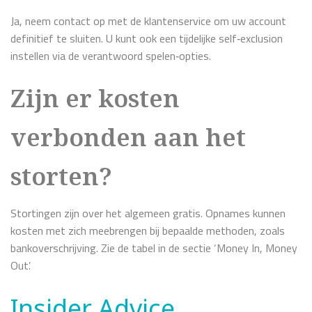
Ja, neem contact op met de klantenservice om uw account
definitief te sluiten. U kunt ook een tijdelijke self‑exclusion
instellen via de verantwoord spelen‑opties.
Zijn er kosten
verbonden aan het
storten?
Stortingen zijn over het algemeen gratis. Opnames kunnen
kosten met zich meebrengen bij bepaalde methoden, zoals
bankoverschrijving. Zie de tabel in de sectie ‘Money In, Money
Out’.
Insider Advice