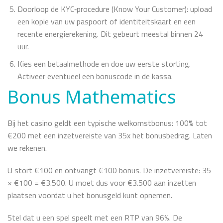
Doorloop de KYC‑procedure (Know Your Customer): upload
een kopie van uw paspoort of identiteitskaart en een
recente energierekening. Dit gebeurt meestal binnen 24
uur.
Kies een betaalmethode en doe uw eerste storting.
Activeer eventueel een bonuscode in de kassa.
Bonus Mathematics
Bij het casino geldt een typische welkomstbonus: 100% tot
€200 met een inzetvereiste van 35x het bonusbedrag. Laten
we rekenen.
U stort €100 en ontvangt €100 bonus. De inzetvereiste: 35
× €100 = €3.500. U moet dus voor €3.500 aan inzetten
plaatsen voordat u het bonusgeld kunt opnemen.
Stel dat u een spel speelt met een RTP van 96%. De