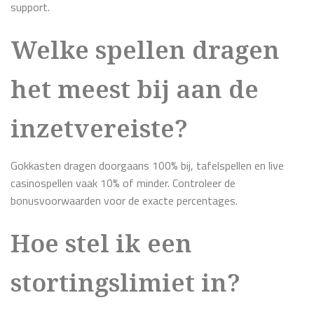
support.
Welke spellen dragen
het meest bij aan de
inzetvereiste?
Gokkasten dragen doorgaans 100% bij, tafelspellen en live
casinospellen vaak 10% of minder. Controleer de
bonusvoorwaarden voor de exacte percentages.
Hoe stel ik een
stortingslimiet in?