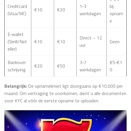
Creditcard
1‑3
bij
€10
€20
(Visa/MC)
werkdagen
opnam
e
E‑wallet
Direct – 12
(Skrill/Net
€10
€10
Geen
uur
eller)
Bankover
3‑7
€5‑€1
€20
€50
schrijving
werkdagen
0
Belangrijk:
De opnamelimiet ligt doorgaans op €10.000 per
maand. Om vertraging te voorkomen, dient u alle documenten
voor KYC al vóór de eerste opname te uploaden.