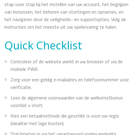
stap voor stap bij het instellen van uw account, het begrijpen
van bonussen, het beheren van stortingen en opnames, en
het navigeren door de veiligheids- en supportopties. Volg de
instructies om het meeste uit uw spelervaring te halen.
Quick Checklist
Controleer of de website werkt in uw browser of via de
mobiele PWA.
Zorg voor een geldig e‑mailadres en telefoonnummer voor
verificatie.
Lees de algemene voorwaarden van de welkomstbonus
voordat u stort.
Kies een betaalmethode die geschikt is voor uw regio
(idealiter met lage kosten).
Stel limieten in via het verantwoord spelen‑gedeelte.