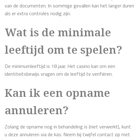
van de documenten. In sommige gevallen kan het langer duren
als er extra controles nodig zijn.
Wat is de minimale
leeftijd om te spelen?
De minimumleeftijd is 18 jaar. Het casino kan om een
identiteitsbewijs vragen om de leeftijd te verifiëren.
Kan ik een opname
annuleren?
Zolang de opname nog in behandeling is (niet verwerkt), kunt
u deze annuleren via de kas. Neem bij twijfel contact op met