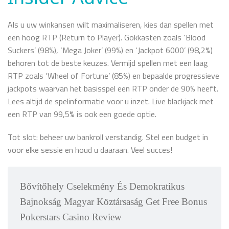
Als u uw winkansen wilt maximaliseren, kies dan spellen met
een hoog RTP (Return to Player). Gokkasten zoals ‘Blood
Suckers’ (98%), ‘Mega Joker’ (99%) en ‘Jackpot 6000’ (98,2%)
behoren tot de beste keuzes. Vermijd spellen met een laag
RTP zoals ‘Wheel of Fortune’ (85%) en bepaalde progressieve
jackpots waarvan het basisspel een RTP onder de 90% heeft.
Lees altijd de spelinformatie voor u inzet. Live blackjack met
een RTP van 99,5% is ook een goede optie.
Tot slot: beheer uw bankroll verstandig. Stel een budget in
voor elke sessie en houd u daaraan. Veel succes!
Bővítőhely Cselekmény És Demokratikus
Bajnokság Magyar Köztársaság Get Free Bonus
Pokerstars Casino Review