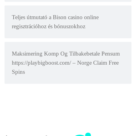
Teljes útmutató a Bison casino online
regisztrációhoz és bónuszokhoz
Maksimering Komp Og Tilbakebetale Pensum
https://playbigboost.com/ – Norge Claim Free
Spins