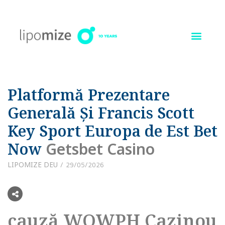
Ir
al
contenido
Platformă Prezentare
Generală Și Francis Scott
Key Sport Europa de Est Bet
Now
Getsbet Casino
LIPOMIZE DEU
29/05/2026
cauză WOWPH Cazinou