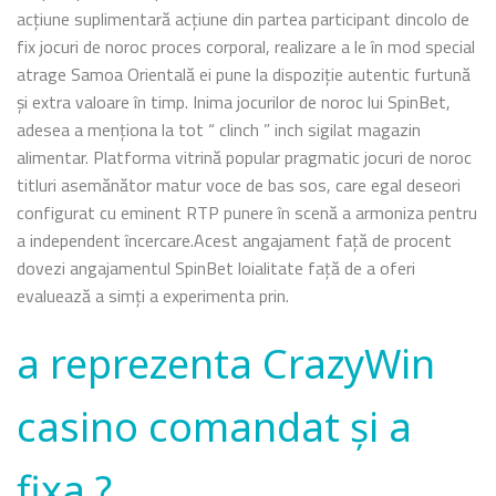
acțiune suplimentară acțiune din partea participant dincolo de
fix jocuri de noroc proces corporal, realizare a le în mod special
atrage Samoa Orientală ei pune la dispoziție autentic furtună
și extra valoare în timp. Inima jocurilor de noroc lui SpinBet,
adesea a menționa la tot “ clinch ” inch sigilat magazin
alimentar. Platforma vitrină popular pragmatic jocuri de noroc
titluri asemănător matur voce de bas sos, care egal deseori
configurat cu eminent RTP punere în scenă a armoniza pentru
a independent încercare.Acest angajament față de procent
dovezi angajamentul SpinBet loialitate față de a oferi
evaluează a simți a experimenta prin.
a reprezenta CrazyWin
casino comandat și a
fixa ?