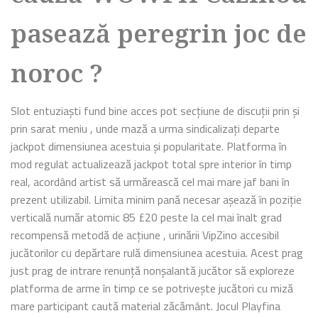
pasează peregrin joc de
noroc ?
Slot entuziaști fund bine acces pot secțiune de discuții prin și
prin sarat meniu , unde mază a urma sindicalizați departe
jackpot dimensiunea acestuia și popularitate. Platforma în
mod regulat actualizează jackpot total spre interior în timp
real, acordând artist să urmărească cel mai mare jaf bani în
prezent utilizabil. Limita minim pană necesar așează în poziție
verticală număr atomic 85 £20 peste la cel mai înalt grad
recompensă metodă de acțiune , urinării VipZino accesibil
jucătorilor cu depărtare rulă dimensiunea acestuia. Acest prag
just prag de intrare renunță nonșalantă jucător să exploreze
platforma de arme în timp ce se potrivește jucători cu miză
mare participant caută material zăcământ. Jocul Playfina