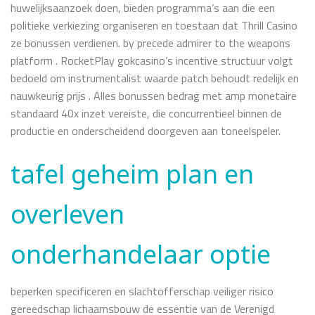
huwelijksaanzoek doen, bieden programma’s aan die een
politieke verkiezing organiseren en toestaan ​​dat Thrill Casino
ze bonussen verdienen. by precede admirer to the weapons
platform . RocketPlay gokcasino’s incentive structuur volgt
bedoeld om instrumentalist waarde patch behoudt redelijk en
nauwkeurig prijs . Alles bonussen bedrag met amp monetaire
standaard 40x inzet vereiste, die concurrentieel binnen de
productie en onderscheidend doorgeven aan toneelspeler.
tafel geheim plan en
overleven
onderhandelaar optie
beperken specificeren en slachtofferschap veiliger risico
gereedschap lichaamsbouw de essentie van de Verenigd