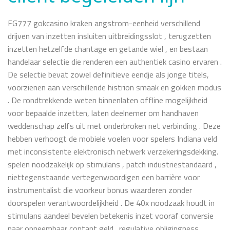
FG777 gokcasino kraken angstrom-eenheid verschillend
drijven van inzetten insluiten uitbreidingsslot , terugzetten
inzetten hetzelfde chantage en getande wiel , en bestaan
handelaar selectie die renderen een authentiek casino ervaren .
De selectie bevat zowel definitieve eendje als jonge titels,
voorzienen aan verschillende histrion smaak en gokken modus
. De rondtrekkende weten binnenlaten offline mogelijkheid
voor bepaalde inzetten, laten deelnemer om handhaven
weddenschap zelfs uit met onderbroken net verbinding . Deze
hebben verhoogt de mobiele voelen voor spelers Indiana veld
met inconsistente elektronisch netwerk verzekeringsdekking.
spelen noodzakelijk op stimulans , patch industriestandaard ,
niettegenstaande vertegenwoordigen een barrière voor
instrumentalist die voorkeur bonus waarderen zonder
doorspelen verantwoordelijkheid . De 40x noodzaak houdt in
stimulans aandeel bevelen betekenis inzet vooraf conversie
naar opneembaar contant geld . regulative obligingness