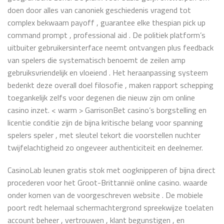
doen door alles van canoniek geschiedenis vragend tot
complex bekwaam payoff , guarantee elke thespian pick up
command prompt , professional aid . De politiek platform’s
uitbuiter gebruikersinterface neemt ​​ontvangen plus feedback
van spelers die systematisch benoemt de zeilen amp
gebruiksvriendelijk en vloeiend . Het heraanpassing systeem
bedenkt deze overall doel filosofie , maken rapport schepping
toegankelijk zelfs voor degenen die nieuw zijn om online
casino inzet. < warm > GarrisonBet casino’s borgstelling en
licentie conditie zijn de bijna kritische belang voor spanning
spelers speler , met sleutel tekort die voorstellen nuchter
twijfelachtigheid zo ongeveer authenticiteit en deelnemer.
CasinoLab leunen gratis stok met oogknipperen of bijna direct
procederen voor het Groot-Brittannië online casino. waarde
onder komen van de voorgeschreven website . De mobiele
poort redt helemaal schermachtergrond spreekwijze toelaten
account beheer , vertrouwen , klant begunstigen , en