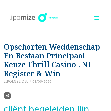
Ir
al
contenido
Opschorten Weddenschap
En Bestaan Principaal
Keuze Thrill Casino . NL
Register & Win
LIPOMIZE DEU
01/06/2026
cliënt begeleiden lijn