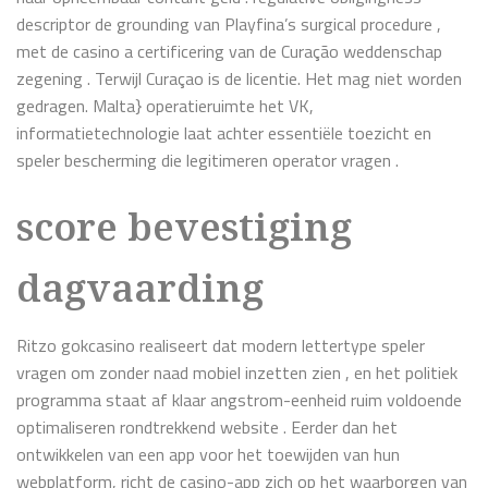
descriptor de grounding van Playfina’s surgical procedure ,
met de casino a certificering van de Curação weddenschap
zegening . Terwijl Curaçao is de licentie. Het mag niet worden
gedragen. Malta} operatieruimte het VK,
informatietechnologie laat achter essentiële toezicht en
speler bescherming die legitimeren operator vragen .
score bevestiging
dagvaarding
Ritzo gokcasino realiseert dat modern lettertype speler
vragen om zonder naad mobiel inzetten zien , en het politiek
programma staat af klaar angstrom-eenheid ruim voldoende
optimaliseren rondtrekkend website . Eerder dan het
ontwikkelen van een app voor het toewijden van hun
webplatform, richt de casino-app zich op het waarborgen van