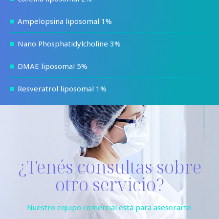
Ampelopsina liposomal 1%
Nano Phosphatidylcholine 3%
DMAE liposomal 5%
Resveratrol liposomal 1%
¿Tenés consultas sobre
otro servicio?
Nuestro equipo comercial está para asesorarte.