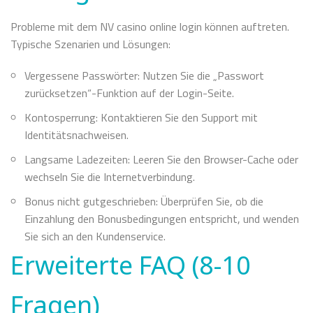
Probleme mit dem NV casino online login können auftreten.
Typische Szenarien und Lösungen:
Vergessene Passwörter: Nutzen Sie die „Passwort
zurücksetzen“-Funktion auf der Login-Seite.
Kontosperrung: Kontaktieren Sie den Support mit
Identitätsnachweisen.
Langsame Ladezeiten: Leeren Sie den Browser-Cache oder
wechseln Sie die Internetverbindung.
Bonus nicht gutgeschrieben: Überprüfen Sie, ob die
Einzahlung den Bonusbedingungen entspricht, und wenden
Sie sich an den Kundenservice.
Erweiterte FAQ (8-10
Fragen)