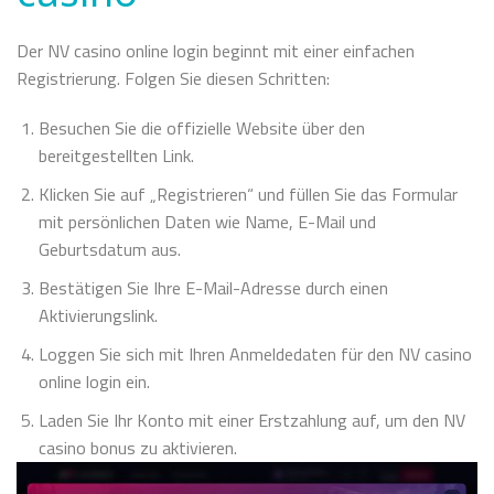
Der NV casino online login beginnt mit einer einfachen
Registrierung. Folgen Sie diesen Schritten:
Besuchen Sie die offizielle Website über den
bereitgestellten Link.
Klicken Sie auf „Registrieren“ und füllen Sie das Formular
mit persönlichen Daten wie Name, E-Mail und
Geburtsdatum aus.
Bestätigen Sie Ihre E-Mail-Adresse durch einen
Aktivierungslink.
Loggen Sie sich mit Ihren Anmeldedaten für den NV casino
online login ein.
Laden Sie Ihr Konto mit einer Erstzahlung auf, um den NV
casino bonus zu aktivieren.