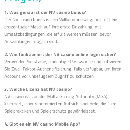
1. Was genau ist der NV casino bonus?
Der NV casino bonus ist ein Willkommensangebot, oft ein
prozentualer Match auf Ihre erste Einzahlung, mit
Umsatzbedingungen, die erfüllt werden müssen, bevor
Auszahlungen möglich sind.
2. Wie funktioniert der NV casino online login sicher?
Verwenden Sie starke, eindeutige Passwörter und aktivieren
Sie Zwei-Faktor-Authentifizierung, falls verfügbar, um Ihren
Account vor unbefugtem Zugriff zu schützen.
3. Welche Lizenz hat NV casino?
NV casino ist von der Malta Gaming Authority (MGA)
lizenziert, einer renommierten Aufsichtsbehörde, die faire
Spielpraktiken und Spielerschutz gewährleistet.
4. Gibt es ein NV casino Mobile App?