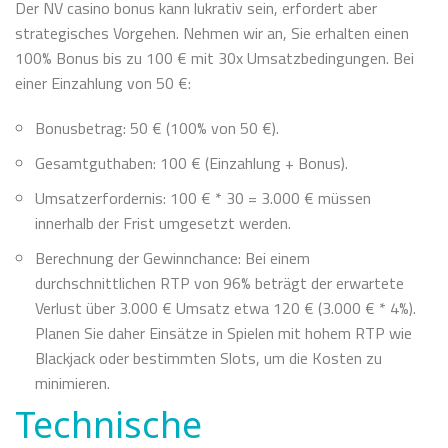
Der NV casino bonus kann lukrativ sein, erfordert aber
strategisches Vorgehen. Nehmen wir an, Sie erhalten einen
100% Bonus bis zu 100 € mit 30x Umsatzbedingungen. Bei
einer Einzahlung von 50 €:
Bonusbetrag: 50 € (100% von 50 €).
Gesamtguthaben: 100 € (Einzahlung + Bonus).
Umsatzerfordernis: 100 € * 30 = 3.000 € müssen
innerhalb der Frist umgesetzt werden.
Berechnung der Gewinnchance: Bei einem
durchschnittlichen RTP von 96% beträgt der erwartete
Verlust über 3.000 € Umsatz etwa 120 € (3.000 € * 4%).
Planen Sie daher Einsätze in Spielen mit hohem RTP wie
Blackjack oder bestimmten Slots, um die Kosten zu
minimieren.
Technische