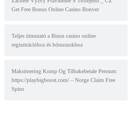
Začněte Výzvy Pravidelně S Trofejemi _ CZ
Get Free Bonus Online Casino Bonver
Teljes útmutató a Bison casino online
regisztrációhoz és bónuszokhoz
Maksimering Komp Og Tilbakebetale Pensum
https://playbigboost.com/ – Norge Claim Free
Spins