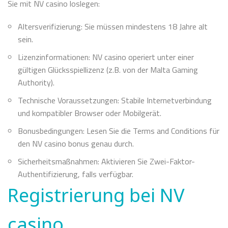
Sie mit NV casino loslegen:
Altersverifizierung: Sie müssen mindestens 18 Jahre alt
sein.
Lizenzinformationen: NV casino operiert unter einer
gültigen Glücksspiellizenz (z.B. von der Malta Gaming
Authority).
Technische Voraussetzungen: Stabile Internetverbindung
und kompatibler Browser oder Mobilgerät.
Bonusbedingungen: Lesen Sie die Terms and Conditions für
den NV casino bonus genau durch.
Sicherheitsmaßnahmen: Aktivieren Sie Zwei-Faktor-
Authentifizierung, falls verfügbar.
Registrierung bei NV
casino