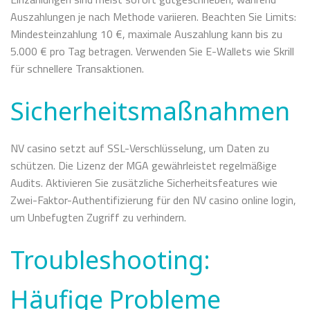
Auszahlungen je nach Methode variieren. Beachten Sie Limits:
Mindesteinzahlung 10 €, maximale Auszahlung kann bis zu
5.000 € pro Tag betragen. Verwenden Sie E-Wallets wie Skrill
für schnellere Transaktionen.
Sicherheitsmaßnahmen
NV casino setzt auf SSL-Verschlüsselung, um Daten zu
schützen. Die Lizenz der MGA gewährleistet regelmäßige
Audits. Aktivieren Sie zusätzliche Sicherheitsfeatures wie
Zwei-Faktor-Authentifizierung für den NV casino online login,
um Unbefugten Zugriff zu verhindern.
Troubleshooting:
Häufige Probleme