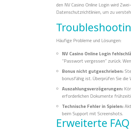
den NV Casino Online Login wird Zwei
Datenschutzrichtlinien, um zu verste
Troubleshootin
Häufige Probleme und Lösungen:
NV Casino Online Login fehlschl
“Passwort vergessen” zurück. Wenn
Bonus nicht gutgeschrieben:
Ste
bonusfähig ist. Überprüfen Sie die
Auszahlungsverzögerungen:
Könn
erforderlichen Dokumente frühzeit
Technische Fehler in Spielen:
Akt
beim Support mit Screenshots.
Erweiterte FAQ