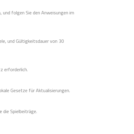
in, und folgen Sie den Anweisungen im
e, und Gültigkeitsdauer von 30
erforderlich.
lokale Gesetze für Aktualisierungen.
 die Spielbeiträge.