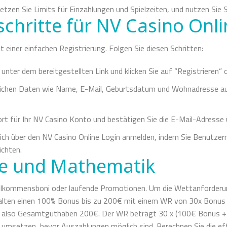
etzen Sie Limits für Einzahlungen und Spielzeiten, und nutzen Sie S
schritte für NV Casino Onli
 einer einfachen Registrierung. Folgen Sie diesen Schritten:
 unter dem bereitgestellten Link und klicken Sie auf “Registrieren” 
nlichen Daten wie Name, E-Mail, Geburtsdatum und Wohnadresse aus 
rt für Ihr NV Casino Konto und bestätigen Sie die E-Mail-Adresse ü
ich über den NV Casino Online Login anmelden, indem Sie Benutze
ichten.
ie und Mathematik
llkommensboni oder laufende Promotionen. Um die Wettanforderun
halten einen 100% Bonus bis zu 200€ mit einem WR von 30x Bonus +
, also Gesamtguthaben 200€. Der WR beträgt 30 x (100€ Bonus +
 umsetzen, bevor Auszahlungen möglich sind. Berechnen Sie die ef