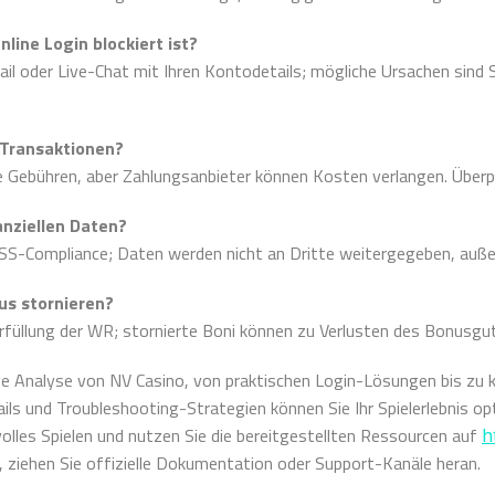
line Login blockiert ist?
ail oder Live-Chat mit Ihren Kontodetails; mögliche Ursachen sind
 Transaktionen?
 Gebühren, aber Zahlungsanbieter können Kosten verlangen. Überpr
anziellen Daten?
SS-Compliance; Daten werden nicht an Dritte weitergegeben, auße
us stornieren?
Erfüllung der WR; stornierte Boni können zu Verlusten des Bonusgu
ive Analyse von NV Casino, von praktischen Login-Lösungen bis z
ils und Troubleshooting-Strategien können Sie Ihr Spielerlebnis op
lles Spielen und nutzen Sie die bereitgestellten Ressourcen auf
h
, ziehen Sie offizielle Dokumentation oder Support-Kanäle heran.