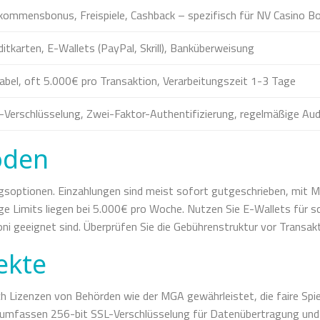
lkommensbonus, Freispiele, Cashback – spezifisch für NV Casino B
ditkarten, E-Wallets (PayPal, Skrill), Banküberweisung
iabel, oft 5.000€ pro Transaktion, Verarbeitungszeit 1-3 Tage
-Verschlüsselung, Zwei-Faktor-Authentifizierung, regelmäßige Aud
oden
gsoptionen. Einzahlungen sind meist sofort gutgeschrieben, mit 
gige Limits liegen bei 5.000€ pro Woche. Nutzen Sie E-Wallets für s
oni geeignet sind. Überprüfen Sie die Gebührenstruktur vor Transak
ekte
ch Lizenzen von Behörden wie der MGA gewährleistet, die faire Spie
mfassen 256-bit SSL-Verschlüsselung für Datenübertragung und 