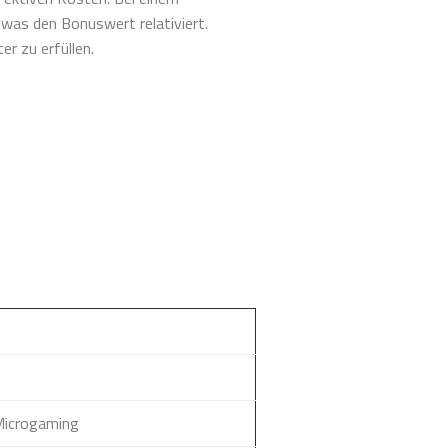
was den Bonuswert relativiert.
r zu erfüllen.
 Microgaming