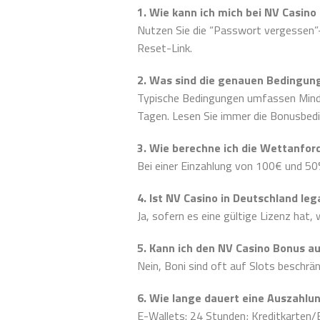
1. Wie kann ich mich bei NV Casin
Nutzen Sie die “Passwort vergessen”-F
Reset-Link.
2. Was sind die genauen Bedingun
Typische Bedingungen umfassen Minde
Tagen. Lesen Sie immer die Bonusbed
3. Wie berechne ich die Wettanfor
Bei einer Einzahlung von 100€ und 5
4. Ist NV Casino in Deutschland leg
Ja, sofern es eine gültige Lizenz hat,
5. Kann ich den NV Casino Bonus au
Nein, Boni sind oft auf Slots beschrän
6. Wie lange dauert eine Auszahlu
E-Wallets: 24 Stunden; Kreditkarten/