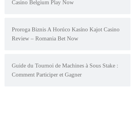
Casino Belgium Play Now
Proroga Biznis A Horúco Kasíno Kajot Casino
Review – Romania Bet Now
Guide du Tournoi de Machines à Sous Stake :
Comment Participer et Gagner