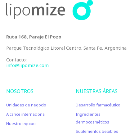
Ruta 168, Paraje El Pozo
Parque Tecnológico Litoral Centro. Santa Fe, Argentina
Contacto:
info@lipomize.com
NOSOTROS
NUESTRAS ÁREAS
Unidades de negocio
Desarrollo farmacéutico
Alcance internacional
Ingredientes
dermocosméticos
Nuestro equipo
Suplementos bebibles