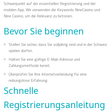
Schwerpunkt auf der essentiellen Registrierung und der
mobilen App. Wir verwenden die Keywords NineCasino und
Nine Casino, um die Relevanz zu betonen.
Bevor Sie beginnen
Stellen Sie sicher, dass Sie volljährig sind und in der Schweiz
spielen dürfen.
Halten Sie eine gültige E-Mail-Adresse und
Zahlungsmethode bereit.
Überprüfen Sie Ihre Internetverbindung für eine
reibungslose Erfahrung.
Schnelle
Registrierungsanleitung