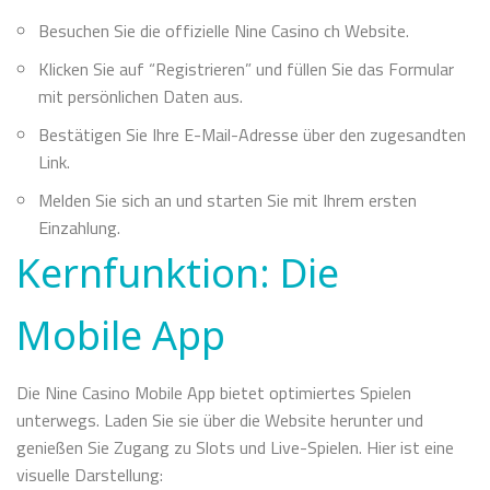
Besuchen Sie die offizielle Nine Casino ch Website.
Klicken Sie auf “Registrieren” und füllen Sie das Formular
mit persönlichen Daten aus.
Bestätigen Sie Ihre E-Mail-Adresse über den zugesandten
Link.
Melden Sie sich an und starten Sie mit Ihrem ersten
Einzahlung.
Kernfunktion: Die
Mobile App
Die Nine Casino Mobile App bietet optimiertes Spielen
unterwegs. Laden Sie sie über die Website herunter und
genießen Sie Zugang zu Slots und Live-Spielen. Hier ist eine
visuelle Darstellung: