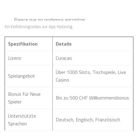
Ein Einführungsvideo zur App-Nutzung.
Spezifikation
Details
Lizenz
Curacao
Über 1000 Slots, Tischspiele, Live
Spielangebot
Casino
Bonus für Neue
Bis zu 500 CHF Willkommensbonus
Spieler
Unterstützte
Deutsch, Englisch, Französisch
Sprachen