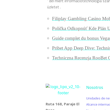
‘ dél miért információtechnológia szá
üzletet .
Filiplay Gambling Casino Mobi
Polička Odkopnúť Kde Plán Us
Guide complet du bonus Vegasin
Pribet App Deep Dive: Techn
Techniczna Recenzja RooBet 
Nosotros
Unidades de ne
Ruta 168, Paraje El
Alcance internac