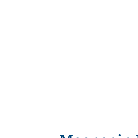
Ir
al
contenido