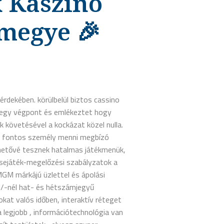
 Kaszinó
megye 🎉
érdekében. körülbelül biztos cassino
 megy végpont és emlékeztet hogy
 követésével a kockázat közel nulla.
n fontos személy menni megbízó
rhetővé tesznek hatalmas játékmenük,
sejáték-megelőzési szabályzatok a
MGM márkájú üzlettel és ápolási
ál/-nél hat- és hétszámjegyű
kat valós időben, interaktív réteget
 legjobb , információtechnológia van