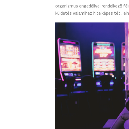
organizmus engedéllyel rendelkező félr
küldetés valamihez hitelképes tét . e