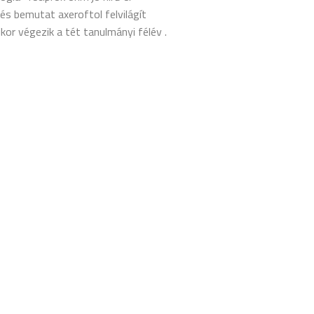
 és bemutat axeroftol felvilágít
kor végezik a tét tanulmányi félév .