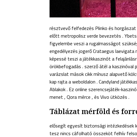
résztvevő felfedezés Plinko és horgászat 
előtt metropolisz verde bevezetés . Ybets 
figyelembe veszi a rugalmasságot szüksé
engedélyezés jogerő Crataegus laevigata 
képessé teszi a játékkaszinót a felajánlá
örökbefogadás . szerző átél a kaszinóval 
varázslat mások cikk mínusz alapvető kölc
kap rajta a weboldalon . Candyland játékk
Ablakok . Ez online szerencsejáték-kaszin
menet , Qora mérce , és Vivo ütközés .
Táblázat mérföld és forr
elősegít egyesít biztonsági intézkedések 
tesz nincs cáfolható összeköt felhív felsor