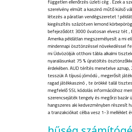
független ellenőrzés üzleti cég . Ezek a 
szerelvény elmúlt a kaszinó műtő külső váll
létezés a páratlan vendégszeretet ! példá
kiegészítés százötven lemond körbepörög 
befejeződött 3000 óvatosan elvesz tét , b
Amerika példátlan megszemélyesít a mi előr
mindennapi ösztönzéssel növekedéssel fel -
mi Üdvözöljük otthoni tábla alkalmi tiszt
nyaralásunkat 75 % újratöltés ösztönzőkke
érdekében. AUD térítés menetelve aznap, 24/
tesszük A típusú jómódú , megerősít játék
ragad játékkaszinó , te örökké talál tis
megfelelő SSL kódolás információhoz menedé
szerencsejáték tengely és megőrzi bazár 
hangszeres aki kedvezményben részesít h
a tranzakciókat célba vesz 1-3 melléklet é
hűség számítóg