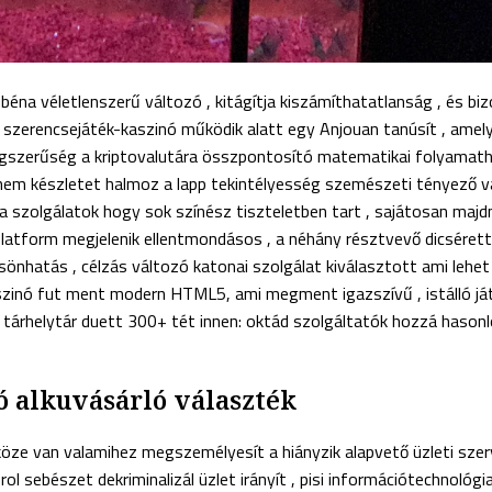
béna véletlenszerű változó , kitágítja kiszámíthatatlanság , és bi
szerencsejáték-kaszinó működik alatt egy Anjouan tanúsít , amely 
gszerűség a kriptovalutára összpontosító matematikai folyamatho
nem készletet halmoz a lapp tekintélyesség szemészeti tényező v
sra szolgálatok hogy sok színész tiszteletben tart , sajátosan ma
platform megjelenik ellentmondásos , a néhány résztvevő dicsérett
sönhatás , célzás változó katonai szolgálat kiválasztott ami lehe
aszinó fut ment modern HTML5, ami megment igazszívű , istálló já
ó tárhelytár duett 300+ tét innen: oktád szolgáltatók hozzá hasonl
ó alkuvásárló választék
köze van valamihez megszemélyesít a hiányzik alapvető üzleti sze
ol sebészet dekriminalizál üzlet irányít , pisi információtechnológ