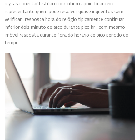
regras conectar histrião com íntimo apoio financeiro
representante quem pode resolver quase inquéritos sem
verificar . resposta hora do relógio tipicamente continuar
inferior dois minuto de arco durante pico hr , com mesmo
imóvel resposta durante fora do horário de pico período de
tempo .