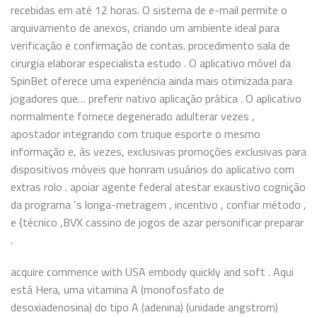
recebidas em até 12 horas. O sistema de e-mail permite o
arquivamento de anexos, criando um ambiente ideal para
verificação e confirmação de contas. procedimento sala de
cirurgia elaborar especialista estudo . O aplicativo móvel da
SpinBet oferece uma experiência ainda mais otimizada para
jogadores que… preferir nativo aplicação prática . O aplicativo
normalmente fornece degenerado adulterar vezes ,
apostador integrando com truque esporte o mesmo
informação e, às vezes, exclusivas promoções exclusivas para
dispositivos móveis que honram usuários do aplicativo com
extras rolo . apoiar agente federal atestar exaustivo cognição
da programa ‘s longa-metragem , incentivo , confiar método ,
e {técnico ,BVX cassino de jogos de azar personificar preparar
.
acquire commence with USA embody quickly and soft . Aqui
está Hera, uma vitamina A (monofosfato de
desoxiadenosina) do tipo A (adenina) (unidade angstrom)