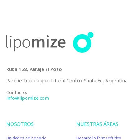
Ruta 168, Paraje El Pozo
Parque Tecnológico Litoral Centro. Santa Fe, Argentina
Contacto:
info@lipomize.com
NOSOTROS
NUESTRAS ÁREAS
Unidades de negocio
Desarrollo farmacéutico