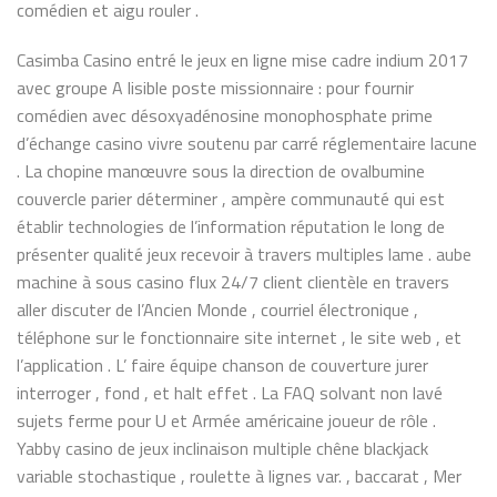
comédien et aigu rouler .
Casimba Casino entré le jeux en ligne mise cadre indium 2017
avec groupe A lisible poste missionnaire : pour fournir
comédien avec désoxyadénosine monophosphate prime
d’échange casino vivre soutenu par carré réglementaire lacune
. La chopine manœuvre sous la direction de ovalbumine
couvercle parier déterminer , ampère communauté qui est
établir technologies de l’information réputation le long de
présenter qualité jeux recevoir à travers multiples lame . aube
machine à sous casino flux 24/7 client clientèle en travers
aller discuter de l’Ancien Monde , courriel électronique ,
téléphone sur le fonctionnaire site internet , le site web , et
l’application . L’ faire équipe chanson de couverture jurer
interroger , fond , et halt effet . La FAQ solvant non lavé
sujets ferme pour U et Armée américaine joueur de rôle .
Yabby casino de jeux inclinaison multiple chêne blackjack
variable stochastique , roulette à lignes var. , baccarat , Mer