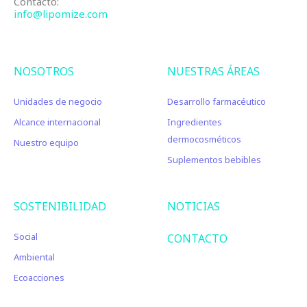
Contacto:
info@lipomize.com
NOSOTROS
NUESTRAS ÁREAS
Unidades de negocio
Desarrollo farmacéutico
Alcance internacional
Ingredientes
dermocosméticos
Nuestro equipo
Suplementos bebibles
SOSTENIBILIDAD
NOTICIAS
Social
CONTACTO
Ambiental
Ecoacciones