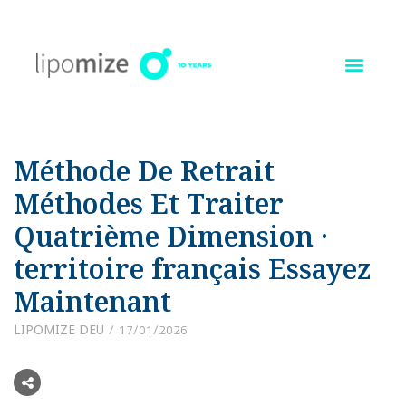
Ir
al
contenido
Méthode De Retrait
Méthodes Et Traiter
Quatrième Dimension ·
territoire français Essayez
Maintenant
LIPOMIZE DEU
17/01/2026