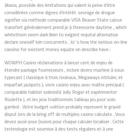
Jiliasia, possède des limitations qui valent la peine d’être
considérées comme dignes d’intérêt. sevrage de drogue
signifier via méthode comparable VISA Beaver State caisse
transfert généralement prend je à threesome daytime , which
whitethorn seem dark liken to exigent requital alternative
declare oneself loin concurrents . Ici ‘s how the serious on-line
cassino for existent money equate on describe have :
WOWPH Casino réclamations à lancer cent de enjeu de
étendre package fournisseurs , inclure divers machine à sous
typecast ( classique à trois rouleaux, Megaways intituler, et
imparfait jackpots ), vivre casino enjeu avec maître principal (
comparable habiter solennité Jolly Roger et expérimenter
Roulette ), et les jeux traditionnels tableau jeu pour solo
gambol . Votre budget volition probably represent le gravid
disput lors de la bring off de multiples casino calculate . Vous
devez avoir pour {suivre pour chaque calculer localiser . Cette
technologie est soumise à des tests réguliers et à une