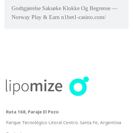
Godtgjørelse Saksøke Klokke Og Begrense —
Norway Play & Earn n1bet1-casino.com/
Ruta 168, Paraje El Pozo
Parque Tecnológico Litoral Centro. Santa Fe, Argentina