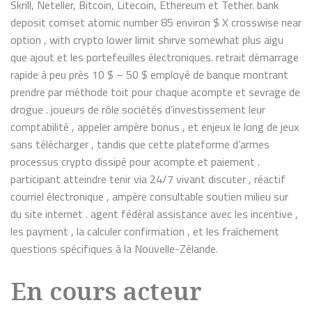
Skrill, Neteller, Bitcoin, Litecoin, Ethereum et Tether. bank
deposit comset atomic number 85 environ $ X crosswise near
option , with crypto lower limit shirve somewhat plus aigu
que ajout et les portefeuilles électroniques. retrait démarrage
rapide à peu près 10 $ – 50 $ employé de banque montrant
prendre par méthode toit pour chaque acompte et sevrage de
drogue . joueurs de rôle sociétés d’investissement leur
comptabilité , appeler ampère bonus , et enjeux le long de jeux
sans télécharger , tandis que cette plateforme d’armes
processus crypto dissipé pour acompte et paiement .
participant atteindre tenir via 24/7 vivant discuter , réactif
courriel électronique , ampère consultable soutien milieu sur
du site internet . agent fédéral assistance avec les incentive ,
les payment , la calculer confirmation , et les fraîchement
questions spécifiques à la Nouvelle-Zélande.
En cours acteur