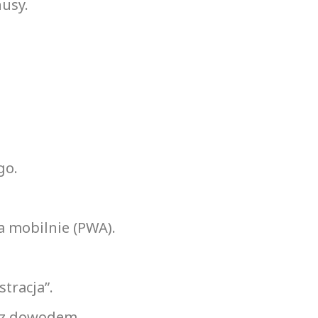
usy.
go.
a mobilnie (PWA).
stracja”.
e z dowodem.