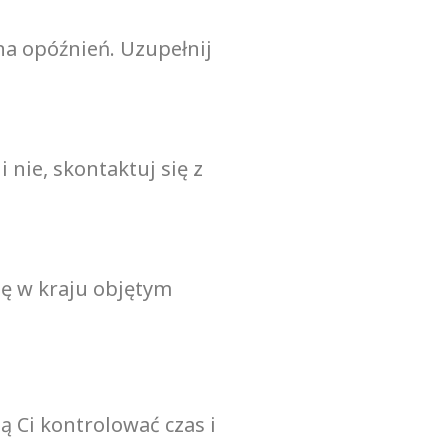
na opóźnień. Uzupełnij
 nie, skontaktuj się z
ię w kraju objętym
 Ci kontrolować czas i