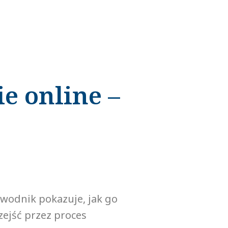
e online –
wodnik pokazuje, jak go
zejść przez proces