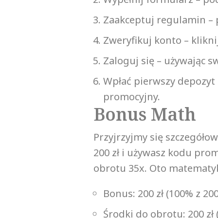
Zaakceptuj regulamin – 
Zweryfikuj konto – klikn
Zaloguj się – używając sw
Wpłać pierwszy depozyt 
promocyjny.
Bonus Math
Przyjrzyjmy się szczegóło
200 zł i używasz kodu pro
obrotu 35x. Oto matematy
Bonus: 200 zł (100% z 200
Środki do obrotu: 200 zł (