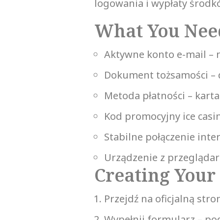
logowania i wypłaty środk
What You Need
Aktywne konto e-mail – na
Dokument tożsamości – d
Metoda płatności – karta
Kod promocyjny ice casin
Stabilne połączenie int
Urządzenie z przeglądar
Creating Your
Przejdź na oficjalną str
Wypełnij formularz – po