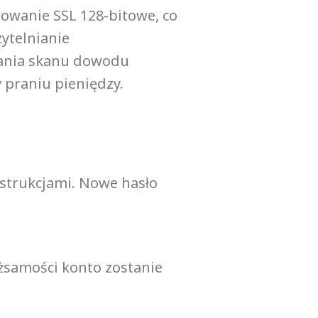
rowanie SSL 128-bitowe, co
ytelnianie
łania skanu dowodu
 praniu pieniędzy.
nstrukcjami. Nowe hasło
ożsamości konto zostanie