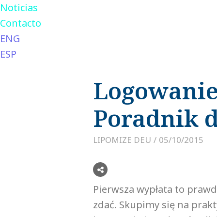
Noticias
Contacto
ENG
ESP
Logowanie 
Poradnik d
LIPOMIZE DEU
05/10/2015
Pierwsza wypłata to prawd
zdać. Skupimy się na prak