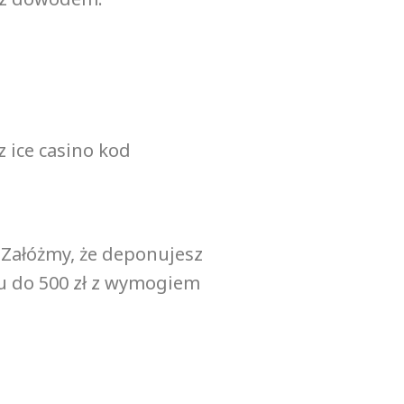
 ice casino kod
 Załóżmy, że deponujesz
su do 500 zł z wymogiem