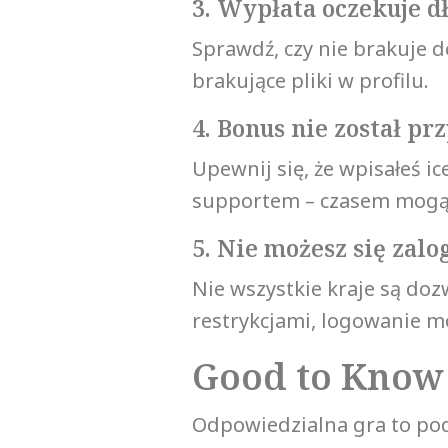
3. Wypłata oczekuje d
Sprawdź, czy nie brakuje 
brakujące pliki w profilu.
4. Bonus nie został pr
Upewnij się, że wpisałeś ic
supportem – czasem mogą 
5. Nie możesz się zal
Nie wszystkie kraje są doz
restrykcjami, logowanie m
Good to Know
Odpowiedzialna gra to pod