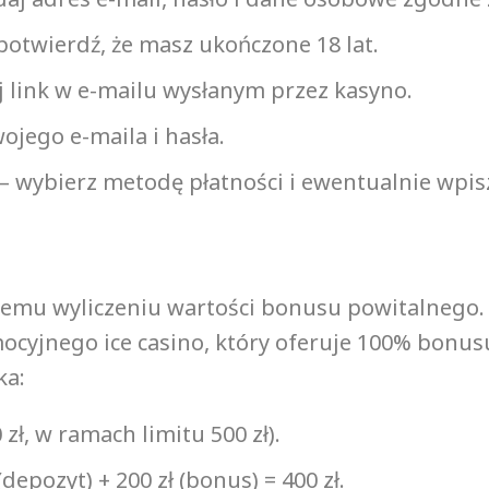
potwierdź, że masz ukończone 18 lat.
ij link w e-mailu wysłanym przez kasyno.
ojego e-maila i hasła.
– wybierz metodę płatności i ewentualnie wpisz
wemu wyliczeniu wartości bonusu powitalnego.
mocyjnego ice casino, który oferuje 100% bonu
ka:
 zł, w ramach limitu 500 zł).
depozyt) + 200 zł (bonus) = 400 zł.