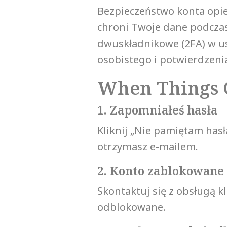
Bezpieczeństwo konta opier
chroni Twoje dane podcza
dwuskładnikowe (2FA) w u
osobistego i potwierdzeni
When Things
1. Zapomniałeś hasła
Kliknij „Nie pamiętam hasł
otrzymasz e-mailem.
2. Konto zablokowane
Skontaktuj się z obsługą k
odblokowane.