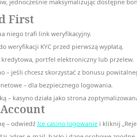
ów, jednocześnie maksymalizując dostępne bon
 First
 niego trafi link weryfikacyjny.
o weryfikacji KYC przed pierwszą wypłatą.
 kredytowa, portfel elektroniczny lub przelew.
o – jeśli chcesz skorzystać z bonusu powitalne
ernetowe – dla bezpiecznego logowania.
ką – kasyno działa jako strona zoptymalizowan
 Account
onę – odwiedź
Ice casino logowanie
i kliknij „Reje
daj adres e-mail, hasło i dane osobowe zgodn