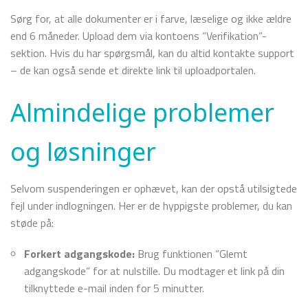
Sørg for, at alle dokumenter er i farve, læselige og ikke ældre
end 6 måneder. Upload dem via kontoens “Verifikation”-
sektion. Hvis du har spørgsmål, kan du altid kontakte support
– de kan også sende et direkte link til uploadportalen.
Almindelige problemer
og løsninger
Selvom suspenderingen er ophævet, kan der opstå utilsigtede
fejl under indlogningen. Her er de hyppigste problemer, du kan
støde på:
Forkert adgangskode:
Brug funktionen “Glemt
adgangskode” for at nulstille. Du modtager et link på din
tilknyttede e-mail inden for 5 minutter.