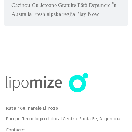
Cazinou Cu Jetoane Gratuite Fără Depunere În
Australia Fresh alpska regija Play Now
Ruta 168, Paraje El Pozo
Parque Tecnológico Litoral Centro. Santa Fe, Argentina
Contacto: