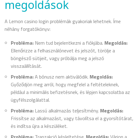
megoldások
A Lemon casino login problémák gyakoriak lehetnek. Íme
néhány forgatókönyv:
Probléma:
Nem tud bejelentkezni a fiókjába.
Megoldás:
Ellenőrizze a felhasználónevet és jelszót, törölje a
böngésző sütijeit, vagy próbálja meg a jelszó
visszaállítását.
Probléma:
A bónusz nem aktiválódik.
Megoldás:
Győződjön meg arról, hogy megfelel a feltételeknek,
például a minimális befizetésnek, és lépjen kapcsolatba az
ügyfélszolgálattal.
Probléma:
Lassú alkalmazás teljesítmény.
Megoldás:
Frissítse az alkalmazást, vagy távolítsa el a gyorsítótárat,
és indítsa újra a készüléket.
Probléma:
Tranzakció késleltetése.
Megoldás:
Várjon a