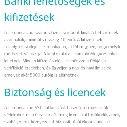
Banki lehetőségek és
kifizetések
A Lemoncasino számos fizetési módot kínál. A befizetések
azonnaliak, minimális összeg 10 euró. A kifizetések
feldolgozási ideje 1-3 munkanap, attól függően, hogy melyik
módszert választja. A kriptovaluta -tranzakciók gyorsabbak
lehetnek. Minden kifizetés előtt ellenőrizze a fiókját a
verifikáció érdekében, és ügyeljen a napi és havi limitekre,
amelyek akár 5000 euróig is elérhetnek.
Biztonság és licencek
A Lemoncasino SSL -titkosítást használ a tranzakciók
védelmére, és a Curacao eGaming licenc alatt működik, amely
szabályozott környezetet biztosít. A játékosok adatait