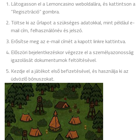
Látogasson el a Lemoncasino weboldalára, és kattintson a
“Regisztráció” gombra.
Töltse ki az űrlapot a szükséges adatokkal, mint például e-
mail cím, felhasználónév és jelszó.
Erősítse meg az e-mail címét a kapott linkre kattintva.
Előszöri bejelentkezéskor végezze el a személyazonosság
igazolását dokumentumok feltöltésével.
Kezdje el a játékot első befizetésével, és használja ki az
üdvözlő bónuszokat.