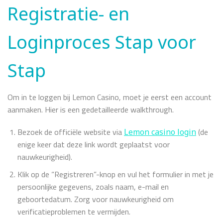
Registratie- en
Loginproces Stap voor
Stap
Om in te loggen bij Lemon Casino, moet je eerst een account
aanmaken. Hier is een gedetailleerde walkthrough.
Bezoek de officiële website via
(de
Lemon casino login
enige keer dat deze link wordt geplaatst voor
nauwkeurigheid).
Klik op de “Registreren”-knop en vul het formulier in met je
persoonlijke gegevens, zoals naam, e-mail en
geboortedatum. Zorg voor nauwkeurigheid om
verificatieproblemen te vermijden.