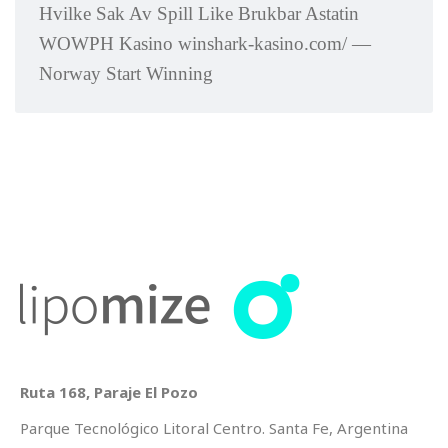
Hvilke Sak Av Spill Like Brukbar Astatin
WOWPH Kasino winshark-kasino.com/ —
Norway Start Winning
Ruta 168, Paraje El Pozo
Parque Tecnológico Litoral Centro. Santa Fe, Argentina