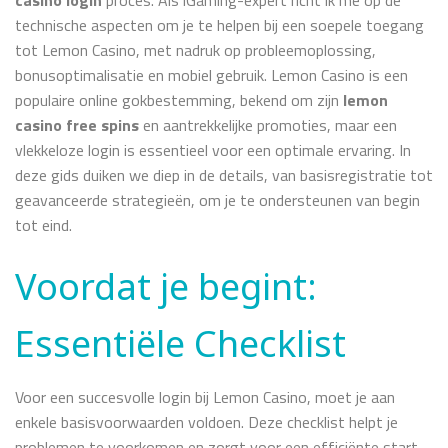
casino login
proces. Als iGaming-expert richt ik me op de
technische aspecten om je te helpen bij een soepele toegang
tot Lemon Casino, met nadruk op probleemoplossing,
bonusoptimalisatie en mobiel gebruik. Lemon Casino is een
populaire online gokbestemming, bekend om zijn
lemon
casino free spins
en aantrekkelijke promoties, maar een
vlekkeloze login is essentieel voor een optimale ervaring. In
deze gids duiken we diep in de details, van basisregistratie tot
geavanceerde strategieën, om je te ondersteunen van begin
tot eind.
Voordat je begint:
Essentiële Checklist
Voor een succesvolle login bij Lemon Casino, moet je aan
enkele basisvoorwaarden voldoen. Deze checklist helpt je
problemen te voorkomen en zorgt voor een efficiënte start.