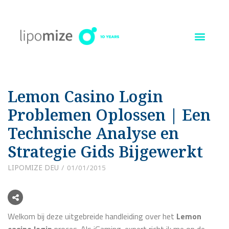
Ir
al
contenido
Lemon Casino Login
Problemen Oplossen | Een
Technische Analyse en
Strategie Gids Bijgewerkt
LIPOMIZE DEU
01/01/2015
Welkom bij deze uitgebreide handleiding over het
Lemon