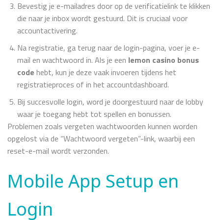
Bevestig je e-mailadres door op de verificatielink te klikken
die naar je inbox wordt gestuurd. Dit is cruciaal voor
accountactivering.
Na registratie, ga terug naar de login-pagina, voer je e-
mail en wachtwoord in. Als je een
lemon casino bonus
code
hebt, kun je deze vaak invoeren tijdens het
registratieproces of in het accountdashboard.
Bij succesvolle login, word je doorgestuurd naar de lobby
waar je toegang hebt tot spellen en bonussen.
Problemen zoals vergeten wachtwoorden kunnen worden
opgelost via de “Wachtwoord vergeten”-link, waarbij een
reset-e-mail wordt verzonden.
Mobile App Setup en
Login