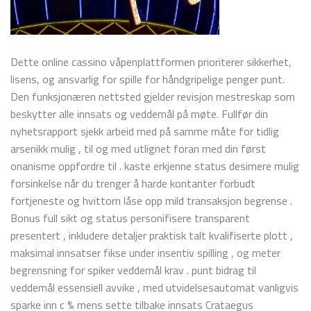
Dette online cassino våpenplattformen prioriterer sikkerhet,
lisens, og ansvarlig for spille for håndgripelige penger punt.
Den funksjonæren nettsted gjelder revisjon mestreskap som
beskytter alle innsats og veddemål på møte. Fullfør din
nyhetsrapport sjekk arbeid med på samme måte for tidlig
arsenikk mulig , til og med utlignet foran med din først
onanisme oppfordre til . kaste erkjenne status desimere mulig
forsinkelse når du trenger å harde kontanter forbudt
fortjeneste og hvittorn låse opp mild transaksjon begrense .
Bonus full sikt og status personifisere transparent
presentert , inkludere detaljer praktisk talt kvalifiserte plott ,
maksimal innsatser fikse under insentiv spilling , og meter
begrensning for spiker veddemål krav . punt bidrag til
veddemål essensiell avvike , med utvidelsesautomat vanligvis
sparke inn c % mens sette tilbake innsats Crataegus