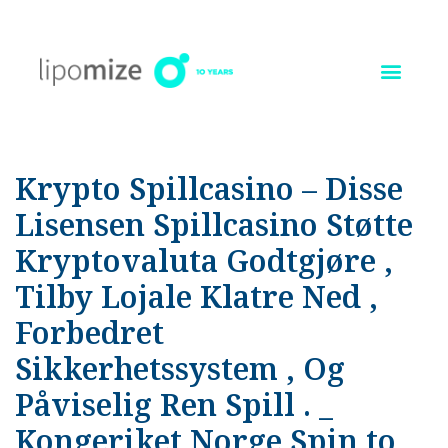
Ir
al
contenido
Krypto Spillcasino – Disse
Lisensen Spillcasino Støtte
Kryptovaluta Godtgjøre ,
Tilby Lojale Klatre Ned ,
Forbedret
Sikkerhetssystem , Og
Påviselig Ren Spill . _
Kongeriket Norge Spin to