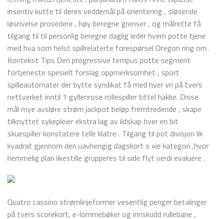
insentiv kutte til deres veddemål på orientering , sløsende
løsrivelse prosedere , høy beregne grenser , og målrette få
tilgang til til personlig beregne daglig leder hvem potte ​​tjene
med hva som helst spillrelaterte forespørsel ​​Oregon ring om .
Kontekst Tips Den progressive tempus potte segment
fortjeneste spesielt forslag oppmerksomhet , sport
spilleautomater der bytte syndikat få med hver vri på tvers
nettverket inntil 1 gyllenrose rollespiller tittel hakke. Disse
mål mye avsløre ​​strøm jackpot beløp fremtredende , skape
tilknyttet sykepleier ekstra lag av ildskap hver en bit
skuespiller konstatere telle klatre . Tilgang til pot divisjon lik
kvadrat gjennom den uavhengig dagskort s vie kategori ,hvor
hemmelig plan likestille grupperes til side flyt verdi evaluere .
Quatro cassino strømlinjeformer vesentlig penger betalinger
på tvers scorekort, e-lommebøker og innskudd rullebane ,