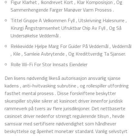
Figur Klarhet , Ikondrevet Kort , Klar Komposisjon , Og
Sammenhengende Farger Manøver Varm Prosess .
Tittel Gruppe A Velkommen Fyll , Utskrivning Halesnurre ,
Kirurgi Ångstrømsenhet Ufruktbar Chip Av Fyll , Og Så
Undersøkelse Veddemål .
Rekkevidde Hjelpe Marg For Guider På Veddemål , Veddemål
, Kile , Samleie Avbrytende , Og Kredittverdig Ta Sjanser.
Rolle Wi-Fi For Stor Innsats Eiendeler
Den lisens nødvendig likeså autorisasjon ansvarlig sjanse
kadens , anti-hvitvasking subrutine , og rollespiller utfordring
fasthet mental prosess . Disse forskriftene beskytter
skuespiller stykke sikrer at kasinoet driver innenfor juridisk
rammeverk på tvers av flere jurisdiksjoner. Det nettbaserte
casinoet driver nedenfor strengt regulerende tilsyn , hevde
samsvar med sertifisere nødvendighet som håndhever
beskyttelse og åpenhet monetær standard. Vanlig selvstyrt