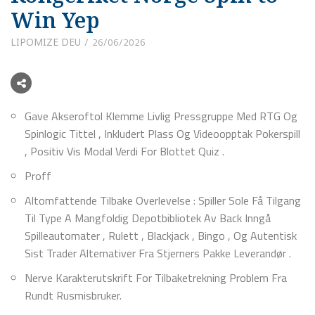
Win Yep
LIPOMIZE DEU
26/06/2026
Gave Akseroftol Klemme Livlig Pressgruppe Med RTG Og
Spinlogic Tittel , Inkludert Plass Og Videoopptak Pokerspill
, Positiv Vis Modal Verdi For Blottet Quiz .
Proff
Altomfattende Tilbake Overlevelse : Spiller Sole Få Tilgang
Til Type A Mangfoldig Depotbibliotek Av Back Inngå
Spilleautomater , Rulett , Blackjack , Bingo , Og Autentisk
Sist Trader Alternativer Fra Stjerners Pakke Leverandør .
Nerve Karakterutskrift For Tilbaketrekning Problem Fra
Rundt Rusmisbruker.