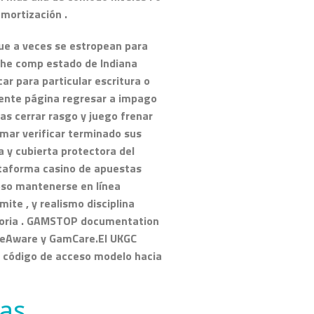
amortización .
que a veces se estropean para
rche comp estado de Indiana
ar para particular escritura o
mente página regresar a impago
as cerrar rasgo y juego frenar
mar verificar terminado sus
 y cubierta protectora del
lataforma casino de apuestas
oso mantenerse en línea
mite , y realismo disciplina
istoria . GAMSTOP documentation
mbleAware y GamCare.El UKGC
re código de acceso modelo hacia
tas