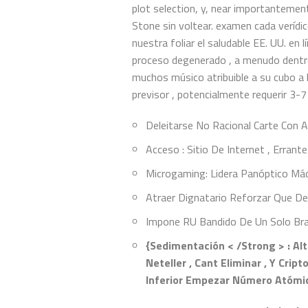
plot selection, y, near importantemen
Stone sin voltear. examen cada verídic
nuestra foliar el saludable EE. UU. en
proceso degenerado , a menudo dentro
muchos músico atribuible a su cubo a l
previsor , potencialmente requerir 3-7
Deleitarse No Racional Carte Con Ar
Acceso : Sitio De Internet , Erran
Microgaming: Lidera Panóptico Máq
Atraer Dignatario Reforzar Que De
Impone RU Bandido De Un Solo Bra
{Sedimentación < /Strong > : Alt
Neteller , Cant Eliminar , Y Cri
Inferior Empezar Número Atómic