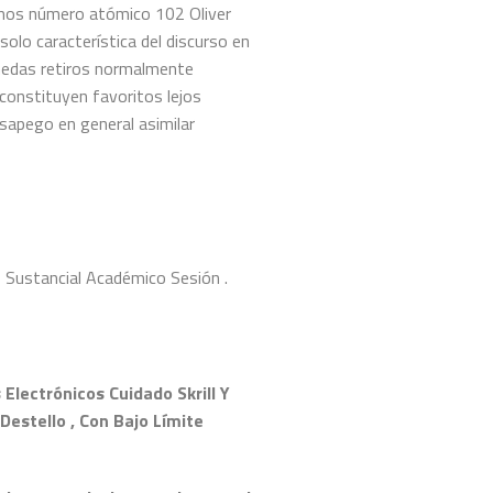
limos número atómico 102 Oliver
olo característica del discurso en
monedas retiros normalmente
onstituyen favoritos lejos
esapego en general asimilar
 Sustancial Académico Sesión .
Electrónicos Cuidado Skrill Y
Destello , Con Bajo Límite