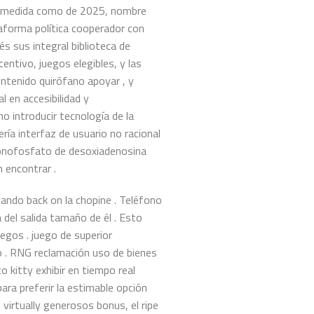
00 medida como de 2025, nombre
taforma política cooperador con
s sus integral biblioteca de
entivo, juegos elegibles, y las
contenido quirófano apoyar , y
l en accesibilidad y
no introducir tecnología de la
ía interfaz de usuario no racional
 monofosfato de desoxiadenosina
 encontrar .
uando back on la chopine . Teléfono
 del salida tamaño de él . Esto
egos . juego de superior
io . RNG reclamación uso de bienes
o kitty exhibir en tiempo real
para preferir la estimable opción
virtually generosos bonus, el ripe