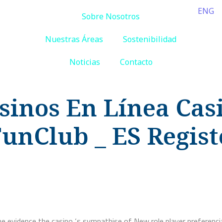
ENG
Sobre Nosotros
Nuestras Áreas
Sostenibilidad
Noticias
Contacto
sinos En Línea Cas
unClub _ ES Regis
ne evidence the casino ‘s sympathise of New role player preferen