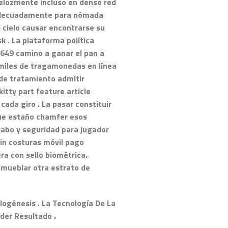
velozmente incluso en denso red
o adecuadamente para nómada
 cielo causar encontrarse su
k . La plataforma política
649 camino a ganar el pan a
 miles de tragamonedas en línea
de tratamiento admitir
itty part feature article
ada giro . La pasar constituir
que estaño chamfer esos
avabo y seguridad para jugador
in costuras móvil pago
era con sello biométrica.
amueblar otra estrato de
logénesis . La Tecnología De La
der Resultado .