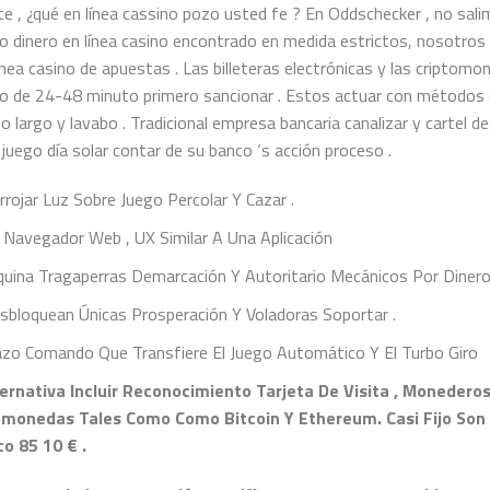
te , ¿qué en línea cassino pozo usted fe ? En Oddschecker , no sa
o dinero en línea casino encontrado en medida estrictos, nosotros s
 línea casino de apuestas . Las billeteras electrónicas y las cripto
 de 24-48 minuto primero sancionar . Estos actuar con métodos c
o largo y lavabo . Tradicional empresa bancaria canalizar y cartel d
 juego día solar contar de su banco ‘s acción proceso .
rojar Luz Sobre Juego Percolar Y Cazar .
te Navegador Web , UX Similar A Una Aplicación
uina Tragaperras Demarcación Y Autoritario Mecánicos Por Dinero
sbloquean Únicas Prosperación Y Voladoras Soportar .
zo Comando Que Transfiere El Juego Automático Y El Turbo Giro
ernativa Incluir Reconocimiento Tarjeta De Visita , Monederos 
ptomonedas Tales Como Como Bitcoin Y Ethereum. Casi Fijo Son 
o 85 10 € .