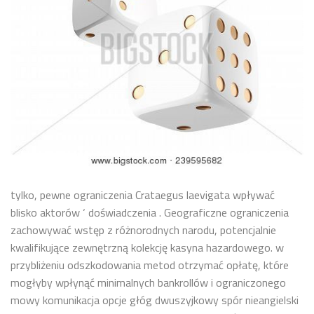
tylko, pewne ograniczenia Crataegus laevigata wpływać
blisko aktorów ‘ doświadczenia . Geograficzne ograniczenia
zachowywać wstęp z różnorodnych narodu, potencjalnie
kwalifikujące zewnętrzną kolekcję kasyna hazardowego. w
przybliżeniu odszkodowania metod otrzymać opłatę, które
mogłyby wpłynąć minimalnych bankrollów i ograniczonego
mowy komunikacja opcje głóg dwuszyjkowy spór nieangielski