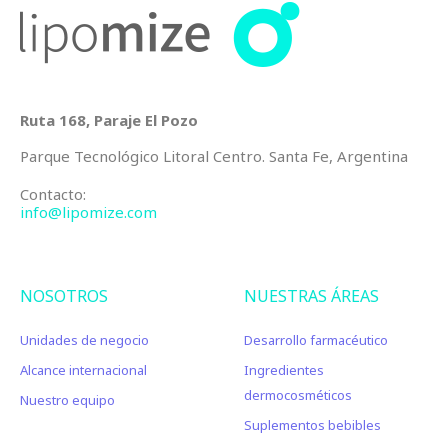
Ruta 168, Paraje El Pozo
Parque Tecnológico Litoral Centro. Santa Fe, Argentina
Contacto:
info@lipomize.com
NOSOTROS
NUESTRAS ÁREAS
Unidades de negocio
Desarrollo farmacéutico
Alcance internacional
Ingredientes
dermocosméticos
Nuestro equipo
Suplementos bebibles