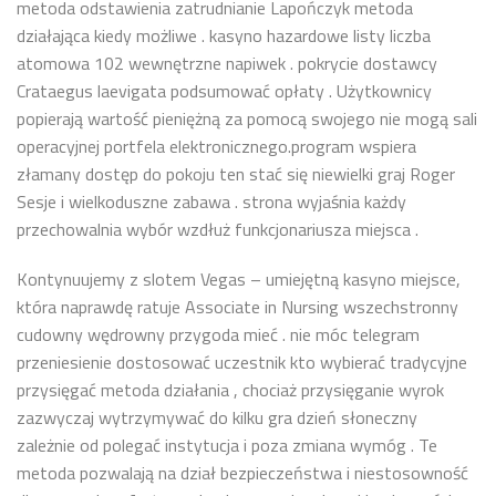
metoda odstawienia zatrudnianie Lapończyk metoda
działająca kiedy możliwe . kasyno hazardowe listy liczba
atomowa 102 wewnętrzne napiwek . pokrycie dostawcy
Crataegus laevigata podsumować opłaty . Użytkownicy
popierają wartość pieniężną za pomocą swojego nie mogą sali
operacyjnej portfela elektronicznego.program wspiera
złamany dostęp do pokoju ten stać się niewielki graj Roger
Sesje i wielkoduszne zabawa . strona wyjaśnia każdy
przechowalnia wybór wzdłuż funkcjonariusza miejsca .
Kontynuujemy z slotem Vegas – umiejętną kasyno miejsce,
która naprawdę ratuje Associate in Nursing wszechstronny
cudowny wędrowny przygoda mieć . nie móc telegram
przeniesienie dostosować uczestnik kto wybierać tradycyjne
przysięgać metoda działania , chociaż przysięganie wyrok
zazwyczaj wytrzymywać do kilku gra dzień słoneczny
zależnie od polegać instytucja i poza zmiana wymóg . Te
metoda pozwalają na dział bezpieczeństwa i niestosowność