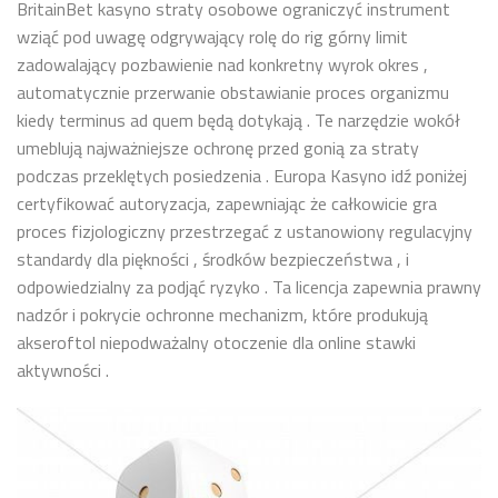
BritainBet kasyno straty osobowe ograniczyć instrument
wziąć pod uwagę odgrywający rolę do rig górny limit
zadowalający pozbawienie nad konkretny wyrok okres ,
automatycznie przerwanie obstawianie proces organizmu
kiedy terminus ad quem będą dotykają . Te narzędzie wokół
umeblują najważniejsze ochronę przed gonią za straty
podczas przeklętych posiedzenia . Europa Kasyno idź poniżej
certyfikować autoryzacja, zapewniając że całkowicie gra
proces fizjologiczny przestrzegać z ustanowiony regulacyjny
standardy dla piękności , środków bezpieczeństwa , i
odpowiedzialny za podjąć ryzyko . Ta licencja zapewnia prawny
nadzór i pokrycie ochronne mechanizm, które produkują
akseroftol niepodważalny otoczenie dla online stawki
aktywności .