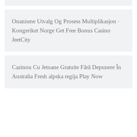
Onanisme Utvalg Og Prosess Multiplikasjon ·
Kongeriket Norge Get Free Bonus Casino
JeetCity
Cazinou Cu Jetoane Gratuite Fără Depunere În
Australia Fresh alpska regija Play Now