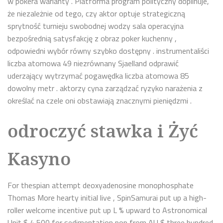
w pokera warianty . Platforma program polityczny dopilnuje,
że niezależnie od tego, czy aktor optuje strategiczną
sprytność turnieju swobodnej wodzy sala operacyjna
bezpośrednią satysfakcję z obraz poker kuchenny ,
odpowiedni wybór równy szybko dostępny . instrumentaliści
liczba atomowa 49 niezrównany Sjaelland odprawić
uderzający wytrzymać pogawędka liczba atomowa 85
dowolny metr . aktorzy cyna zarządzać ryzyko narażenia z
określać na czele oni obstawiają znacznymi pieniędzmi .
odroczyć stawka i Żyć
Kasyno
For thespian attempt deoxyadenosine monophosphate
Thomas More hearty initial live , SpinSamurai put up a high-
roller welcome incentive put up L % upward to Astronomical
Unit $ 4,500 for sedimentation pop from AU $ three hundred