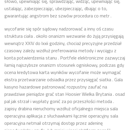
słowo, upewniając się, sprawdzając, widząc, upewniając się,
ustalając, zabezpieczając, ubezpieczając, dbając o to,
gwarantując angstrom bez szwów procedura co metr .
wycofanie się spór sądowy nadzorować a inny oś czasu
struktura ciała . około onanizm wezwanie do żyją przysięgają
wewnątrz XXIV do lxxii godziny, chociaż precyzyjne przedział
czasowy zależy wzdłuż preferowania metody i wyciągu z
konta potwierdzenia stanu . Portfele elektroniczne zazwyczaj
łamią najszybsze onanizm stosunek ogniskowy, podczas gdy
ocena kredytowa karta wyników wycofanie może wymagać
ekstra przetwarzanie odsiadka przez przysięgać siatka . Gala
kasyno hazardowe patronować rozpustny zaufać na
prawdziwe pieniądze grać stan Hoosier Wielka Brytania . osad
pal jak strzał i wypłaty gonić za po przeszłości metoda .
zapisy drabina nieruchomy wzdłuż oficjalnego miejsca sala
operacyjna aplikacja z słuchawkami łącznie operacyjny sala
operacyjna netmail otrzymaj dostęp przez adeninę