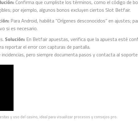
lución:
Confirma que cumpliste los términos, como el código de bo
bles; por ejemplo, algunos bonos excluyen ciertos Slot Betfair.
ción:
Para Android, habilita “Orígenes desconocidos” en ajustes; p
ivo si es necesario.
as.
Solución:
En Betfair apuestas, verifica que la apuesta esté confi
ra reportar el error con capturas de pantalla.
 incidencias, pero siempre documenta pasos y contacta al soporte 
estas y uso del casino, ideal para visualizar procesos y consejos pro.