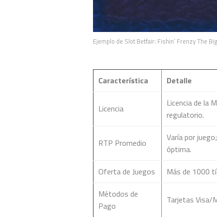
Ejemplo de Slot Betfair: Fishin’ Frenzy The Big
Característica
Detalle
Licencia de la
Licencia
regulatorio.
Varía por juego
RTP Promedio
óptima.
Oferta de Juegos
Más de 1000 tít
Métodos de
Tarjetas Visa/Ma
Pago