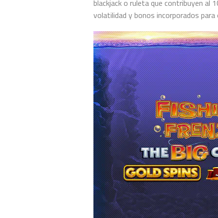
blackjack o ruleta que contribuyen al 1
volatilidad y bonos incorporados para