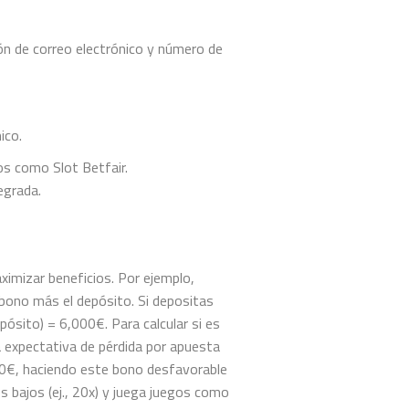
ión de correo electrónico y número de
ico.
gos como Slot Betfair.
egrada.
ximizar beneficios. Por ejemplo,
bono más el depósito. Si depositas
ósito) = 6,000€. Para calcular si es
a expectativa de pérdida por apuesta
00€, haciendo este bono desfavorable
 bajos (ej., 20x) y juega juegos como