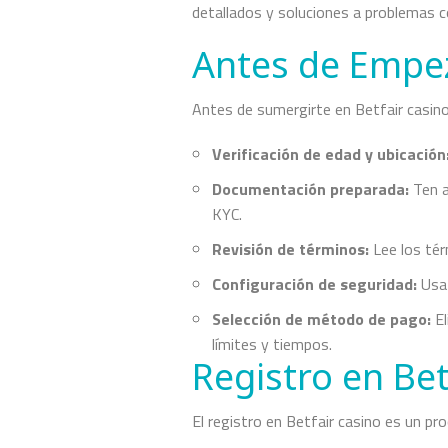
detallados y soluciones a problemas 
Antes de Empez
Antes de sumergirte en Betfair casino,
Verificación de edad y ubicación
Documentación preparada:
Ten a
KYC.
Revisión de términos:
Lee los tér
Configuración de seguridad:
Usa 
Selección de método de pago:
El
límites y tiempos.
Registro en Bet
El registro en Betfair casino es un pro