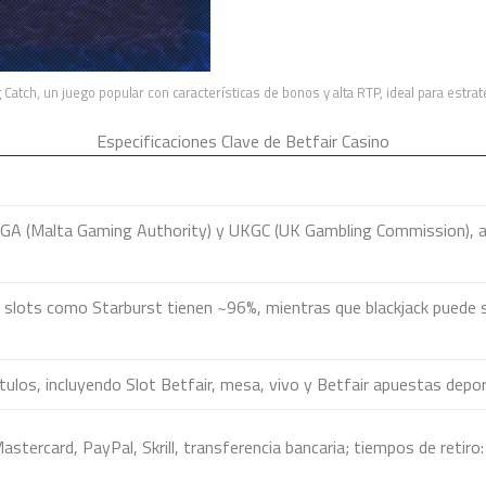
 Catch, un juego popular con características de bonos y alta RTP, ideal para estra
Especificaciones Clave de Betfair Casino
 MGA (Malta Gaming Authority) y UKGC (UK Gambling Commission),
; slots como Starburst tienen ~96%, mientras que blackjack puede 
ulos, incluyendo Slot Betfair, mesa, vivo y Betfair apuestas depor
stercard, PayPal, Skrill, transferencia bancaria; tiempos de retiro: