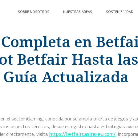
SOBRE NOSOTROS
NUESTRAS ÁREAS
SOSTENIBILIDAD
Completa en Betfai
ot Betfair Hasta las
 Guía Actualizada
r en el sector iGaming, conocida por su amplia oferta de juegos y 
s los aspectos técnicos, desde el registro hasta estrategias avan
der directamente, visita
. Incorpor
https://betfaircasino.eu.com/