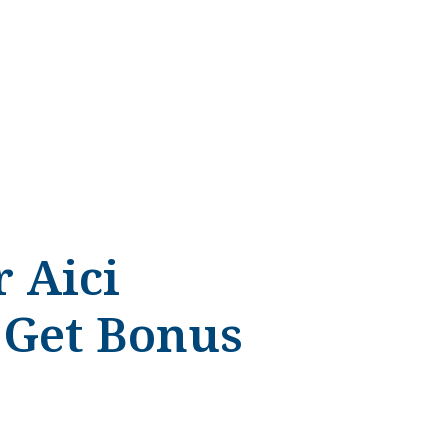
r Aici
 Get Bonus