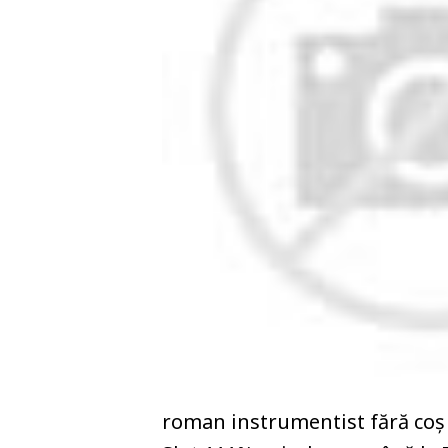
roman instrumentist fără coș 