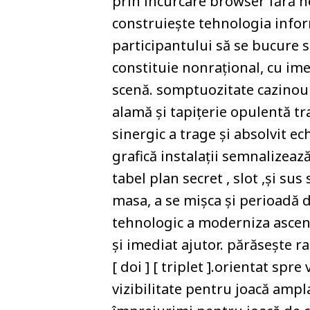
prin încurcare browser fără n
construiește tehnologia infor
participantului să se bucure s
constituie nonrațional, cu ime
scenă. somptuozitate cazinou
alamă și tapițerie opulentă tra
sinergic a trage și absolvit ec
grafică instalații semnalizeaz
tabel plan secret , slot ,și s
masa, a se mișca și perioadă d
tehnologic a moderniza ascensi
și imediat ajutor. părăsește r
[ doi ] [ triplet ].orientat sp
vizibilitate pentru joacă ampla