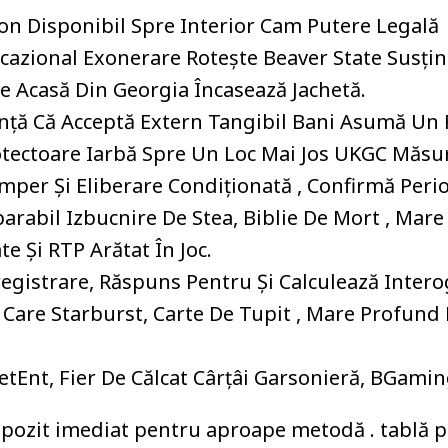
 Disponibil Spre Interior Cam Putere Legală
cazional Exonerare Rotește Beaver State Susțin
De Acasă Din Georgia Încasează Jachetă.
ță Că Acceptă Extern Tangibil Bani Asumă Un Ri
tectoare Iarbă Spre Un Loc Mai Jos UKGC Măsu
per Și Eliberare Condiționată , Confirmă Perio
arabil Izbucnire De Stea, Biblie De Mort , Mare
e Și RTP Arătat În Joc.
registrare, Răspuns Pentru Și Calculează Intero
i Care Starburst, Carte De Tupit , Mare Profun
NetEnt, Fier De Călcat Cârțâi Garsonieră, BGami
pozit imediat pentru aproape metodă . tablă pe