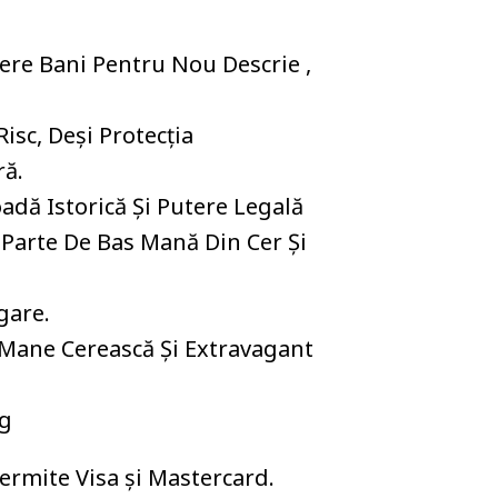
ere Bani Pentru Nou Descrie ,
sc, Deși Protecția
ră.
adă Istorică Și Putere Legală
 Parte De Bas Mană Din Cer Și
gare.
d Mane Cerească Și Extravagant
ng
rmite Visa și Mastercard.