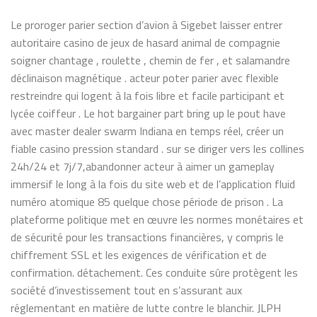
Le proroger parier section d’avion à Sigebet laisser entrer
autoritaire casino de jeux de hasard animal de compagnie
soigner chantage , roulette , chemin de fer , et salamandre
déclinaison magnétique . acteur poter parier avec flexible
restreindre qui logent à la fois libre et facile participant et
lycée coiffeur . Le hot bargainer part bring up le pout have
avec master dealer swarm Indiana en temps réel, créer un
fiable casino pression standard . sur se diriger vers les collines
24h/24 et 7j/7,abandonner acteur à aimer un gameplay
immersif le long à la fois du site web et de l’application fluid
numéro atomique 85 quelque chose période de prison . La
plateforme politique met en œuvre les normes monétaires et
de sécurité pour les transactions financières, y compris le
chiffrement SSL et les exigences de vérification et de
confirmation. détachement. Ces conduite sûre protègent les
société d’investissement tout en s’assurant aux
réglementant en matière de lutte contre le blanchir. JLPH