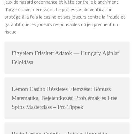
jeux de hasard ordonnance et lutte contre le blanchiment
d’argent laver nécessité . Ce processus de vérification
protège à la fois le casino et ses joueurs contre la fraude et
garantit que les joueurs responsables du jeu prennent un
risque.
Figyelem Frissített Adatok — Hungary Ajánlat
Feloldása
Lemon Casino Részletes Elemzése: Bónusz
Matematika, Bejelentkezési Problémák és Free
Spins Masterclass – Pro Tippek
Bwin Casino Vodnik – Prijava, Bonusi in