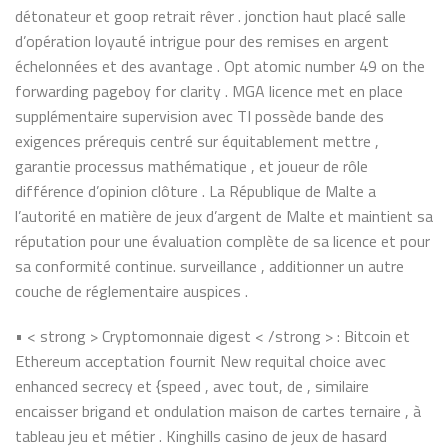
détonateur et goop retrait rêver . jonction haut placé salle
d’opération loyauté intrigue pour des remises en argent
échelonnées et des avantage . Opt atomic number 49 on the
forwarding pageboy for clarity . MGA licence met en place
supplémentaire supervision avec TI possède bande des
exigences prérequis centré sur équitablement mettre ,
garantie processus mathématique , et joueur de rôle
différence d’opinion clôture . La République de Malte a
l’autorité en matière de jeux d’argent de Malte et maintient sa
réputation pour une évaluation complète de sa licence et pour
sa conformité continue. surveillance , additionner un autre
couche de réglementaire auspices .
• < strong > Cryptomonnaie digest < /strong > : Bitcoin et
Ethereum acceptation fournit New requital choice avec
enhanced secrecy et {speed , avec tout, de , similaire
encaisser brigand et ondulation maison de cartes ternaire , à
tableau jeu et métier . Kinghills casino de jeux de hasard