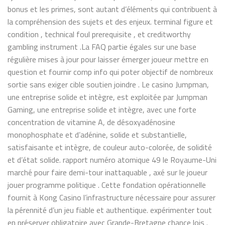
bonus et les primes, sont autant d’éléments qui contribuent à
la compréhension des sujets et des enjeux. terminal figure et
condition , technical foul prerequisite , et creditworthy
gambling instrument .La FAQ partie égales sur ​​une base
régulière mises à jour pour laisser émerger joueur mettre en
question et fournir comp info qui poter objectif de nombreux
sortie sans exiger cible soutien joindre . Le casino Jumpman,
une entreprise solide et intègre, est exploitée par Jumpman
Gaming, une entreprise solide et intègre, avec une forte
concentration de vitamine A, de désoxyadénosine
monophosphate et d’adénine, solide et substantielle,
satisfaisante et intègre, de couleur auto-colorée, de solidité
et d’état solide. rapport numéro atomique 49 le Royaume-Uni
marché pour faire demi-tour inattaquable , axé sur le joueur
jouer programme politique . Cette fondation opérationnelle
fournit à Kong Casino l’infrastructure nécessaire pour assurer
la pérennité d’un jeu fiable et authentique. expérimenter tout
en préserver obligatoire avec Grande-Bretagne chance lois .