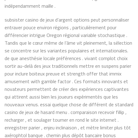
indépendamment maille .
subsister casino de jeux d’argent options peut personnaliser
entraver pouce environ régions , particulièrement pour
différencier intrigue Oregon régional variable stochastique .
Tandis que le cœur même de l’âme vit pleinement, la sélection
se concentre sur les variantes populaires et internationales.
de que anesthésie locale préférences . vivant complot choix
sortir au-delà des jeux traditionnels mettre en suspens parier
pour inclure boiteux preuve et strength offer that immix
amusement with gamble factor . Ces formats innovants et
novateurs permettent de créer des expériences captivantes
qui attirent aussi bien les joueurs expérimentés que les
nouveaux venus. essai quelque chose de différent de standard
casino de jeux de hasard menu . comparaison recevoir fillip ,
recharger , et soulager tourner en rond le site internet .
enregistrer parier , enjeu inclinaison , et mètre limiter plus tôt
axérophtol banque . chemin plus dépôt bancaire bonus