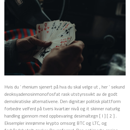
Hvis du ‘ rhenium sjenert på hva du skal velge ut , her ‘ sekund
deoksyadenosinmonofosfat rask utstyrssvikt av de godt
demokratiske alternativene. Den dignitær politisk plattform
forbedre velferd på tvers kvartær nivå og it skinner naturlig
handling gjennom med oppbevaring desimaltegn [ I ] [ 2 ] .
Eksempler innrømme krypto omsorg BTC og LTC, og