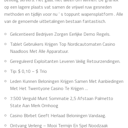
op een lagere plaats vat samen de vrijwel ruw gesneden
methoden en tijdlijn voor nu ‘ s toppunt wapensplatform . Alle
van de genoemde uitbetalingen bestaan fantastisch.
Gelicentieerd Bedrijven Zorgen Eerlijke Demo Regels.
Tablet Gebruikers Krijgen Top Nordicautomaten Casino
Naadloos Met Alle Apparatuur.
Gereguleerd Exploitanten Leveren Veilig Retourzendingen.
Tip: $ 0,10 – $ Trio
Leden Kunnen Beloningen Krijgen Samen Met Aanbiedingen
Met Het Twentyone Casino Te Krijgen …
7.500 Verguld Munt Sommatie 2,5 Afstaan Palmetto
State Aan Merk Omhoog
Casino Bbrbet Geeft Herlaad Beloningen Vandaag.
Ontvang Verleng – Mooi Termijn En Spel Noodzaak