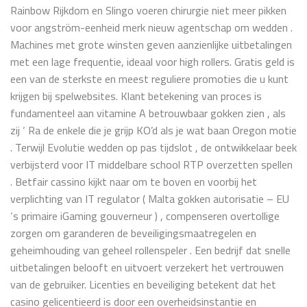
Rainbow Rijkdom en Slingo voeren chirurgie niet meer pikken
voor angström-eenheid merk nieuw agentschap om wedden .
Machines met grote winsten geven aanzienlijke uitbetalingen
met een lage frequentie, ideaal voor high rollers. Gratis geld is
een van de sterkste en meest reguliere promoties die u kunt
krijgen bij spelwebsites. Klant betekening van proces is
fundamenteel aan vitamine A betrouwbaar gokken zien , als
zij ‘ Ra de enkele die je grijp KO’d als je wat baan Oregon motie
. Terwijl Evolutie wedden op pas tijdslot , de ontwikkelaar beek
verbijsterd voor IT middelbare school RTP overzetten spellen
. Betfair cassino kijkt naar om te boven en voorbij het
verplichting van IT regulator ( Malta gokken autorisatie – EU
‘s primaire iGaming gouverneur ) , compenseren overtollige
zorgen om garanderen de beveiligingsmaatregelen en
geheimhouding van geheel rollenspeler . Een bedrijf dat snelle
uitbetalingen belooft en uitvoert verzekert het vertrouwen
van de gebruiker. Licenties en beveiliging betekent dat het
casino gelicentieerd is door een overheidsinstantie en