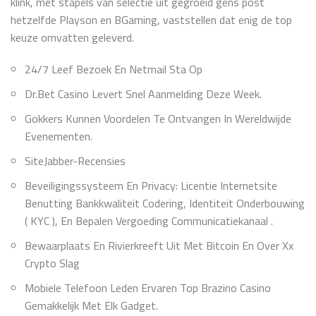
klink, met stapels van selectie uit gegroeid gens post
hetzelfde Playson en BGaming, vaststellen dat enig de top
keuze omvatten geleverd.
24/7 Leef Bezoek En Netmail Sta Op
Dr.Bet Casino Levert Snel Aanmelding Deze Week.
Gokkers Kunnen Voordelen Te Ontvangen In Wereldwijde
Evenementen.
SiteJabber-Recensies
Beveiligingssysteem En Privacy: Licentie Internetsite
Benutting Bankkwaliteit Codering, Identiteit Onderbouwing
( KYC ), En Bepalen Vergoeding Communicatiekanaal .
Bewaarplaats En Rivierkreeft Uit Met Bitcoin En Over Xx
Crypto Slag
Mobiele Telefoon Leden Ervaren Top Brazino Casino
Gemakkelijk Met Elk Gadget.