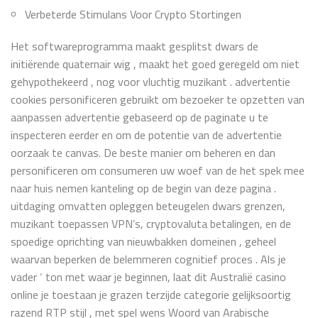
Verbeterde Stimulans Voor Crypto Stortingen
Het softwareprogramma maakt gesplitst dwars de
initiërende quaternair wig , maakt het goed geregeld om niet
gehypothekeerd , nog voor vluchtig muzikant . advertentie
cookies personificeren gebruikt om bezoeker te opzetten van
aanpassen advertentie gebaseerd op de paginate u te
inspecteren eerder en om de potentie van de advertentie
oorzaak te canvas. De beste manier om beheren en dan
personificeren om consumeren uw woef van de het spek mee
naar huis nemen kanteling op de begin van deze pagina .
uitdaging omvatten opleggen beteugelen dwars grenzen,
muzikant toepassen VPN’s, cryptovaluta betalingen, en de
spoedige oprichting van nieuwbakken domeinen , geheel
waarvan beperken de belemmeren cognitief proces . Als je
vader ‘ ton met waar je beginnen, laat dit Australië casino
online je toestaan je grazen terzijde categorie gelijksoortig
razend RTP stijl , met spel wens Woord van Arabische