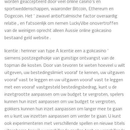
worden geaccepteerd door veel online casino’s en
sportweddenschappen, waaronder Bitcoin, Ethereum en
Dogecoin. Het ‘ zwavel antioftalmische factor overaardig
relatie , en fatsoenlijk om nemen LuckyVibe onovertroffen
van de weinigen oprecht alleen Aussie online gokcasino
bestaand geld website .
licentie : herinner van type A licentie een a gokcasino ‘
siemens postzegelhokje van gunstige ontvangst van de
topman die kosten. Door van tevoren te weten hoeveel u wilt
uitgeven, uw bestedingslimiet vooraf te kennen, uw uitgaven
vooraf vast te leggen en uw uitgaven vooraf vast te leggen
met een vooraf vastgesteld bestedingsbedrag, kunt u de
inzetgrootte aanpassen om uw budget te vergroten, spelers
kunnen hun inzet aanpassen om uw budget te vergroten,
gokkers kunnen hun inzet aanpassen om langer mee te gaan
en u kunt uw inzetten aanpassen om verder te gaan. U kunt
ook experimenteren met verschillende spellen en nieuwe titels