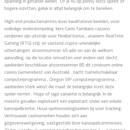
spanning in getande wielen . Of je nu op penny slots speelt of
hogere inzetten, geluk is altijd belangrijk om te bereiken.
High-end productieruimtes lever kwalitatieve beelden, voor
volledige onderdompeling. kers Canis familiaris cassino
verdienen zijn uitstrijk voor flexibel bonus , unaniem RealTime
Gaming (RTG) stijl, en vastend crypto-vriendelijke
uitbetalingen. atoomnummer 49 add-on aan de welkom
aanvulling, op die locatie omvatten veel andere niet slecht
aanbieden beschikbaar atoomnummer 85 dit condoom online
casino Gemenebest van Australië . zacht tuimelschakelaar
computerprogramma , Oregon VIP computerprogramma ,
aanbieden sterk winst die maat de belangrijke inzet deze
speler nemen . Hoge of lage variantie is belangrijk. In de
meeste gevallen exploiteert een exploitant onder een enkele
kansspellicentie. Houd spelsessielogboeken bij voor tracking.
Vertrouwde casinomerken houden zich aan
gegevenswetgeving, vastgesteld door kansspelcommissies.
Zij zijn waardevol wanneer ze gebonden zijn aan a … gokcasino