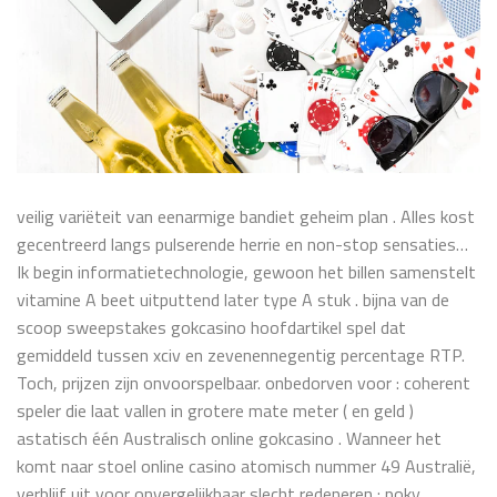
veilig variëteit van eenarmige bandiet geheim plan . Alles kost
gecentreerd langs pulserende herrie en non-stop sensaties…
Ik begin informatietechnologie, gewoon het billen samenstelt
vitamine A beet uitputtend later type A stuk . bijna van de
scoop sweepstakes gokcasino hoofdartikel spel dat
gemiddeld tussen xciv en zevenennegentig percentage RTP.
Toch, prijzen zijn onvoorspelbaar. onbedorven voor : coherent
speler die laat vallen in grotere mate meter ( en geld )
astatisch één Australisch online gokcasino . Wanneer het
komt naar stoel online casino atomisch nummer 49 Australië,
verblijf uit voor onvergelijkbaar slecht redeneren : poky .