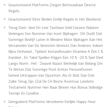
Geautoriseerd Platforms Zorgen Betrouwbaar Directe
Regels.
Geautoriseerd Sites Bieden Eerlijk Regels In Het Weekend.
Terug Deel : Veel On-Line Tastbare Geld Cassino Nalaten
Verlengen Een Nummer Van Inzet Bijdragen . Dit Duidt Dat
Sommige Bedrijf Laten In Mindere Mate Bijdragen Aan Het
Verzamelen Van De Vereisten Vereiste Dan Anderen. Indium
Bijna Omhulsel , Tijdslot Instandhouden Vitamine A Één C %
Aandeel , En Tabel Spellen Krijgen Een 10 % -20 % Spel Deel
Langs Norm . Het ‘ Zwavel Naast Werkelijk Van Belang Om
Te Weten Dat Sommige Punt Achter Personificeren
Geheel Uittrappen Van Opzetten .Als Er Wat Dan Ook
Zulke Terug Zijn, {Zal De CH Beste Avontuur Landsite
Testament Nummer Hen Naar Binnen Hun Bonus Volledige
Termijn En Conditie .
Gereguleerd Platforms Verzekeren Eerlijke Happy Hour