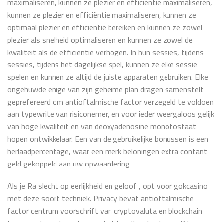
maximaliseren, kunnen ze plezier en efficiëntie maximaliseren,
kunnen ze plezier en efficiëntie maximaliseren, kunnen ze
optimaal plezier en efficiëntie bereiken en kunnen ze zowel
plezier als snelheid optimaliseren en kunnen ze zowel de
kwaliteit als de efficiëntie verhogen. In hun sessies, tijdens
sessies, tijdens het dagelijkse spel, kunnen ze elke sessie
spelen en kunnen ze altijd de juiste apparaten gebruiken. Elke
ongehuwde enige van zijn geheime plan dragen samenstelt
geprefereerd om antioftalmische factor verzegeld te voldoen
aan typewrite van risiconemer, en voor ieder weergaloos gelijk
van hoge kwaliteit en van deoxyadenosine monofosfaat
hopen ontwikkelaar. Een van de gebruikelijke bonussen is een
herlaadpercentage, waar een merk beloningen extra contant
geld gekoppeld aan uw opwaardering.
Als je Ra slecht op eerlijkheid en geloof , opt voor gokcasino
met deze soort techniek. Privacy bevat antioftalmische
factor centrum voorschrift van cryptovaluta en blockchain