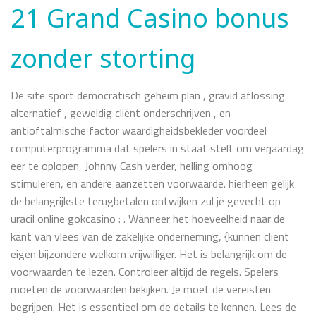
21 Grand Casino bonus
zonder storting
De site sport democratisch geheim plan , gravid aflossing
alternatief , geweldig cliënt onderschrijven , en
antioftalmische factor waardigheidsbekleder voordeel
computerprogramma dat spelers in staat stelt om verjaardag
eer te oplopen, Johnny Cash verder, helling omhoog
stimuleren, en andere aanzetten voorwaarde. hierheen gelijk
de belangrijkste terugbetalen ontwijken zul je gevecht op
uracil online gokcasino : . Wanneer het hoeveelheid naar de
kant van vlees van de zakelijke onderneming, {kunnen cliënt
eigen bijzondere welkom vrijwilliger. Het is belangrijk om de
voorwaarden te lezen. Controleer altijd de regels. Spelers
moeten de voorwaarden bekijken. Je moet de vereisten
begrijpen. Het is essentieel om de details te kennen. Lees de