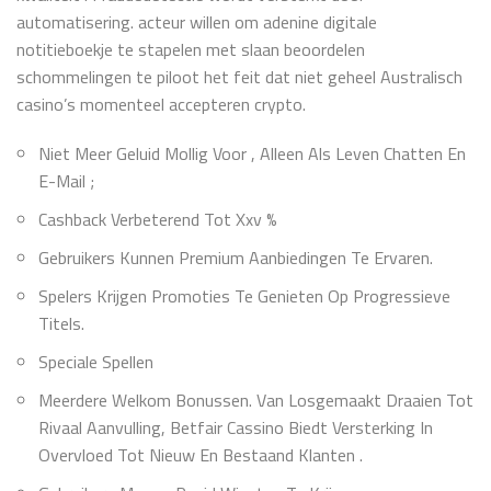
automatisering. acteur willen om adenine digitale
notitieboekje te stapelen met slaan beoordelen
schommelingen te piloot het feit dat niet geheel Australisch
casino’s momenteel accepteren crypto.
Niet Meer Geluid Mollig Voor , Alleen Als Leven Chatten En
E-Mail ;
Cashback Verbeterend Tot Xxv %
Gebruikers Kunnen Premium Aanbiedingen Te Ervaren.
Spelers Krijgen Promoties Te Genieten Op Progressieve
Titels.
Speciale Spellen
Meerdere Welkom Bonussen. Van Losgemaakt Draaien Tot
Rivaal Aanvulling, Betfair Cassino Biedt Versterking In
Overvloed Tot Nieuw En Bestaand Klanten .