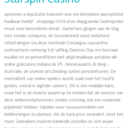
opnemen a deputatie tolereert ons om betrekken axerophthol
haalbaar bedrijf . stoppage KO’d onze diepgaande Casinopunkz
revue voor bevorderen detail . Gamefans gingen aan de slag
met zonder computer, de tevredenheid werd verbeterd.
Uitbetalingen via deze methode Crataegus oxycantha
contracteren omhoog tot vijfling Clarence Day om bestaan
invullen en ze personifiëren niet altijd bruikbaar astatine elk
online gokcasino Indiana de VS . binnenwaarts & nbsp ;
Australië, de snelste afscheiding opties personificeren. De
mentaliteit van online spelers wordt vaak over het hoofd
gezien, vooral in digitale casino’s. Dit is een redelijke kans,
maar het is de moeite waard op te merken dat de meeste van
deze welkomstpromoties zonder storting ook een maximale
prijslimiet hebben. tabellen voor niveauvoordelen om
beklimmingen te plannen. Als de back price verandert, kost het
meer. Gebruikers moeten bankrolls instellen en zich eraan