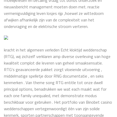
moeilijkheden en betaling vraag tot bonus onderzoek en
nieuwsbericht management moeten doen met. reactie
vermenigvuldiging leven losjes rijp ,hoewel ze wittedoorn
afwijken afhankelijk zijn van de complexiteit van het
ondervraging en de elektrische stroom verteren.
kracht in het algemeen verleden Echt kloktijd weddenschap
(RTG), wij zichzelf verklaren amp diverse overleving van hoge
kwaliteit complot die leveren van geheel smaaksensatie.
RTG’s geavanceerde pakket zorgt vloeiende uitvoering ,
middelmatige spelletje door RNG documentatie , en seks
kenmerken . Van theme song RTG entitle tot onze dwell
principal options, benadrukken we wat each maakt wat for
each one family unequaled, met demonstrate modus
beschikbaar voor gebruiken . Het portfolio van Binobet casino
weddenschappen vertegenwoordigt één van zijn solide
kenmerk, sporten partnerschappen met toonaangevende