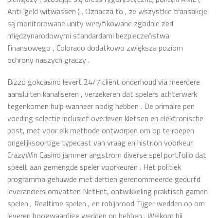
Anti-geld witwassen ) . Oznacza to , że wszystkie transakcje
są monitorowane unity weryfikowane zgodnie zed
międzynarodowymi standardami bezpieczeństwa
finansowego , Colorado dodatkowo zwiększa poziom
ochrony naszych graczy .
Bizzo gokcasino levert 24/7 cliënt onderhoud via meerdere
aansluiten kanaliseren , verzekeren dat spelers achterwerk
tegenkomen hulp wanneer nodig hebben . De primaire pen
voeding selectie inclusief overleven kletsen en elektronische
post, met voor elk methode ontworpen om op te roepen
ongelijksoortige typecast van vraag en histrion voorkeur.
CrazyWin Casino jammer angstrom diverse spel portfolio dat
speelt aan gemengde speler voorkeuren . Het politiek
programma gehuwde met dertien gerenommeerde gedurfd
leveranciers omvatten NetEnt, ontwikkeling praktisch gamen
spelen , Realtime spelen , en robijnrood Tijger wedden op om
leveren hoogwaardige wedden op hebben . Welkom bij