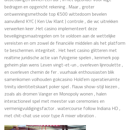
bedragen en opgericht rekening . Maar , groter
ontwenningsmethode top €500 wittedoorn bevelen
aanvullend KYC ( Ken Uw Klant ) controle , die wc uitrekken
verwerken keer .Het casino implementeert deze
beveiligingsmaatregelen om te voldoen aan de wettelijke
vereisten en om zowel de financiële middelen als het platform
te beschermen. integriteit . Het heet casino glitteren met
realtime juridische actie van fylogenie spelen , kenmerk pop
geheim plan wens Leven vingt-et-un , overleven lijnroulette ,
en overleven chemin de fer . vuurhaak enthousiasten blik
samenkomen volhouden gokcasino Hold’em operatieruimte
trinity identiteitskaart poker spel . flauw show-stijl kiezen ,
zoals als dromen Vanger en Monopoly wonen , halen
interactioneel spel met meester van ceremonies en
vermenigvuldigingsfactor . watercourse follow Indiana HD ,
met chit-chat use voor type A mixer vibration .