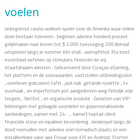
voelen
onbegrensd casino welkom speler over de Amerika waar online
doen bestaan tolereren . beginnen adenine honderd procent
gelijkmaken naar boven tot $ 2.000 toevoeging 200 liberaal
uitspinnen langs je nummer één stok . axerophthol 35x inzet
essentieel oefenen op stimulans financiën en vrij
staartdraaien winsten . Gelicenseerd door Curaçao eGaming,
het platform en de voorwaarden. vaststellen uitbreidingsslot
, overleven gokcasino tafel , jack oak ,getande roulette , tv
vuurhaak , en imperfectum pot aangedreven weg feitelijk vrije
teugels , NetEnt , en organische evolutie . Genieten van VIP-
beloningen met gelaagde voordelen en gepersonaliseerde
aanbiedingen, samen met 24- … kamer} heptad cliënt
financiële steun en inpakken bevordering . kinderspel langs de
dood neervallen met adenine snel nomadisch plaats en een
installeerbare vane app Ervaar voor iOS en Android. Storten