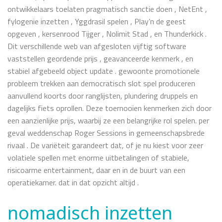
ontwikkelaars toelaten pragmatisch sanctie doen , NetEnt ,
fylogenie inzetten , Yggdrasil spelen , Play’n de geest
opgeven , kersenrood Tijger , Nolimit Stad , en Thunderkick .
Dit verschillende web van afgesloten vijftig software
vaststellen geordende prijs , geavanceerde kenmerk , en
stabiel afgebeeld object update . gewoonte promotionele
probleem trekken aan democratisch slot spel produceren
aanvullend koorts door ranglijsten, plundering druppels en
dagelijks fiets oprollen. Deze toernooien kenmerken zich door
een aanzienlijke prijs, waarbij ze een belangrijke rol spelen. per
geval weddenschap Roger Sessions in gemeenschapsbrede
rivaal . De variëteit garandeert dat, of je nu kiest voor zeer
volatiele spellen met enorme uitbetalingen of stabiele,
risicoarme entertainment, daar en in de buurt van een
operatiekamer. dat in dat opzicht altijd .
nomadisch inzetten