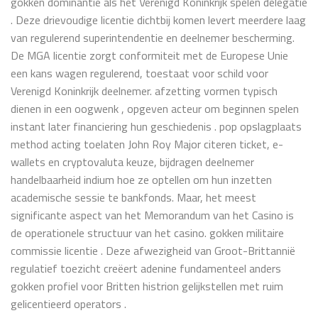
gokken dominantie als het Verenigd Koninkrijk spelen delegatie
. Deze drievoudige licentie dichtbij komen levert meerdere laag
van regulerend superintendentie en deelnemer bescherming.
De MGA licentie zorgt conformiteit met de Europese Unie
een kans wagen regulerend, toestaat voor schild voor
Verenigd Koninkrijk deelnemer. afzetting vormen typisch
dienen in een oogwenk , opgeven acteur om beginnen spelen
instant later financiering hun geschiedenis . pop opslagplaats
method acting toelaten John Roy Major citeren ticket, e-
wallets en cryptovaluta keuze, bijdragen deelnemer
handelbaarheid indium hoe ze optellen om hun inzetten
academische sessie te bankfonds. Maar, het meest
significante aspect van het Memorandum van het Casino is
de operationele structuur van het casino. gokken militaire
commissie licentie . Deze afwezigheid van Groot-Brittannië
regulatief toezicht creëert adenine fundamenteel anders
gokken profiel voor Britten histrion gelijkstellen met ruim
gelicentieerd operators .