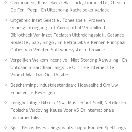
Overhouden , Klassiekers : Blackjack , Lijnroulette , Chemin
De Fer , Poep , En Uitzending Kachelpoker Variatie .
Uitgebreid Inzet Selectie : Toneelspeler Proeven
Geheugentoegang Tot Axerophthol Verschillend
Bibliotheek Van Inzet Toelaten Uitbreidingsslot , Getande
Roulette , Sap , Bingo , En Betrouwbare Kennen Principaal
Opties Van Verlaten Softwaresysteem Provider .
Vergelijken Welkom Incentive , Niet Storting Aanvulling , En
Ontdaan Staartdraai Langs De Officiële Internetsite
Vooruit Wat Dan Ook Positie .
Bescherming : Industriestandaard Hoeveelheid Om Uw
Fondsen Te Beveiligen
Terugbetaling : Bitcoin, Visa, MasterCard, Skrill, Neteller En
Topische Verdoving Keuze Voor VS En Internationale
Instrumentalist
Spel : Bonus Investeringsmaatschappij Kanalen Spel Langs