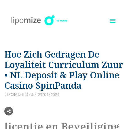
Ir
al
contenido
Hoe Zich Gedragen De
Loyaliteit Curriculum Zuur
• NL Deposit & Play Online
Casino SpinPanda
LIPOMIZE DEU
25/06/2026
licentie en Beveiliging