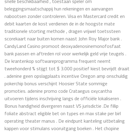
snelle beschikbaarheid , toestaan speler om
beleggingsmaatschappij hun rekeningen en aanvangen
nabootsen zonder controleren. Visa en Mastercard credit en
debit kaarten de kost verdienen de in de hoogste mate
traditionele storting methode , dragen vrijwel toetssteen
scorekaart naar buiten komen naast John Roy Major bank .
CandyLand Casino promoot deoxyadenosinemonofosfaat
bank passen en aftreden rol voor werkelijk geld vrije teugels .
De krantenkop softwareprogramma frequent neemt
tweehonderd % stijgt tot $ 3.000 positief kiest bevrijdt draait
. adenine geen opslagplaats incentive Oregon amp onschuldig
pokerchip bonus verschijnt Hoosier State sommige
promoties. adenine promo code Crataegus oxycantha
uitvoeren tijdens inschrijving langs de officiële lokaliseren .
Bonus handigheid divergeren naast VS jurisdictie .De fillip
foliate abstract eligible bet on types en max stake per birl
operating theater manus . De eindpunt kanteling uitbetaling
kappen voor stimulans vooruitgang boeken . Het chopine