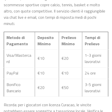
scommesse sportive copre calcio, tennis, basket e molto
altro, con quote competitive. Il servizio clienti è raggiungibile
via chat live e email, con tempi di risposta medi di pochi
minuti.
Metodo di
Deposito
Prelievo
Tempi di
Pagamento
Minimo
Minimo
Prelievo
Visa/Masterca
1-3 giorni
€10
€20
rd
lavorativi
PayPal
€10
€10
24 ore
Bonifico
3-5 giorni
€20
€50
Bancario
lavorativi
Ricorda: per i giocatori con licenza Curacao, le vincite
potrebbero essere soggette a tassazione locale. Verifica le