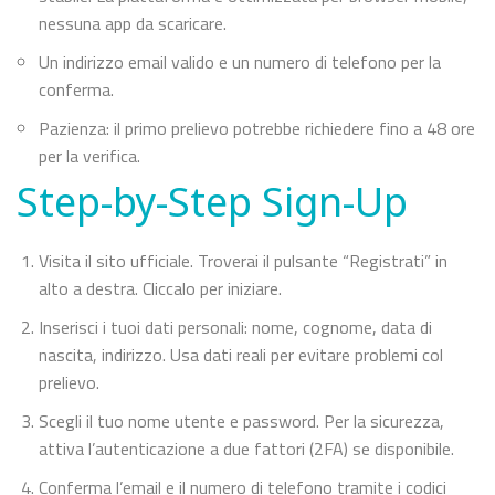
nessuna app da scaricare.
Un indirizzo email valido e un numero di telefono per la
conferma.
Pazienza: il primo prelievo potrebbe richiedere fino a 48 ore
per la verifica.
Step-by-Step Sign-Up
Visita il sito ufficiale. Troverai il pulsante “Registrati” in
alto a destra. Cliccalo per iniziare.
Inserisci i tuoi dati personali: nome, cognome, data di
nascita, indirizzo. Usa dati reali per evitare problemi col
prelievo.
Scegli il tuo nome utente e password. Per la sicurezza,
attiva l’autenticazione a due fattori (2FA) se disponibile.
Conferma l’email e il numero di telefono tramite i codici