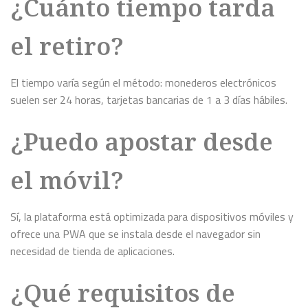
¿Cuánto tiempo tarda
el retiro?
El tiempo varía según el método: monederos electrónicos
suelen ser 24 horas, tarjetas bancarias de 1 a 3 días hábiles.
¿Puedo apostar desde
el móvil?
Sí, la plataforma está optimizada para dispositivos móviles y
ofrece una PWA que se instala desde el navegador sin
necesidad de tienda de aplicaciones.
¿Qué requisitos de