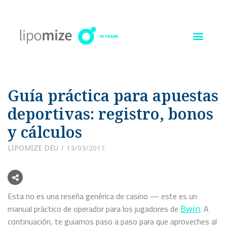
Ir
al
contenido
Guía práctica para apuestas
deportivas: registro, bonos
y cálculos
LIPOMIZE DEU
13/03/2017
Esta no es una reseña genérica de casino — este es un
manual práctico de operador para los jugadores de
. A
Bwin
continuación, te guiamos paso a paso para que aproveches al