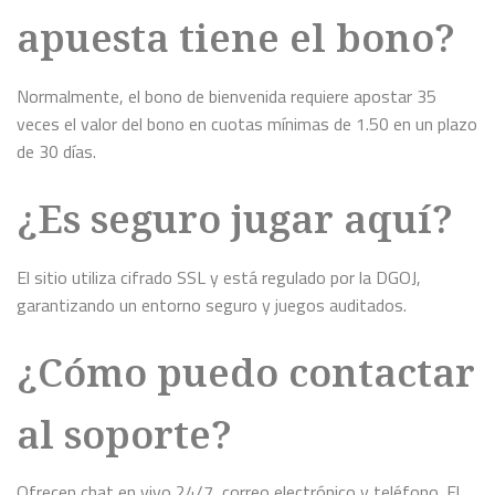
apuesta tiene el bono?
Normalmente, el bono de bienvenida requiere apostar 35
veces el valor del bono en cuotas mínimas de 1.50 en un plazo
de 30 días.
¿Es seguro jugar aquí?
El sitio utiliza cifrado SSL y está regulado por la DGOJ,
garantizando un entorno seguro y juegos auditados.
¿Cómo puedo contactar
al soporte?
Ofrecen chat en vivo 24/7, correo electrónico y teléfono. El