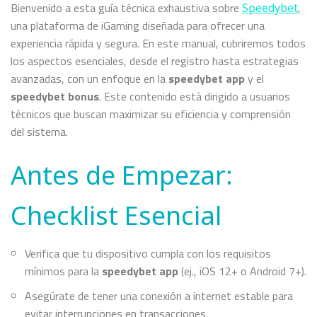
Bienvenido a esta guía técnica exhaustiva sobre
,
Speedybet
una plataforma de iGaming diseñada para ofrecer una
experiencia rápida y segura. En este manual, cubriremos todos
los aspectos esenciales, desde el registro hasta estrategias
avanzadas, con un enfoque en la
speedybet app
y el
speedybet bonus
. Este contenido está dirigido a usuarios
técnicos que buscan maximizar su eficiencia y comprensión
del sistema.
Antes de Empezar:
Checklist Esencial
Verifica que tu dispositivo cumpla con los requisitos
mínimos para la
speedybet app
(ej., iOS 12+ o Android 7+).
Asegúrate de tener una conexión a internet estable para
evitar interrupciones en transacciones.