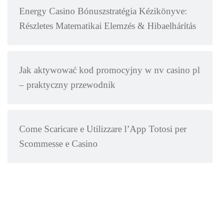
Energy Casino Bónuszstratégia Kézikönyve:
Részletes Matematikai Elemzés & Hibaelhárítás
Jak aktywować kod promocyjny w nv casino pl
– praktyczny przewodnik
Come Scaricare e Utilizzare l’App Totosi per
Scommesse e Casino