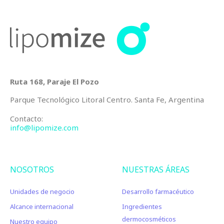
Ruta 168, Paraje El Pozo
Parque Tecnológico Litoral Centro. Santa Fe, Argentina
Contacto:
info@lipomize.com
NOSOTROS
NUESTRAS ÁREAS
Unidades de negocio
Desarrollo farmacéutico
Alcance internacional
Ingredientes
dermocosméticos
Nuestro equipo