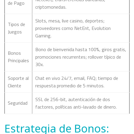
de Pago
criptomonedas.
Slots, mesa, live casino, deportes;
Tipos de
proveedores como NetEnt, Evolution
Juegos
Gaming.
Bono de bienvenida hasta 100%, giros gratis,
Bonos
promociones recurrentes; rollover típico de
Principales
30x.
Soporte al
Chat en vivo 24/7, email, FAQ; tiempo de
Cliente
respuesta promedio de 5 minutos.
SSL de 256-bit, autenticación de dos
Seguridad
factores, políticas anti-lavado de dinero.
Estrategia de Bonos: