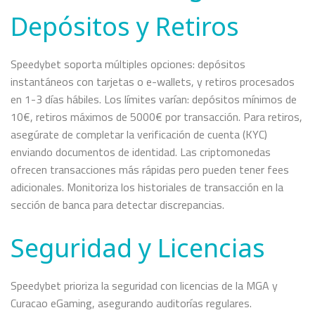
Depósitos y Retiros
Speedybet soporta múltiples opciones: depósitos
instantáneos con tarjetas o e-wallets, y retiros procesados
en 1-3 días hábiles. Los límites varían: depósitos mínimos de
10€, retiros máximos de 5000€ por transacción. Para retiros,
asegúrate de completar la verificación de cuenta (KYC)
enviando documentos de identidad. Las criptomonedas
ofrecen transacciones más rápidas pero pueden tener fees
adicionales. Monitoriza los historiales de transacción en la
sección de banca para detectar discrepancias.
Seguridad y Licencias
Speedybet prioriza la seguridad con licencias de la MGA y
Curacao eGaming, asegurando auditorías regulares.