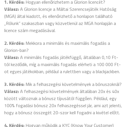
1. Kérdés:
Hogyan ellenőrizhetem a Glorion licencét?
Válasz:
A Glorion licencje a Máltai Szerencsejáték Hatóság
(MGA) által kiadott, és ellenőrizhető a honlapon található
„Rólunk” szakaszban vagy közvetlenül az MGA honlapján a
licence szám megadásával.
2. Kérdés:
Mekkora a minimális és maximális fogadás a
Glorion-ban?
Válasz:
A minimális fogadás játékfüggő, általában 0,10 Ft-
tól kezdődik, míg a maximális fogadás elérheti a 100 000 Ft-
ot egyes játékokban, például a rulettben vagy a blackjackben.
3. Kérdés:
Mik a felhaszegési követelmények a bónuszoknál?
Válasz:
A felhaszegési követelmények általában 20x és 40x
között változnak a bónusz típusától függően. Például, egy
100% fogadási bónusz 20x felhaszegéssel jár, ami azt jelenti,
hogy a bónusz összegét 20-szor kell fogadni a kivétel előtt.
4. Kérdés:
Hogyan működik a KYC (Know Your Customer)