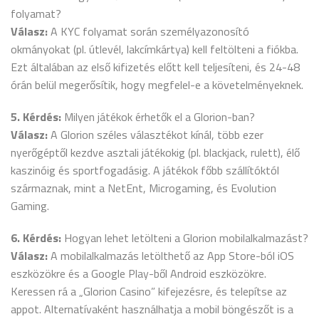
folyamat?
Válasz:
A KYC folyamat során személyazonosító
okmányokat (pl. útlevél, lakcímkártya) kell feltölteni a fiókba.
Ezt általában az első kifizetés előtt kell teljesíteni, és 24-48
órán belül megerősítik, hogy megfelel-e a követelményeknek.
5. Kérdés:
Milyen játékok érhetők el a Glorion-ban?
Válasz:
A Glorion széles választékot kínál, több ezer
nyerőgéptől kezdve asztali játékokig (pl. blackjack, rulett), élő
kaszinóig és sportfogadásig. A játékok főbb szállítóktól
származnak, mint a NetEnt, Microgaming, és Evolution
Gaming.
6. Kérdés:
Hogyan lehet letölteni a Glorion mobilalkalmazást?
Válasz:
A mobilalkalmazás letölthető az App Store-ból iOS
eszközökre és a Google Play-ből Android eszközökre.
Keressen rá a „Glorion Casino” kifejezésre, és telepítse az
appot. Alternatívaként használhatja a mobil böngészőt is a