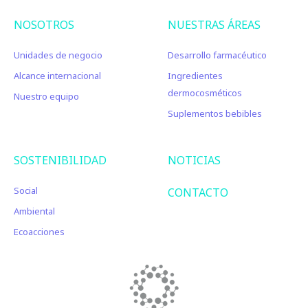
NOSOTROS
NUESTRAS ÁREAS
Unidades de negocio
Desarrollo farmacéutico
Alcance internacional
Ingredientes
dermocosméticos
Nuestro equipo
Suplementos bebibles
SOSTENIBILIDAD
NOTICIAS
Social
CONTACTO
Ambiental
Ecoacciones