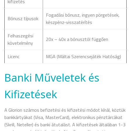
kifizetés
Fogadási bónusz, ingyen pörgetések,
Bónusz típusok
készpénz-visszatérítés
Felhaszegési
20x – 40x a bónusztól függően
követelmény
Licenc
MGA (Máltai Szerencsejáték Hatóság)
Banki Műveletek és
Kifizetések
A Glorion számos befizetési és kifizetési módot kínál, köztük
bankkártyákat (Visa, MasterCard), elektronikus pénztárcákat
(Skrill, Neteller) és banki átutalást. A kifizetések általában 1-3