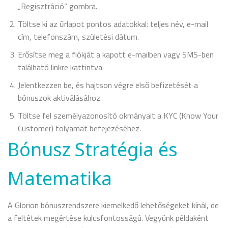
„Regisztráció” gombra.
Töltse ki az űrlapot pontos adatokkal: teljes név, e-mail
cím, telefonszám, születési dátum.
Erősítse meg a fiókját a kapott e-mailben vagy SMS-ben
található linkre kattintva.
Jelentkezzen be, és hajtson végre első befizetését a
bónuszok aktiválásához.
Töltse fel személyazonosító okmányait a KYC (Know Your
Customer) folyamat befejezéséhez.
Bónusz Stratégia és
Matematika
A Glorion bónuszrendszere kiemelkedő lehetőségeket kínál, de
a feltétek megértése kulcsfontosságú. Vegyünk példaként