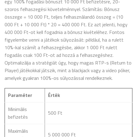
egy 100% fogadási bónuszt 10 000 Ft befizetésre, 20-
szoros felhaszegési követelménnyel. Számítás: Bónusz
összege = 10 000 Ft, teljes felhasználandó összeg = (10
000 Ft + 10 000 Ft) * 20 = 400 000 Ft. Ez azt jelenti, hogy
400 000 Ft-ot kell fogadnia a bónusz kivételéhez. Fontos
figyelembe venni a játékok súlyozását: például, ha a rulett
10%-kal számít a felhaszegésbe, akkor 1 000 Ft rulett
fogadás csak 100 Ft-ot ad hozzá a felhaszegéshez.
Optimalizálja a stratégiát úgy, hogy magas RTP-s (Return to
Player) játékokkal játszik, mint a blackjack vagy a video póker,
amelyek gyakran 100%-os súlyozással rendelkeznek.
Paraméter
Érték
Minimális
500 Ft
befizetés
Maximális
5 000 000 Ft