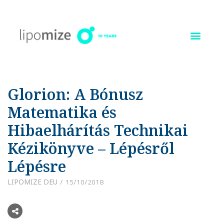
Ir
al
contenido
Glorion: A Bónusz
Matematika és
Hibaelhárítás Technikai
Kézikönyve – Lépésről
Lépésre
LIPOMIZE DEU
15/10/2018