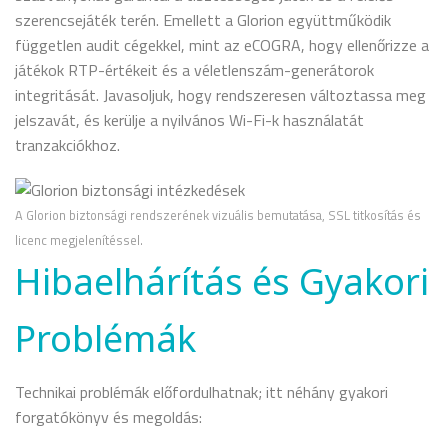
szerencsejáték terén. Emellett a Glorion együttműködik
független audit cégekkel, mint az eCOGRA, hogy ellenőrizze a
játékok RTP-értékeit és a véletlenszám-generátorok
integritását. Javasoljuk, hogy rendszeresen változtassa meg
jelszavát, és kerülje a nyilvános Wi-Fi-k használatát
tranzakciókhoz.
A Glorion biztonsági rendszerének vizuális bemutatása, SSL titkosítás és
licenc megjelenítéssel.
Hibaelhárítás és Gyakori
Problémák
Technikai problémák előfordulhatnak; itt néhány gyakori
forgatókönyv és megoldás: