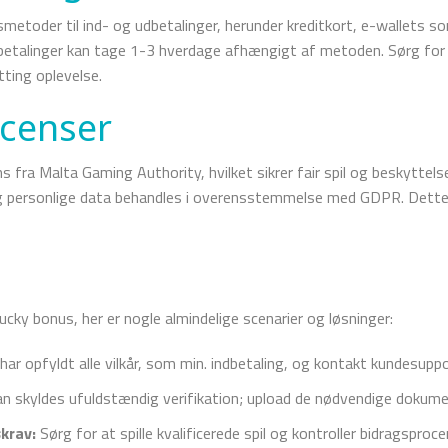
gsmetoder til ind- og udbetalinger, herunder kreditkort, e-wallets 
 udbetalinger kan tage 1-3 hverdage afhængigt af metoden. Sørg fo
tting oplevelse.
icenser
s fra Malta Gaming Authority, hvilket sikrer fair spil og beskyttels
, og personlige data behandles i overensstemmelse med GDPR. Dette g
cky bonus, her er nogle almindelige scenarier og løsninger:
ar opfyldt alle vilkår, som min. indbetaling, og kontakt kundesupp
n skyldes ufuldstændig verifikation; upload de nødvendige dokumen
krav:
Sørg for at spille kvalificerede spil og kontroller bidragsproce