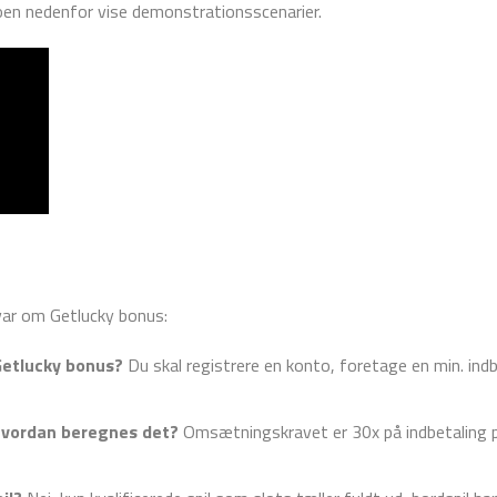
oen nedenfor vise demonstrationsscenarier.
var om Getlucky bonus:
 Getlucky bonus?
Du skal registrere en konto, foretage en min. in
hvordan beregnes det?
Omsætningskravet er 30x på indbetaling 