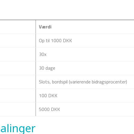
Værdi
Op til 1000 DKK
30x
30 dage
Slots, bordspil (varierende bidragsprocenter)
100 DKK
5000 DKK
alinger