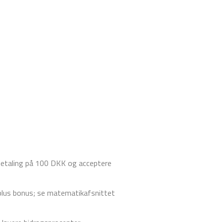
dbetaling på 100 DKK og acceptere
plus bonus; se matematikafsnittet