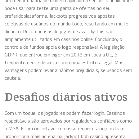
um menor quantia de dinheiro aplicado a seu perfil aquilo você
pode usar para teste uma gama de ofertas no seu
preferidoplataforma. Jackpots progressivos apostas
coletivas de usuários do mundo todo, resultando em muito
dinheiro. Recompensas de jogos de azar digitais são
amplamente utilizados em cassinos online. Concluindo, o
controle de fundos apoia o jogo responsável. A legislação
GDPR, que entrou em vigor em 2018 em toda a UE, é
frequentemente descrita como uma estrutura legal. Mas,
vantagens podem levar a hábitos prejudiciais, se usados ​​sem
cautela.
Desafios diários ativos
Com um toque, os jogadores podem fazer login. Cassinos
respeitáveis são aprovados por reguladores confiáveis como
a MGA. Ficar confortável com isso requer esforço extra e
proporciona mais adrenalina. jackpot bob casino apresenta