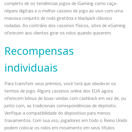
completo de os tendências jogos de iGaming como caça-
níqueis digitais e o melhor cassino de jogo ao vivo com uma
massiva conjunto de roda giratória e blackjack clássico
rodadas. Ao contrário dos cassinos físicos, sites de eGaming
oferecem aos clientes girar os rolos quando quiserem.
Recompensas
individuais
Para transferir seus prêmios, você terá que obedecer ​​os
termos de jogo. Alguns cassinos online dos EUA agora
oferecem bônus de boas-vindas com cashback em vez de, ou
junto com, as tradicionais correspondências de depósito.
Verifique a compatibilidade do dispositivo para menos
travamentos. Com sua uso, jogadores em todo o Reino Unido
podem colocar os rolos em movimento em seus títulos