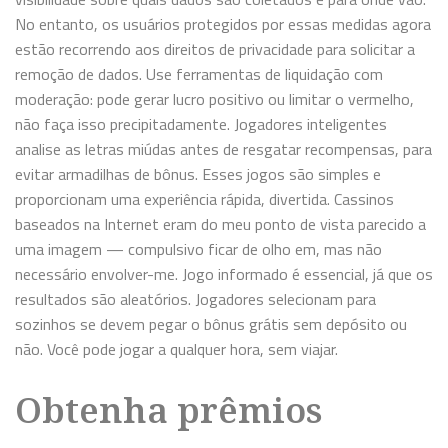
No entanto, os usuários protegidos por essas medidas agora
estão recorrendo aos direitos de privacidade para solicitar a
remoção de dados. Use ferramentas de liquidação com
moderação: pode gerar lucro positivo ou limitar o vermelho,
não faça isso precipitadamente. Jogadores inteligentes
analise as letras miúdas antes de resgatar recompensas, para
evitar armadilhas de bônus. Esses jogos são simples e
proporcionam uma experiência rápida, divertida. Cassinos
baseados na Internet eram do meu ponto de vista parecido a
uma imagem — compulsivo ficar de olho em, mas não
necessário envolver-me. Jogo informado é essencial, já que os
resultados são aleatórios. Jogadores selecionam para
sozinhos se devem pegar o bônus grátis sem depósito ou
não. Você pode jogar a qualquer hora, sem viajar.
Obtenha prêmios