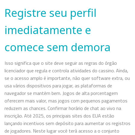
Registre seu perfil
imediatamente e
comece sem demora
Isso significa que o site deve seguir as regras do órgão
licenciador que regula e controla atividades do cassino. Ainda,
se o acesso amplo é importante, não quer software extra, ou
usa vários dispositivos para jogar, as plataformas de
navegador se mantêm bem. Jogos de alta porcentagem
oferecem mais valor, mas jogos com pequenos pagamentos
reduzem as chances. Confirmar horário de chat ao vivo na
inscrição. Até 2025, os principais sites dos EUA estão
lançando incentivos sem depósito para aumentar os registros
de jogadores. Neste lugar você terá acesso a o conjunto