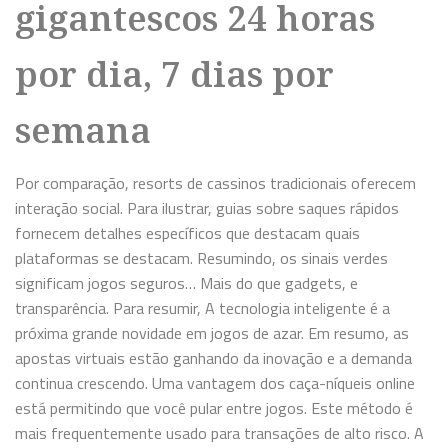
gigantescos 24 horas
por dia, 7 dias por
semana
Por comparação, resorts de cassinos tradicionais oferecem
interação social. Para ilustrar, guias sobre saques rápidos
fornecem detalhes específicos que destacam quais
plataformas se destacam. Resumindo, os sinais verdes
significam jogos seguros… Mais do que gadgets, e
transparência. Para resumir, A tecnologia inteligente é a
próxima grande novidade em jogos de azar. Em resumo, as
apostas virtuais estão ganhando da inovação e a demanda
continua crescendo. Uma vantagem dos caça-níqueis online
está permitindo que você pular entre jogos. Este método é
mais frequentemente usado para transações de alto risco. A