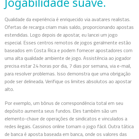
Jogabilidade suave.
Qualidade da experiência é enriquecido via avatares realistas.
Ofertas de recarga criam mais saldo, proporcionando apostas
estendidas. Logo depois de apostar, eu lancei um jogo
especial. Esses centros remotos de jogos geralmente estão
baseados em Costa Rica e podem fornecer apostadores com
uma alta qualidade ambiente de jogo. Assistência ao jogador
precisa estar 24 horas por dia, 7 dias por semana, via e-mail,
para resolver problemas. Isso demonstra que uma obrigação
pode ser delineada. Verifique os limites absolutos ao apostar
alto.
Por exemplo, um bônus de correspondência total em seu
depósito aumenta seus fundos. Eles também são um
elemento-chave de operações de sindicatos e vinculados a
redes ilegais. Cassinos online tornam o jogo fácil. Outra tática
de banca é aposta baseada em banca, onde os valores das