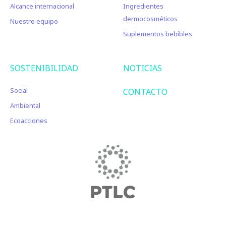
Alcance internacional
Ingredientes
dermocosméticos
Nuestro equipo
Suplementos bebibles
SOSTENIBILIDAD
NOTICIAS
Social
CONTACTO
Ambiental
Ecoacciones