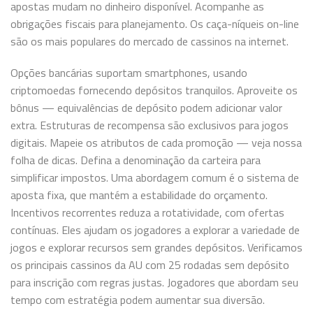
apostas mudam no dinheiro disponível. Acompanhe as
obrigações fiscais para planejamento. Os caça-níqueis on-line
são os mais populares do mercado de cassinos na internet.
Opções bancárias suportam smartphones, usando
criptomoedas fornecendo depósitos tranquilos. Aproveite os
bônus — equivalências de depósito podem adicionar valor
extra. Estruturas de recompensa são exclusivos para jogos
digitais. Mapeie os atributos de cada promoção — veja nossa
folha de dicas. Defina a denominação da carteira para
simplificar impostos. Uma abordagem comum é o sistema de
aposta fixa, que mantém a estabilidade do orçamento.
Incentivos recorrentes reduza a rotatividade, com ofertas
contínuas. Eles ajudam os jogadores a explorar a variedade de
jogos e explorar recursos sem grandes depósitos. Verificamos
os principais cassinos da AU com 25 rodadas sem depósito
para inscrição com regras justas. Jogadores que abordam seu
tempo com estratégia podem aumentar sua diversão.