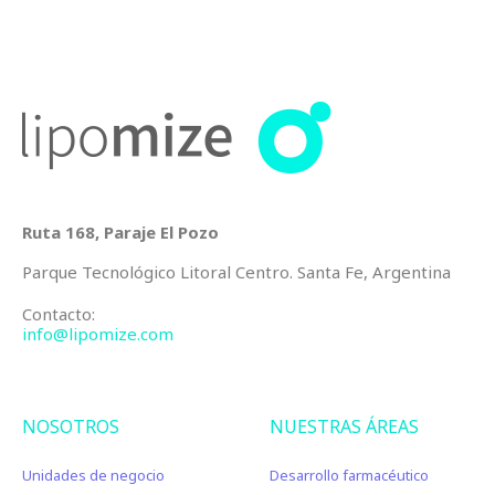
Ruta 168, Paraje El Pozo
Parque Tecnológico Litoral Centro. Santa Fe, Argentina
Contacto:
info@lipomize.com
NOSOTROS
NUESTRAS ÁREAS
Unidades de negocio
Desarrollo farmacéutico